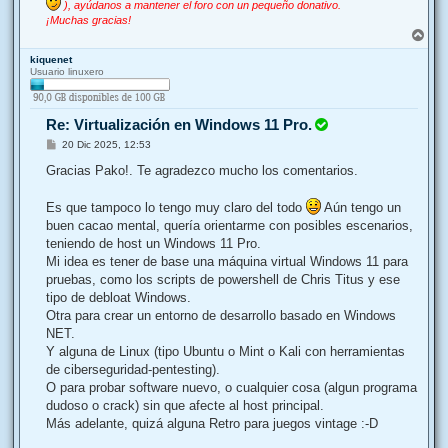
), ayúdanos a mantener el foro con un pequeño donativo.
¡Muchas gracias!
A
r
kiquenet
r
Usuario linuxero
i
b
a
Re: Virtualización en Windows 11 Pro.
M
20 Dic 2025, 12:53
e
n
Gracias Pako!. Te agradezco mucho los comentarios.
s
a
j
Es que tampoco lo tengo muy claro del todo
Aún tengo un
e
buen cacao mental, quería orientarme con posibles escenarios,
teniendo de host un Windows 11 Pro.
Mi idea es tener de base una máquina virtual Windows 11 para
pruebas, como los scripts de powershell de Chris Titus y ese
tipo de debloat Windows.
Otra para crear un entorno de desarrollo basado en Windows
NET.
Y alguna de Linux (tipo Ubuntu o Mint o Kali con herramientas
de ciberseguridad-pentesting).
O para probar software nuevo, o cualquier cosa (algun programa
dudoso o crack) sin que afecte al host principal.
Más adelante, quizá alguna Retro para juegos vintage :-D