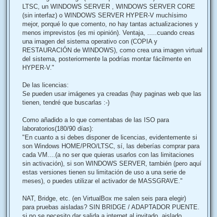
LTSC, un WINDOWS SERVER , WINDOWS SERVER CORE
(sin interfaz) o WINDOWS SERVER HYPER-V muchísimo
mejor, porqué lo que comento, no hay tantas actualizaciones y
menos imprevistos (es mi opinión). Ventaja, .....cuando creas
una imagen del sistema operativo con (COPIA y
RESTAURACIÓN de WINDOWS), como crea una imagen virtual
del sistema, posteriormente la podrías montar fácilmente en
HYPER-V."
De las licencias:
Se pueden usar imágenes ya creadas (hay paginas web que las
tienen, tendré que buscarlas :-)
Como añadido a lo que comentabas de las ISO para
laboratorios(180/90 días):
"En cuanto a si debes disponer de licencias, evidentemente si
son Windows HOME/PRO/LTSC, sí, las deberías comprar para
cada VM....(a no ser que quieras usarlos con las limitaciones
sin activación), si son WINDOWS SERVER, también (pero aquí
estas versiones tienen su limitación de uso a una serie de
meses), o puedes utilizar el activador de MASSGRAVE."
NAT, Bridge, etc. (en VirtualBox me salen seis para elegir)
para pruebas aisladas? SIN BRIDGE / ADAPTADOR PUENTE.
si no se necesito dar salida a internet al invitado, aislado