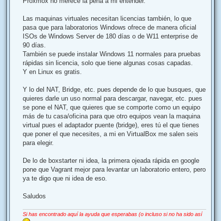
Proxmox no merece la pena a mi entender.
Las maquinas virtuales necesitan licencias también, lo que
pasa que para laboratorios Windows ofrece de manera oficial
ISOs de Windows Server de 180 días o de W11 enterprise de
90 días.
También se puede instalar Windows 11 normales para pruebas
rápidas sin licencia, solo que tiene algunas cosas capadas.
Y en Linux es gratis.
Y lo del NAT, Bridge, etc. pues depende de lo que busques, que
quieres darle un uso normal para descargar, navegar, etc. pues
se pone el NAT, que quieres que se comporte como un equipo
más de tu casa/oficina para que otro equipos vean la maquina
virtual pues el adaptador puente (bridge), eres tú el que tienes
que poner el que necesites, a mi en VirtualBox me salen seis
para elegir.
De lo de boxstarter ni idea, la primera ojeada rápida en google
pone que Vagrant mejor para levantar un laboratorio entero, pero
ya te digo que ni idea de eso.
Saludos
Si has encontrado aquí la ayuda que esperabas (o incluso si no ha sido así