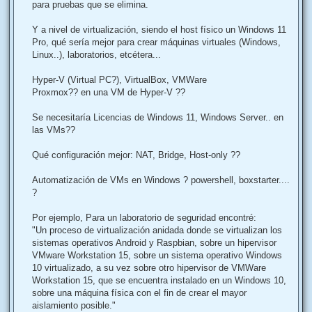
o
j
para pruebas que se elimina.
e
n
a
Y a nivel de virtualización, siendo el host físico un Windows 11
Pro, qué sería mejor para crear máquinas virtuales (Windows,
d
Linux..), laboratorios, etcétera...
o
Hyper-V (Virtual PC?), VirtualBox, VMWare
Proxmox?? en una VM de Hyper-V ??
Se necesitaría Licencias de Windows 11, Windows Server.. en
las VMs??
Qué configuración mejor: NAT, Bridge, Host-only ??
Automatización de VMs en Windows ? powershell, boxstarter....
?
Por ejemplo, Para un laboratorio de seguridad encontré:
"Un proceso de virtualización anidada donde se virtualizan los
sistemas operativos Android y Raspbian, sobre un hipervisor
VMware Workstation 15, sobre un sistema operativo Windows
10 virtualizado, a su vez sobre otro hipervisor de VMWare
Workstation 15, que se encuentra instalado en un Windows 10,
sobre una máquina física con el fin de crear el mayor
aislamiento posible."