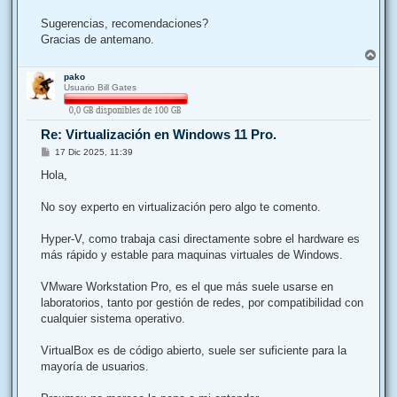
Sugerencias, recomendaciones?
Gracias de antemano.
A
r
pako
r
Usuario Bill Gates
i
b
a
Re: Virtualización en Windows 11 Pro.
M
17 Dic 2025, 11:39
e
n
Hola,
s
a
j
No soy experto en virtualización pero algo te comento.
e
Hyper-V, como trabaja casi directamente sobre el hardware es
más rápido y estable para maquinas virtuales de Windows.
VMware Workstation Pro, es el que más suele usarse en
laboratorios, tanto por gestión de redes, por compatibilidad con
cualquier sistema operativo.
VirtualBox es de código abierto, suele ser suficiente para la
mayoría de usuarios.