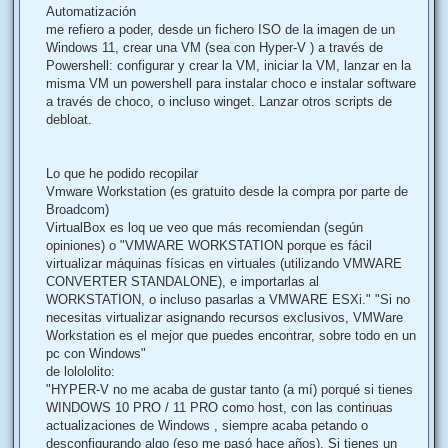
Automatización
me refiero a poder, desde un fichero ISO de la imagen de un
Windows 11, crear una VM (sea con Hyper-V ) a través de
Powershell: configurar y crear la VM, iniciar la VM, lanzar en la
misma VM un powershell para instalar choco e instalar software
a través de choco, o incluso winget. Lanzar otros scripts de
debloat.
Lo que he podido recopilar
Vmware Workstation (es gratuito desde la compra por parte de
Broadcom)
VirtualBox es loq ue veo que más recomiendan (según
opiniones) o "VMWARE WORKSTATION porque es fácil
virtualizar máquinas físicas en virtuales (utilizando VMWARE
CONVERTER STANDALONE), e importarlas al
WORKSTATION, o incluso pasarlas a VMWARE ESXi." "Si no
necesitas virtualizar asignando recursos exclusivos, VMWare
Workstation es el mejor que puedes encontrar, sobre todo en un
pc con Windows"
de lolololito:
"HYPER-V no me acaba de gustar tanto (a mí) porqué si tienes
WINDOWS 10 PRO / 11 PRO como host, con las continuas
actualizaciones de Windows , siempre acaba petando o
desconfigurando algo (eso me pasó hace años). Si tienes un