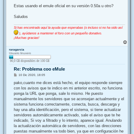
Estas usando el emule oficial en su versión 0.50a u otro?
Saludos
Si has encontrado aquí la ayuda que esperabas (o incluso si no ha sido así
), ayúdanos a mantener el foro con un pequeño donativo.
¡Muchas gracias!
A
r
raragarcia
r
Usuario linuxero
i
b
a
Re: Problema coo eMule
M
10 Dic 2020, 18:05
e
n
pako,cuanto me dices está hecho, el equipo responde siempre
s
con los avisos que te indico en mi anterior escrito, no funciona
a
j
ponga la URL que ponga, sale lo mismo. He puesto
e
manualmente los servidores que se aconsejan actualmente y el
sistema funciona correctamente, conecta, busca, descarga y
hay una alta identificación, pero el sistema, si tiene actualizar
servidores automáticamente activado, sale el aviso que te he
indicado, Si voy a filtrado y lo intento, aparece igual. Anulando
la actualización automática de servidores, con las direcciones
puestas manualmente va todo bien, ya que en configuración he