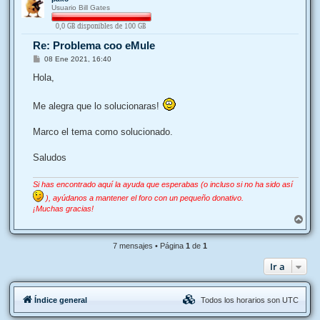
r
Usuario Bill Gates
i
b
a
Re: Problema coo eMule
M
08 Ene 2021, 16:40
e
n
Hola,
s
a
j
Me alegra que lo solucionaras!
e
Marco el tema como solucionado.
Saludos
Si has encontrado aquí la ayuda que esperabas (o incluso si no ha sido así
), ayúdanos a mantener el foro con un pequeño donativo.
¡Muchas gracias!
A
r
r
7 mensajes • Página
1
de
1
i
b
Ir a
a
Índice general
Todos los horarios son
UTC