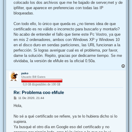
colocado los dos archivos que me he bajado de server,met y de
ipfilter, que aparece en preferencias con todas las IP
bloqueadas.
Con todo ello, lo único que queda es ¿no tienes idea de que
certificado es no válido o incorrecto para buscarlo y montarlo?
No acabo de entender el fallo que tiene este Pc Vostro, ya que
en mis 2 ordenadores, ambos con Windows XP y Windows 10
en el disco duro en sendas particiones, las URL funcionan a la
perfección. Si logras averiguar cual es el problema, por favor,
dame la solución. Repito, gracias por dedicarme tiempo. Se me
olvidaba, la versión de eMule es la oficial 0.50a.
A
r
pako
r
Usuario Bill Gates
i
b
a
Re: Problema coo eMule
M
11 Dic 2020, 21:44
e
n
Hola,
s
a
j
No sé a qué certificado se refiere, ya te lo hubiera dicho si lo
e
supiera.
Ya busqué el otro día en Google eso del certificado y no