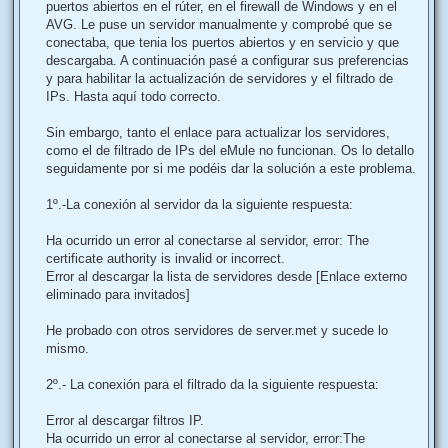
o
j
puertos abiertos en el rúter, en el firewall de Windows y en el
e
n
AVG. Le puse un servidor manualmente y comprobé que se
a
conectaba, que tenia los puertos abiertos y en servicio y que
descargaba. A continuación pasé a configurar sus preferencias
d
y para habilitar la actualización de servidores y el filtrado de
o
IPs. Hasta aquí todo correcto.
Sin embargo, tanto el enlace para actualizar los servidores,
como el de filtrado de IPs del eMule no funcionan. Os lo detallo
seguidamente por si me podéis dar la solución a este problema.
1º.-La conexión al servidor da la siguiente respuesta:
Ha ocurrido un error al conectarse al servidor, error: The
certificate authority is invalid or incorrect.
Error al descargar la lista de servidores desde
[Enlace externo
eliminado para invitados]
He probado con otros servidores de server.met y sucede lo
mismo.
2º.- La conexión para el filtrado da la siguiente respuesta:
Error al descargar filtros IP.
Ha ocurrido un error al conectarse al servidor, error:The