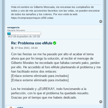
e
Hola mi nombre es Gilberto Moncada, me encantan los cumpleaños de
todos y uno de mis accesorios favoritos son las velas, se pueden encontrar
de todos los tamaños y los colores. Por eso visito la web
https://comprarpormayor.cl/56-velas
A
r
raragarcia
r
Usuario linuxero
i
b
a
Re: Problema coo eMule
M
07 Ene 2021, 19:24
e
n
Con las fiestas se me ha pasado por alto el acabar el tema
s
ahora que por fin tengo la solución, al recibir el mensaje de
a
j
Gilberto Morales he recordado que faltaba cerrarlo pako, perdon
e
por ello. He accedido al foro eMule planteando el problema y me
han facilitado estos dos enlaces:
[Enlace externo eliminado para invitados]
[Enlace externo eliminado para invitados]
Los he instalado y ¡¡EUREKA!!, todo funcionando a la
perfección, con lo que el problema ha quedado resuelto.
Gracias por el tiempo que me habeis dedicado.
A
r
pako