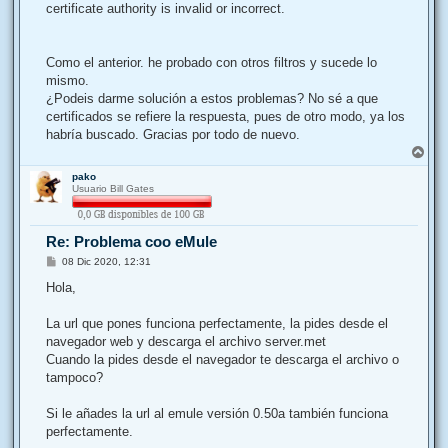
certificate authority is invalid or incorrect.
Como el anterior. he probado con otros filtros y sucede lo
mismo.
¿Podeis darme solución a estos problemas? No sé a que
certificados se refiere la respuesta, pues de otro modo, ya los
habría buscado. Gracias por todo de nuevo.
A
r
pako
r
Usuario Bill Gates
i
b
a
Re: Problema coo eMule
M
08 Dic 2020, 12:31
e
n
Hola,
s
a
j
La url que pones funciona perfectamente, la pides desde el
e
navegador web y descarga el archivo server.met
Cuando la pides desde el navegador te descarga el archivo o
tampoco?
Si le añades la url al emule versión 0.50a también funciona
perfectamente.