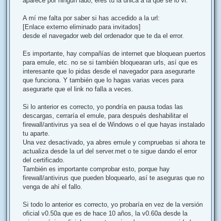
aparece por ningún lado, eres tú la única a la que se lo vi.
A mí me falta por saber si has accedido a la url:
[Enlace externo eliminado para invitados]
desde el navegador web del ordenador que te da el error.
Es importante, hay compañías de internet que bloquean puertos
para emule, etc. no se si también bloquearan urls, así que es
interesante que lo pidas desde el navegador para asegurarte
que funciona. Y también que lo hagas varias veces para
asegurarte que el link no falla a veces.
Si lo anterior es correcto, yo pondría en pausa todas las
descargas, cerraría el emule, para después deshabilitar el
firewall/antivirus ya sea el de Windows o el que hayas instalado
tu aparte.
Una vez desactivado, ya abres emule y compruebas si ahora te
actualiza desde la url del server.met o te sigue dando el error
del certificado.
También es importante comprobar esto, porque hay
firewall/antivirus que pueden bloquearlo, así te aseguras que no
venga de ahí el fallo.
Si todo lo anterior es correcto, yo probaría en vez de la versión
oficial v0.50a que es de hace 10 años, la v0.60a desde la