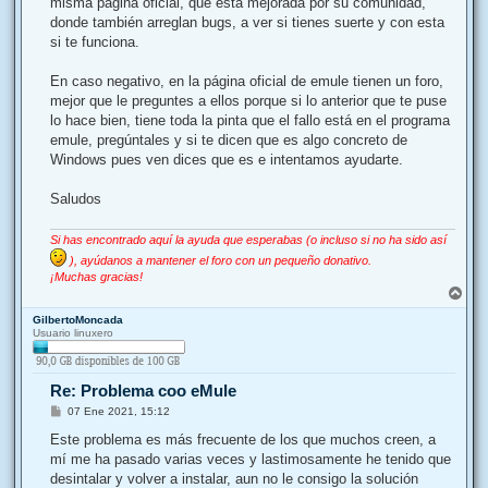
misma página oficial, que esta mejorada por su comunidad,
donde también arreglan bugs, a ver si tienes suerte y con esta
si te funciona.
En caso negativo, en la página oficial de emule tienen un foro,
mejor que le preguntes a ellos porque si lo anterior que te puse
lo hace bien, tiene toda la pinta que el fallo está en el programa
emule, pregúntales y si te dicen que es algo concreto de
Windows pues ven dices que es e intentamos ayudarte.
Saludos
Si has encontrado aquí la ayuda que esperabas (o incluso si no ha sido así
), ayúdanos a mantener el foro con un pequeño donativo.
¡Muchas gracias!
A
r
GilbertoMoncada
r
Usuario linuxero
i
b
a
Re: Problema coo eMule
M
07 Ene 2021, 15:12
e
n
Este problema es más frecuente de los que muchos creen, a
s
mí me ha pasado varias veces y lastimosamente he tenido que
a
j
desintalar y volver a instalar, aun no le consigo la solución