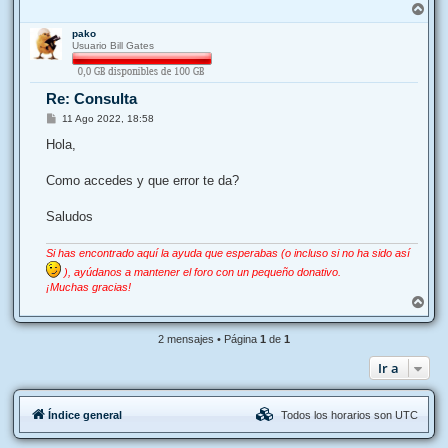
j
A
e
r
pako
r
Usuario Bill Gates
i
b
a
Re: Consulta
M
11 Ago 2022, 18:58
e
n
Hola,
s
a
j
Como accedes y que error te da?
e
Saludos
Si has encontrado aquí la ayuda que esperabas (o incluso si no ha sido así
), ayúdanos a mantener el foro con un pequeño donativo.
¡Muchas gracias!
A
r
r
2 mensajes • Página
1
de
1
i
b
Ir a
a
Índice general
Todos los horarios son
UTC