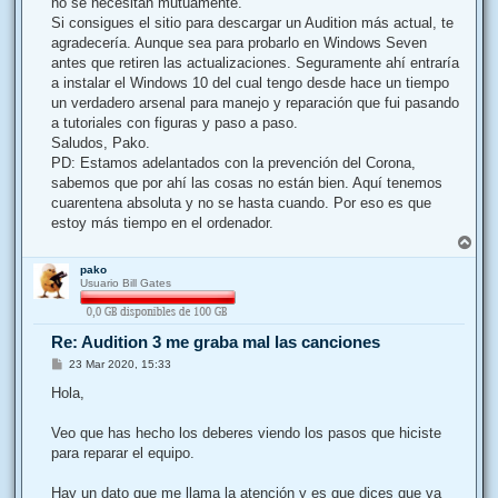
no se necesitan mutuamente.
Si consigues el sitio para descargar un Audition más actual, te
agradecería. Aunque sea para probarlo en Windows Seven
antes que retiren las actualizaciones. Seguramente ahí entraría
a instalar el Windows 10 del cual tengo desde hace un tiempo
un verdadero arsenal para manejo y reparación que fui pasando
a tutoriales con figuras y paso a paso.
Saludos, Pako.
PD: Estamos adelantados con la prevención del Corona,
sabemos que por ahí las cosas no están bien. Aquí tenemos
cuarentena absoluta y no se hasta cuando. Por eso es que
estoy más tiempo en el ordenador.
A
r
pako
r
Usuario Bill Gates
i
b
a
Re: Audition 3 me graba mal las canciones
M
23 Mar 2020, 15:33
e
n
Hola,
s
a
j
Veo que has hecho los deberes viendo los pasos que hiciste
e
para reparar el equipo.
Hay un dato que me llama la atención y es que dices que va