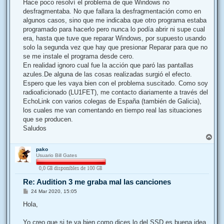
Hace poco resolví el problema de que Windows no
desfragmentaba. No que fallara la desfragmentación como en
algunos casos, sino que me indicaba que otro programa estaba
programado para hacerlo pero nunca lo podía abrir ni supe cual
era, hasta que tuve que reparar Windows, por supuesto usando
solo la segunda vez que hay que presionar Reparar para que no
se me instale el programa desde cero.
En realidad ignoro cual fue la acción que paró las pantallas
azules.De alguna de las cosas realizadas surgió el efecto.
Espero que les vaya bien con el problema suscitado. Como soy
radioaficionado (LU1FET), me contacto diariamente a través del
EchoLink con varios colegas de España (también de Galicia),
los cuales me van comentando en tiempo real las situaciones
que se producen.
Saludos
A
r
pako
r
Usuario Bill Gates
i
b
a
Re: Audition 3 me graba mal las canciones
M
24 Mar 2020, 15:05
e
n
Hola,
s
a
j
Yo creo que si te va bien como dices lo del SSD es buena idea,