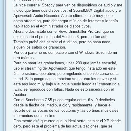
Le hice correr el Speccy para ver los dispositivos de audio y me
indicó que tiene dos dispositios: el SoundMAX Digital audio y el
Apowersoft Audio Recorder. A este último lo usé muy poco.
como streaming, para descargar música de Internet y lo tenía
habilitado en el Administrador de dispositivos.
Ahora lo desinstalé con el Revo Uninstaller Pro.Creí que se
solucionaría el problema del Audition 3, pero no fue así.
También probé desinstalar el Audition, pero no pasa nada,
siguen los saltos de grabación.
Por otra parte no es compatible con el Windows Seven de mi
otra máquina.
Para no parar las grabaciones, unas 200 que jamás escuché,
uso el streaming del Apowersoft que tengo instalado en este
último sistema operativo, pero regulando el sonido cerca de la
mitad. Si lo pongo casi al máximo se saturan los graves y si
está regulado muy bajo y aunque puedo luego así convertirlo a
.wav, se reproduce con fallas. Nada de esto sucedía con el
Audition.
Con el Sondbooth CS5 puedo regular entre -6 y -9 decibeles
desde la flecha del medio, a ojo y rápidamente, y hacer el
recorte de las voces de los locutores y las cortinas musicales
intermedias que son tres.
Finalmente diré que creo que lo ideal sería instalar el XP desde
cero, pero está el problema de las actualizaciones, que se