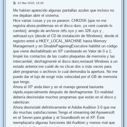
M
22 Mar 2020, 16:45
e
n
Me habían aparecido algunas pantallas azules que incluso no
s
me dejaban abrir el sistema.
a
j
Hice varias cosas y ya se pararon: CHKDSK (que no me
e
registra ahora problemas en el disco duro, ya veré cuando lo
cambio); arreglo de archivos ntfs.sys y win 32K.sys y ,
wdmaud.sys (desde el CD de instalación de Windows); desde el
registro entré a HKEY_LOCAL_MACHINE hasta Memory
Management y en DisablePageningExecutive habilité un código
que viene deshabilitado en XP cambiando en Valor de 0 a 1;
limpié los contactos de las cuatro plaquetas de memoria y las
intercambié; desfragmenté el disco duro;restauré Windows a un
estado anterior;me cuidé de no clicar dos o más veces para
abrir programas o archivos lo cual demoraba la apertura. No me
puedo dar el lujo de exigir más velocidad por el GB de memoria
que tengo.
Ahora el XP anda bien y en el manejo general bastante
rápido,especialmente después de desfragmentar. En realidad
debería desinstalar muchos programas que están en el disco y
ralentizan.
Ahora desinstalé definitivamente el Adobe Audition 3.0 que me
dio muchas satisfacciones.Tengo el streaming del Apowersoft
en el Seven para grabar y el Soundbooth en el XP. Éste
reemplazaría algunas funciones del Audition y menos mal que