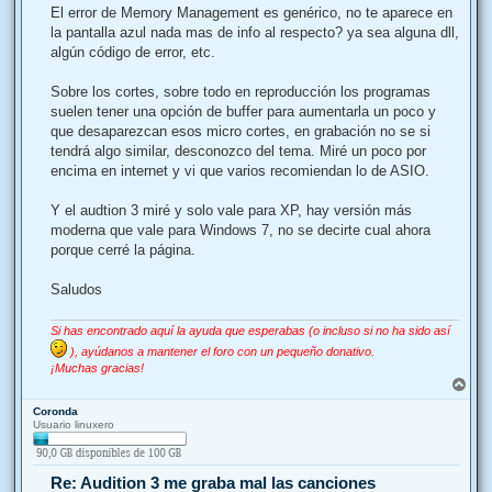
El error de Memory Management es genérico, no te aparece en
la pantalla azul nada mas de info al respecto? ya sea alguna dll,
algún código de error, etc.
Sobre los cortes, sobre todo en reproducción los programas
suelen tener una opción de buffer para aumentarla un poco y
que desaparezcan esos micro cortes, en grabación no se si
tendrá algo similar, desconozco del tema. Miré un poco por
encima en internet y vi que varios recomiendan lo de ASIO.
Y el audtion 3 miré y solo vale para XP, hay versión más
moderna que vale para Windows 7, no se decirte cual ahora
porque cerré la página.
Saludos
Si has encontrado aquí la ayuda que esperabas (o incluso si no ha sido así
), ayúdanos a mantener el foro con un pequeño donativo.
¡Muchas gracias!
A
r
Coronda
r
Usuario linuxero
i
b
a
Re: Audition 3 me graba mal las canciones