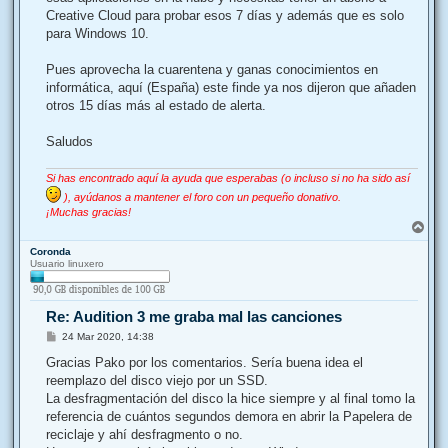
Creative Cloud para probar esos 7 días y además que es solo
para Windows 10.
Pues aprovecha la cuarentena y ganas conocimientos en
informática, aquí (España) este finde ya nos dijeron que añaden
otros 15 días más al estado de alerta.
Saludos
Si has encontrado aquí la ayuda que esperabas (o incluso si no ha sido así
), ayúdanos a mantener el foro con un pequeño donativo.
¡Muchas gracias!
A
r
Coronda
r
Usuario linuxero
i
b
a
Re: Audition 3 me graba mal las canciones
M
24 Mar 2020, 14:38
e
n
Gracias Pako por los comentarios. Sería buena idea el
s
reemplazo del disco viejo por un SSD.
a
j
La desfragmentación del disco la hice siempre y al final tomo la
e
referencia de cuántos segundos demora en abrir la Papelera de
reciclaje y ahí desfragmento o no.