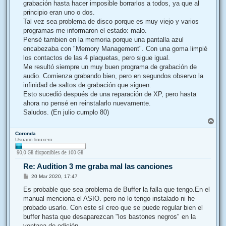
j
grabación hasta hacer imposible borrarlos a todos, ya que al
e
principio eran uno o dos.
Tal vez sea problema de disco porque es muy viejo y varios
programas me informaron el estado: malo.
Pensé tambien en la memoria porque una pantalla azul
encabezaba con "Memory Management". Con una goma limpié
los contactos de las 4 plaquetas, pero sigue igual.
Me resultó siempre un muy buen programa de grabación de
audio. Comienza grabando bien, pero en segundos observo la
infinidad de saltos de grabación que siguen.
Esto sucedió después de una reparación de XP, pero hasta
ahora no pensé en reinstalarlo nuevamente.
Saludos. (En julio cumplo 80)
A
r
Coronda
r
Usuario linuxero
i
b
a
Re: Audition 3 me graba mal las canciones
M
20 Mar 2020, 17:47
e
n
Es probable que sea problema de Buffer la falla que tengo.En el
s
manual menciona el ASIO. pero no lo tengo instalado ni he
a
j
probado usarlo. Con este sí creo que se puede regular bien el
e
buffer hasta que desaparezcan "los bastones negros" en la
ventana de edición .