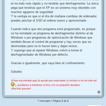
e
te ira todo más rápido y no tendrás que desfragmentar. La única
pega que tendrías que el XP es un sistema muy obsoleto con
muchos agujeros de seguridad.
Y la ventaja es que si el día de mañana cambias de ordenador,
puedes pinchar el SSD al ordena nuevo y aprovecharle.
Cuando indica que otro programa está programado, es porque
se ha instalado un programa de desfragmentar distinto al de
Windows o por programas de optimización de Windows que
también llevan el control de programar y hay veces que se
desinstalan pero no lo hacen bien y dejan restos.
Y supongo que al reparar Windows volvió a tomar el
desfragmentador de Windows por defecto.
Gracias e igualmente, que vaya bien el confinamiento.
Saludos
Si has encontrado aquí la ayuda que esperabas (o incluso si no ha sido así
), ayúdanos a mantener el foro con un pequeño donativo.
¡Muchas gracias!
A
r
r
7 mensajes • Página
1
de
1
i
b