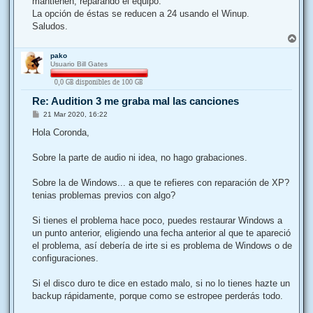
mantienen, reparando el equipo.
La opción de éstas se reducen a 24 usando el Winup.
Saludos.
A
r
pako
r
Usuario Bill Gates
i
b
a
Re: Audition 3 me graba mal las canciones
M
21 Mar 2020, 16:22
e
n
Hola Coronda,
s
a
j
Sobre la parte de audio ni idea, no hago grabaciones.
e
Sobre la de Windows... a que te refieres con reparación de XP?
tenias problemas previos con algo?
Si tienes el problema hace poco, puedes restaurar Windows a
un punto anterior, eligiendo una fecha anterior al que te apareció
el problema, así debería de irte si es problema de Windows o de
configuraciones.
Si el disco duro te dice en estado malo, si no lo tienes hazte un
backup rápidamente, porque como se estropee perderás todo.