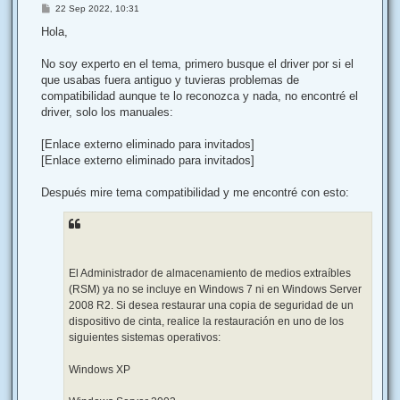
M
22 Sep 2022, 10:31
e
n
Hola,
s
a
j
No soy experto en el tema, primero busque el driver por si el
e
que usabas fuera antiguo y tuvieras problemas de
compatibilidad aunque te lo reconozca y nada, no encontré el
driver, solo los manuales:
[Enlace externo eliminado para invitados]
[Enlace externo eliminado para invitados]
Después mire tema compatibilidad y me encontré con esto:
El Administrador de almacenamiento de medios extraíbles
(RSM) ya no se incluye en Windows 7 ni en Windows Server
2008 R2. Si desea restaurar una copia de seguridad de un
dispositivo de cinta, realice la restauración en uno de los
siguientes sistemas operativos:
Windows XP