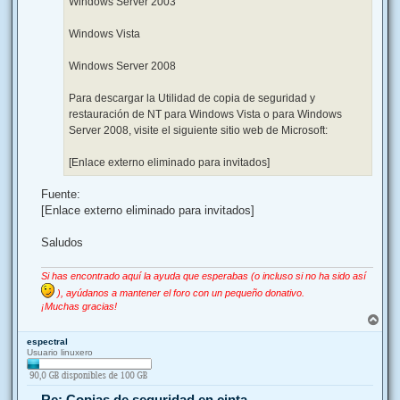
Windows Server 2003
Windows Vista
Windows Server 2008
Para descargar la Utilidad de copia de seguridad y
restauración de NT para Windows Vista o para Windows
Server 2008, visite el siguiente sitio web de Microsoft:
[Enlace externo eliminado para invitados]
Fuente:
[Enlace externo eliminado para invitados]
Saludos
Si has encontrado aquí la ayuda que esperabas (o incluso si no ha sido así
), ayúdanos a mantener el foro con un pequeño donativo.
¡Muchas gracias!
A
r
espectral
r
Usuario linuxero
i
b
a
Re: Copias de seguridad en cinta