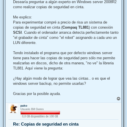
j
Desearía preguntar a algún experto en Windows server 2008R2
e
como realizar copias de seguridad en cinta.
Me explico:
Para experimentar compré a precio de risa un sistema de
copias de seguridad en cinta (
Compaq TL881
) con conexión
SCSI
. Cuando el ordenador arranca detecta perfectamente tanto
"el grabador de cinta" como "el robot" asignando a cada uno un
LUN diferente.
Tendo instalado el programa que por defecto windows server
tiene para hacer las copias de seguridad pero sólo me permite
realizarlas en discos, dicho de otra manera, "no ve" la libreria
TL881. Aquí viene la pregunta:
¿Hay algún modo de lograr que vea las cintas.. o es que el
windows server backup, no permite usarlas?
Gracias por la posible ayuda.
A
r
pako
r
Usuario Bill Gates
i
b
a
Re: Copias de seguridad en cinta