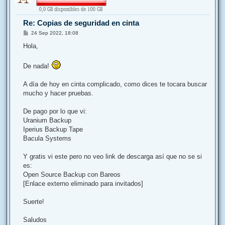
b
a
Re: Copias de seguridad en cinta
M
24 Sep 2022, 18:08
e
n
Hola,
s
a
j
De nada!
e
A día de hoy en cinta complicado, como dices te tocara buscar
mucho y hacer pruebas.
De pago por lo que vi:
Uranium Backup
Iperius Backup Tape
Bacula Systems
Y gratis vi este pero no veo link de descarga así que no se si
es:
Open Source Backup con Bareos
[Enlace externo eliminado para invitados]
Suerte!
Saludos