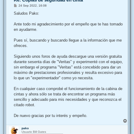
M
24 Sep 2022, 16:08
e
n
Saludos Pako:
s
a
j
Ante todo mi agradecimiento por el empeño que te has tomado
e
en ayudarme.
Pues sí, buscando y buscando llegue a la información que me
ofreces.
Siguiendo unos foros de ayuda descargue una versión gratuita
durante sesenta días de "Veritas" y experimenté con el equipo,
sin embargo el programa "Veritas" está concebido para dar un
máximo de prestaciones profesionales y resulta excesivo para
lo que un "experimentador" como yo necesita.
En cualquier caso comprobé el funcionamiento de la cabina de
cintas y ahora sólo se trata de encontrar un programa más
sencillo y adecuado para mis necesidades y que reconozca el
citado robot.
De nuevo gracias por tu interés y empeño.
A
r
pako
r
Usuario Bill Gates
i