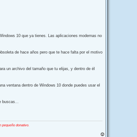
i
b
a
Windows 10 que ya tienes. Las aplicaciones modernas no
bsoleta de hace años pero que te hace falta por el motivo
ara un archivo del tamaño que tu elijas, y dentro de él
 una ventana dentro de Windows 10 donde puedes usar el
e buscas...
n pequeño donativo.
A