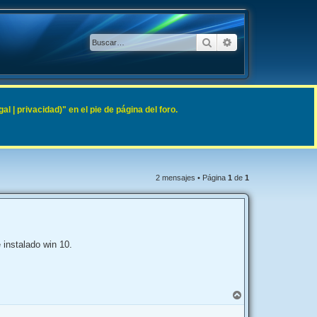
Buscar
Búsqueda avanzad
 | privacidad)" en el pie de página del foro.
2 mensajes • Página
1
de
1
 instalado win 10.
A
r
r