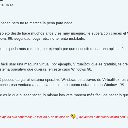
19, 10:28
 hacer, pero no te merece la pena para nada.
oleto desde hace muchos años y es muy inseguro, le supera con creces el 
ows 98, seguridad, bugs, etc. no te renta instalarlo.
no te queda más remedio, por ejemplo por que necesites usar una aplicación o
ácil usar una máquina virtual, por ejemplo, VirtualBox que es gratuito, te cre
sistema operativo que quieras, en este caso Windows 98.
puedes cargar el sistema operativo Windows 98 a través de VirtualBox, es
pones esa ventana a pantalla completa es como estar solo en Windows 98.
ue es lo que buscar hacer, lo mismo hay otra manera más fácil de hacer lo qu
la ayuda que esperabas (o incluso si no ha sido así
), ayúdanos a mantener el foro con u