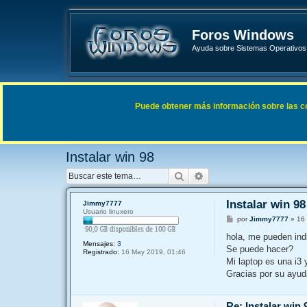
Foros Windows
Ayuda sobre Sistemas Operativos 
Enlaces rápidos
FAQ
Puede obtener más información sobre las cook
Índice general
Sistemas Operativos Microsoft
Windows 9
Instalar win 98
Buscar
Búsqueda avanzada
Instalar win 98
Jimmy7777
Usuario linuxero
M
por
Jimmy7777
»
16
e
n
hola, me pueden indi
s
Mensajes:
3
Se puede hacer?
a
Registrado:
16 May 2019, 01:46
j
Mi laptop es una i3 
e
Gracias por su ayud
Re: Instalar win 