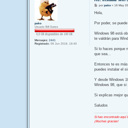
M
por
pako
»
16 May 20
e
n
Hola,
s
a
j
Por poder, se puede
pako
e
Usuario Bill Gates
Windows 98 está obs
te valdrán para Wind
Mensajes:
2441
Registrado:
08 Jun 2018, 19:40
Si lo haces porque 
que sea...
Entonces te es más f
puedes instalar el 
Y desde Windows 10 
Windows 98, que si 
Si explicas mejor q
Saludos
Si has encontrado aquí 
¡Muchas gracias!