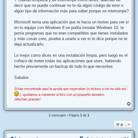
e
decir que no puede continuar no te da algún código de error o
algún tipo de información más para saber porque se interrumpe?
Microsoft tenía una aplicación que te hacia un testeo para ver si
en tu equipo con Windows 8 se podía instalar Windows 10, te
ponía programas que no eran compatibles que tienes instalados
y más cosas creo, prueba a usarlo a ver si te dice porque no te
deja actualizarlo.
Lo mejor como dices es una instalación limpia, pero luego es el
coñazo de meter todas las aplicaciones que uses, habiendo
hecho previamente un backup de todo lo que necesites.
Saludos
Si has encontrado aquí la ayuda que esperabas (o incluso si no ha sido así
), ayúdanos a mantener el foro con un pequeño donativo.
¡Muchas gracias!
A
r
r
2 mensajes • Página
1
de
1
i
b
Ir a
a