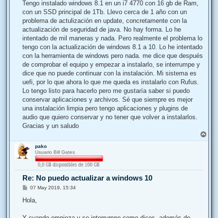
j
Tengo instalado windows 8.1 en un i7 4770 con 16 gb de Ram,
e
con un SSD principal de 1Tb. Llevo cerca de 1 año con un
problema de actulización en update, concretamente con la
actualización de seguridad de java. No hay forma. Lo he
intentado de mil maneras y nada. Pero realmente el problema lo
tengo con la actualización de windows 8.1 a 10. Lo he intentado
con la herramienta de windows pero nada. me dice que después
de comprobar el equipo y empezar a instalarlo, se interrumpe y
dice que no puede continuar con la instalación. Mi sistema es
uefi, por lo que ahora lo que me queda es instalarlo con Rufus.
Lo tengo listo para hacerlo pero me gustaría saber si puedo
conservar aplicaciones y archivos. Sé que siempre es mejor
una instalación limpia pero tengo aplicaciones y plugins de
audio que quiero conservar y no tener que volver a instalarlos.
Gracias y un saludo
A
r
pako
r
Usuario Bill Gates
i
b
a
Re: No puedo actualizar a windows 10
M
07 May 2019, 15:34
e
n
Hola,
s
a
j
Y cuando empieza y se interrumpe como dices, además de