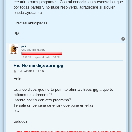
j
recurrir a otros programas. Con mi conocimiento escaso busque
e
por todas partes y no pude resolverlo, agradeceré si alguien
puede ayudarme.
Gracias anticipadas.
PM
A
r
pako
r
Usuario Bill Gates
i
b
a
Re: No me deja abrir jpg
M
14 Jul 2021, 11:56
e
n
Hola,
s
a
j
Cuando dices que no te permite abrir archivos jpg a que te
e
refieres exactamente?
Intenta abrirlo con otro programa?
Te sale un ventana de error? que pone en ella?
etc.
Saludos