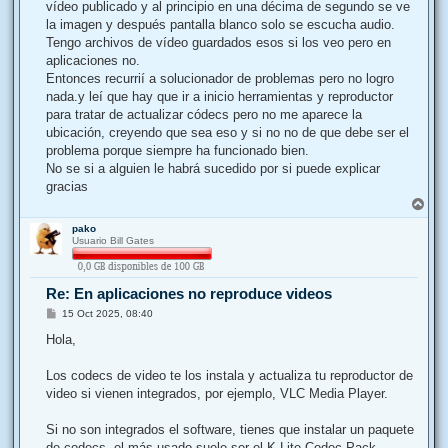
j
vídeo publicado y al principio en una décima de segundo se ve
e
la imagen y después pantalla blanco solo se escucha audio.
Tengo archivos de vídeo guardados esos si los veo pero en
aplicaciones no.
Entonces recurrií a solucionador de problemas pero no logro
nada.y leí que hay que ir a inicio herramientas y reproductor
para tratar de actualizar códecs pero no me aparece la
ubicación, creyendo que sea eso y si no no de que debe ser el
problema porque siempre ha funcionado bien.
No se si a alguien le habrá sucedido por si puede explicar
gracias
A
r
pako
r
Usuario Bill Gates
i
b
a
Re: En aplicaciones no reproduce videos
M
15 Oct 2025, 08:40
e
n
Hola,
s
a
j
Los codecs de video te los instala y actualiza tu reproductor de
e
video si vienen integrados, por ejemplo, VLC Media Player.
Si no son integrados el software, tienes que instalar un paquete
de codecs, el más usado suele ser el K-Lite Codec Pack.