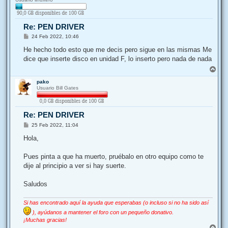
i
b
a
Re: PEN DRIVER
M
24 Feb 2022, 10:46
e
n
He hecho todo esto que me decis pero sigue en las mismas Me
s
dice que inserte disco en unidad F, lo inserto pero nada de nada
a
j
A
e
r
pako
r
Usuario Bill Gates
i
b
a
Re: PEN DRIVER
M
25 Feb 2022, 11:04
e
n
Hola,
s
a
j
Pues pinta a que ha muerto, pruébalo en otro equipo como te
e
dije al principio a ver si hay suerte.
Saludos
Si has encontrado aquí la ayuda que esperabas (o incluso si no ha sido así
), ayúdanos a mantener el foro con un pequeño donativo.
¡Muchas gracias!
A