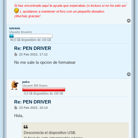
Si has encontrado aquí la ayuda que esperabas (o incluso si no ha sido así
), ayúdanos a mantener el foro con un pequeño donativo.
¡Muchas gracias!
A
r
toletole
r
Usuario linuxero
i
b
a
Re: PEN DRIVER
M
22 Feb 2022, 17:12
e
n
No me sale la opcion de formatear
s
a
j
A
e
r
pako
r
Usuario Bill Gates
i
b
a
Re: PEN DRIVER
M
23 Feb 2022, 10:14
e
n
Hola,
s
a
j
e
Desconecta el dispositivo USB.