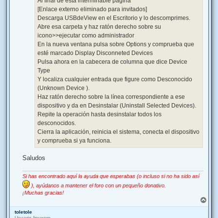
Al final de esta interminable página
[Enlace externo eliminado para invitados]
Descarga USBdeView en el Escritorio y lo descomprimes.
Abre esa carpeta y haz ratón derecho sobre su
icono>>ejecutar como administrador
En la nueva ventana pulsa sobre Options y comprueba que
esté marcado Display Disconneted Devices
Pulsa ahora en la cabecera de columna que dice Device
Type
Y localiza cualquier entrada que figure como Desconocido
(Unknown Device ).
Haz ratón derecho sobre la línea correspondiente a ese
dispositivo y da en Desinstalar (Uninstall Selected Devices).
Repite la operación hasta desinstalar todos los
desconocidos.
Cierra la aplicación, reinicia el sistema, conecta el dispositivo
y comprueba si ya funciona.
Saludos
Si has encontrado aquí la ayuda que esperabas (o incluso si no ha sido así
), ayúdanos a mantener el foro con un pequeño donativo.
¡Muchas gracias!
A
r
toletole
r
Usuario linuxero