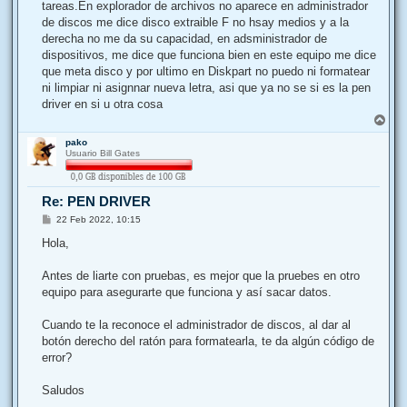
j
tareas.En explorador de archivos no aparece en administrador
e
de discos me dice disco extraible F no hsay medios y a la
derecha no me da su capacidad, en adsministrador de
dispositivos, me dice que funciona bien en este equipo me dice
que meta disco y por ultimo en Diskpart no puedo ni formatear
ni limpiar ni asignnar nueva letra, asi que ya no se si es la pen
driver en si u otra cosa
A
r
pako
r
Usuario Bill Gates
i
b
a
Re: PEN DRIVER
M
22 Feb 2022, 10:15
e
n
Hola,
s
a
j
Antes de liarte con pruebas, es mejor que la pruebes en otro
e
equipo para asegurarte que funciona y así sacar datos.
Cuando te la reconoce el administrador de discos, al dar al
botón derecho del ratón para formatearla, te da algún código de
error?
Saludos