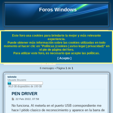
Foros Windows
Este foro usa cookies para brindarte la mejor y más relevante
FAQ
experiencia.
Puede obtener más información sobre las cookies utilizadas en todo
B
Índice general
General
Off Topic
momento al hacer clic en "Políticas (cookies | aviso legal | privacidad)" en
el pie de página del foro.
u
Para utilizar este foro, es necesario que acepte las políticas.
PEN DRIVER
s
[ Acepto ]
Buscar
Búsqueda avanzada
c
a
6 mensajes • Página
1
de
1
r
toletole
Usuario linuxero
PEN DRIVER
M
22 Feb 2022, 07:58
e
n
No funciona. Al meterla en el puerto USB correspondiente me
s
hace l pitido clasico de reconocimiento y aparece en la barra de
a