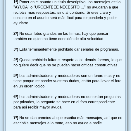
j
1º)
Poner en el asunto un titulo descriptivo, los mensajes estilo
e
"AYUDA" o "URGENTEEE NECESITO ..." no ayudaran a que
recibáis mas respuestas, sino al contrario. Si eres claro y
conciso en el asunto será más fácil para responderlo y poder
ayudarte.
2º)
No usar fotos grandes en las firmas, hay que pensar
también en quien no tiene conexión de alta velocidad.
3º)
Esta terminantemente prohibido dar seriales de programas.
4º)
Queda prohibido faltar el respeto a los demás foreros, lo que
no quiere decir que no se puedan hacer criticas constructivas.
5º)
Los administradores y moderadores son un forero mas y no
tiene porque responder vuestras dudas, están para llevar el foro
en un orden logico.
6º)
Los administradores y moderadores no contestan preguntas
por privados, la pregunta se hace en el foro correspondiente
para asi recibir mayor ayuda
7º)
No se dan premios al que escriba más mensajes, así que no
escribáis mensajes a lo tonto, eso no ayuda a nadie.