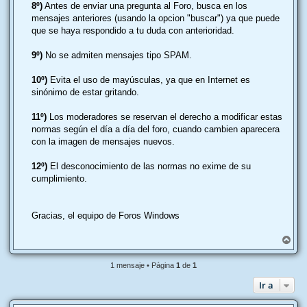
8º)
Antes de enviar una pregunta al Foro, busca en los
mensajes anteriores (usando la opcion "buscar") ya que puede
que se haya respondido a tu duda con anterioridad.
9º)
No se admiten mensajes tipo SPAM.
10º)
Evita el uso de mayúsculas, ya que en Internet es
sinónimo de estar gritando.
11º)
Los moderadores se reservan el derecho a modificar estas
normas según el día a día del foro, cuando cambien aparecera
con la imagen de mensajes nuevos.
12º)
El desconocimiento de las normas no exime de su
cumplimiento.
Gracias, el equipo de Foros Windows
A
r
r
1 mensaje • Página
1
de
1
i
b
Ir a
a