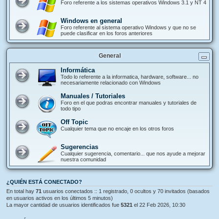
Foro referente a los sistemas operativos Windows 3.1 y NT 4
Windows en general
Foro referente al sistema operativo Windows y que no se
puede clasificar en los foros anteriores
General
Informática
Todo lo referente a la informatica, hardware, software... no
necesariamente relacionado con Windows
Manuales / Tutoriales
Foro en el que podras encontrar manuales y tutoriales de
todo tipo
Off Topic
Cualquier tema que no encaje en los otros foros
Sugerencias
Cualquier sugerencia, comentario... que nos ayude a mejorar
nuestra comunidad
¿QUIÉN ESTÁ CONECTADO?
En total hay
71
usuarios conectados :: 1 registrado, 0 ocultos y 70 invitados (basados
en usuarios activos en los últimos 5 minutos)
La mayor cantidad de usuarios identificados fue
5321
el 22 Feb 2026, 10:30