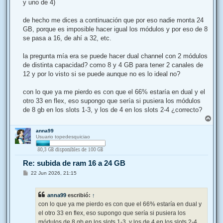
y uno de 4)
de hecho me dices a continuación que por eso nadie monta 24
GB, porque es imposible hacer igual los módulos y por eso de 8
se pasa a 16, de ahí a 32, etc.
la pregunta mía era se puede hacer dual channel con 2 módulos
de distinta capacidad? como 8 y 4 GB para tener 2 canales de
12 y por lo visto si se puede aunque no es lo ideal no?
con lo que ya me pierdo es con que el 66% estaría en dual y el
otro 33 en flex, eso supongo que sería si pusiera los módulos
de 8 gb en los slots 1-3, y los de 4 en los slots 2-4 ¿correcto?
A
r
anna99
r
Usuario topedesquiciao
i
b
a
Re: subida de ram 16 a 24 GB
M
22 Jun 2026, 21:15
e
n
s
anna99
escribió:
↑
a
j
con lo que ya me pierdo es con que el 66% estaría en dual y
e
el otro 33 en flex, eso supongo que sería si pusiera los
módulos de 8 gb en los slots 1-3, y los de 4 en los slots 2-4