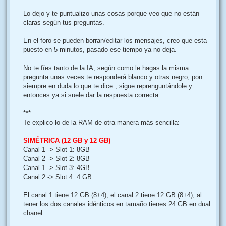
a
j
Lo dejo y te puntualizo unas cosas porque veo que no están
e
claras según tus preguntas.
En el foro se pueden borran/editar los mensajes, creo que esta
puesto en 5 minutos, pasado ese tiempo ya no deja.
No te fíes tanto de la IA, según como le hagas la misma
pregunta unas veces te responderá blanco y otras negro, pon
siempre en duda lo que te dice , sigue reprenguntándole y
entonces ya si suele dar la respuesta correcta.
***
Te explico lo de la RAM de otra manera más sencilla:
SIMÉTRICA (12 GB y 12 GB)
Canal 1 -> Slot 1: 8GB
Canal 2 -> Slot 2: 8GB
Canal 1 -> Slot 3: 4GB
Canal 2 -> Slot 4: 4 GB
El canal 1 tiene 12 GB (8+4), el canal 2 tiene 12 GB (8+4), al
tener los dos canales idénticos en tamaño tienes 24 GB en dual
chanel.