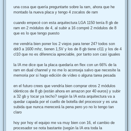
a
j
una cosa que quería preguntarte sobre la ram, ahora que he
e
montado la nueva placa y tengo 4 zocalos de ram
cuando empecé con esta arquitectura LGA 1150 tenía 8 gb de
ram en 2 módulos de 4, al subir a 16 compré 2 módulos de 8
que es lo que tengo puesto
me vendría bien poner los 2 viejos para tener 24? todos son
ddr3 a 1600 mhz, tienen 1,5V y los de 8 gb tiene cl11 y los de 4
cl10 que no es diferencia apreciable, por tanto son casi iguales
la IA me dice que la placa quedaría en flex con un 66% de la
ram en dual channel y no me lo aconseja salvo que necesite la
memoria por si hago edición de vídeo o alguna tarea pesada
en el futuro crees que vendría bien comprar otros 2 módulos
idénticos de 8 gb (están ahora en amazon por 40 euros) y subir
a 32 gb y tocar ya techo? según la IA esta arquitectura va a
quedar capada por el cuello de botella del processor y es una
subida que nunca merecerá la pena pero yo no lo tengo tan
claro
hoy por hoy el equipo me va muy bien con 16, el cambio de
procesador se nota bastante (según la IA era toda la