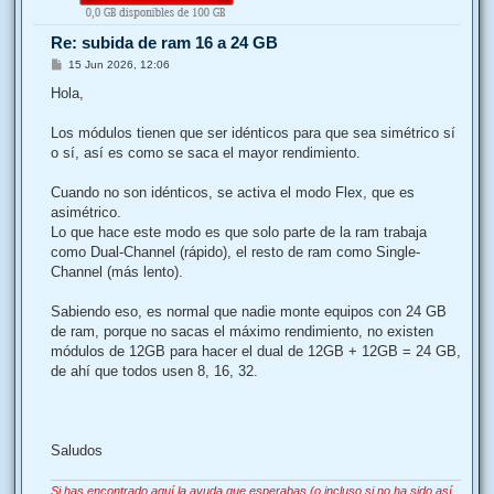
b
a
Re: subida de ram 16 a 24 GB
M
15 Jun 2026, 12:06
e
n
Hola,
s
a
j
Los módulos tienen que ser idénticos para que sea simétrico sí
e
o sí, así es como se saca el mayor rendimiento.
Cuando no son idénticos, se activa el modo Flex, que es
asimétrico.
Lo que hace este modo es que solo parte de la ram trabaja
como Dual-Channel (rápido), el resto de ram como Single-
Channel (más lento).
Sabiendo eso, es normal que nadie monte equipos con 24 GB
de ram, porque no sacas el máximo rendimiento, no existen
módulos de 12GB para hacer el dual de 12GB + 12GB = 24 GB,
de ahí que todos usen 8, 16, 32.
Saludos
Si has encontrado aquí la ayuda que esperabas (o incluso si no ha sido así