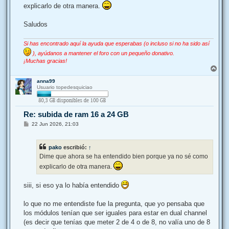
explicarlo de otra manera.
Saludos
Si has encontrado aquí la ayuda que esperabas (o incluso si no ha sido así
), ayúdanos a mantener el foro con un pequeño donativo.
¡Muchas gracias!
A
r
anna99
r
Usuario topedesquiciao
i
b
a
Re: subida de ram 16 a 24 GB
M
22 Jun 2026, 21:03
e
n
s
pako
escribió:
↑
a
j
Dime que ahora se ha entendido bien porque ya no sé como
e
explicarlo de otra manera.
siii, si eso ya lo había entendido
lo que no me entendiste fue la pregunta, que yo pensaba que
los módulos tenían que ser iguales para estar en dual channel
(es decir que tenías que meter 2 de 4 o de 8, no valía uno de 8