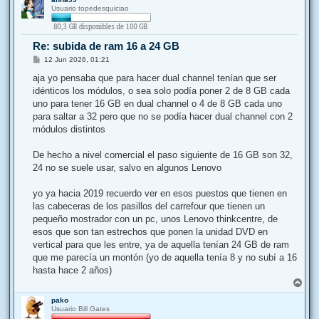
r
Usuario topedesquiciao
i
b
a
Re: subida de ram 16 a 24 GB
M
12 Jun 2026, 01:21
e
n
aja yo pensaba que para hacer dual channel tenían que ser
s
idénticos los módulos, o sea solo podía poner 2 de 8 GB cada
a
j
uno para tener 16 GB en dual channel o 4 de 8 GB cada uno
e
para saltar a 32 pero que no se podía hacer dual channel con 2
módulos distintos
De hecho a nivel comercial el paso siguiente de 16 GB son 32,
24 no se suele usar, salvo en algunos Lenovo
yo ya hacia 2019 recuerdo ver en esos puestos que tienen en
las cabeceras de los pasillos del carrefour que tienen un
pequeño mostrador con un pc, unos Lenovo thinkcentre, de
esos que son tan estrechos que ponen la unidad DVD en
vertical para que les entre, ya de aquella tenían 24 GB de ram
que me parecía un montón (yo de aquella tenía 8 y no subí a 16
hasta hace 2 años)
A
r
pako
r
Usuario Bill Gates
i