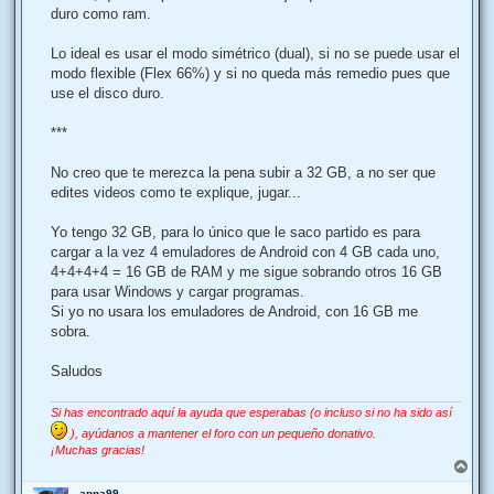
duro como ram.
Lo ideal es usar el modo simétrico (dual), si no se puede usar el
modo flexible (Flex 66%) y si no queda más remedio pues que
use el disco duro.
***
No creo que te merezca la pena subir a 32 GB, a no ser que
edites videos como te explique, jugar...
Yo tengo 32 GB, para lo único que le saco partido es para
cargar a la vez 4 emuladores de Android con 4 GB cada uno,
4+4+4+4 = 16 GB de RAM y me sigue sobrando otros 16 GB
para usar Windows y cargar programas.
Si yo no usara los emuladores de Android, con 16 GB me
sobra.
Saludos
Si has encontrado aquí la ayuda que esperabas (o incluso si no ha sido así
), ayúdanos a mantener el foro con un pequeño donativo.
¡Muchas gracias!
A
r
anna99