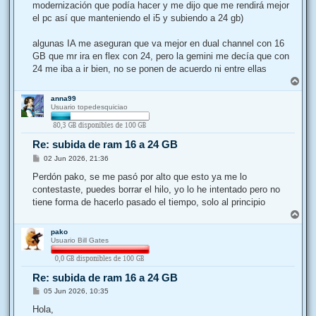
modernización que podía hacer y me dijo que me rendirá mejor
el pc así que manteniendo el i5 y subiendo a 24 gb)
algunas IA me aseguran que va mejor en dual channel con 16
GB que mr ira en flex con 24, pero la gemini me decía que con
24 me iba a ir bien, no se ponen de acuerdo ni entre ellas
A
r
anna99
r
Usuario topedesquiciao
i
b
a
Re: subida de ram 16 a 24 GB
M
02 Jun 2026, 21:36
e
n
Perdón pako, se me pasó por alto que esto ya me lo
s
contestaste, puedes borrar el hilo, yo lo he intentado pero no
a
j
tiene forma de hacerlo pasado el tiempo, solo al principio
e
A
r
pako
r
Usuario Bill Gates
i
b
a
Re: subida de ram 16 a 24 GB
M
05 Jun 2026, 10:35
e
n
Hola,
s