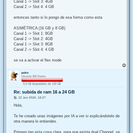
Canal 1 -> Slot 3: 4GB
Canal 2 -> Slot 4: 4 GB
entonces tanto si lo pongo de esa forma como esta
ASIMÉTRICA (16 GB y 8 GB)
Canal 1 -> Slot 1: 8GB
Canal 2 -> Slot 2: 4GB
Canal 1 -> Slot 3: 8GB
Canal 2 -> Slot 4: 4 GB
se va a activar el flex mode
A
r
pako
r
Usuario Bill Gates
i
b
a
Re: subida de ram 16 a 24 GB
M
22 Jun 2026, 18:27
e
n
Hola,
s
a
j
Te he creado unas imágenes por IA a ver si explicándotelo de
e
otra manera lo entiendes.
Primero ten esta cosa clara, para que exista dual Channel, se