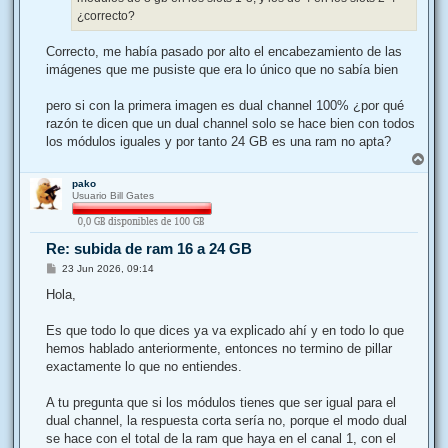
¿correcto?
Correcto, me había pasado por alto el encabezamiento de las
imágenes que me pusiste que era lo único que no sabía bien
pero si con la primera imagen es dual channel 100% ¿por qué
razón te dicen que un dual channel solo se hace bien con todos
los módulos iguales y por tanto 24 GB es una ram no apta?
A
r
pako
r
Usuario Bill Gates
i
b
a
Re: subida de ram 16 a 24 GB
M
23 Jun 2026, 09:14
e
n
Hola,
s
a
j
Es que todo lo que dices ya va explicado ahí y en todo lo que
e
hemos hablado anteriormente, entonces no termino de pillar
exactamente lo que no entiendes.
A tu pregunta que si los módulos tienes que ser igual para el
dual channel, la respuesta corta sería no, porque el modo dual
se hace con el total de la ram que haya en el canal 1, con el