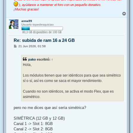
), ayúdanos a mantener el foro con un pequeño donativo.
¡Muchas gracias!
A
r
anna99
r
Usuario topedesquiciao
i
b
a
Re: subida de ram 16 a 24 GB
M
21 Jun 2026, 01:58
e
n
s
pako
escribió:
↑
a
j
Hola,
e
Los módulos tienen que ser idénticos para que sea simétrico
sí o sí, así es como se saca el mayor rendimiento.
Cuando no son idénticos, se activa el modo Flex, que es
asimétrico.
pero no me dices que así sería simétrica?
SIMÉTRICA (12 GB y 12 GB)
Canal 1 -> Slot 1: 8GB
Canal 2 -> Slot 2: 8GB