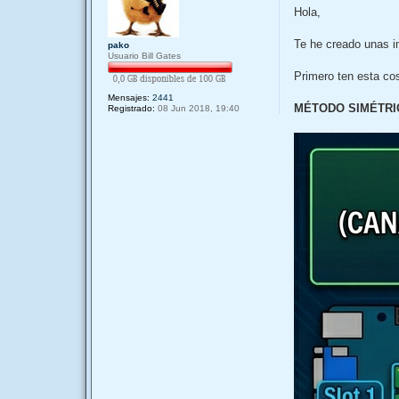
n
Hola,
s
a
j
Te he creado unas i
pako
e
Usuario Bill Gates
Primero ten esta cos
Mensajes:
2441
MÉTODO SIMÉTRI
Registrado:
08 Jun 2018, 19:40