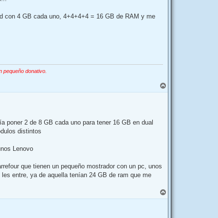
droid con 4 GB cada uno, 4+4+4+4 = 16 GB de RAM y me
n pequeño donativo.
A
r
r
i
b
a
día poner 2 de 8 GB cada uno para tener 16 GB en dual
dulos distintos
gunos Lenovo
arrefour que tienen un pequeño mostrador con un pc, unos
 les entre, ya de aquella tenían 24 GB de ram que me
A
r
r
i