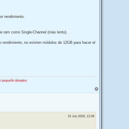
b
a
or rendimiento.
 de ram como Single-Channel (más lento).
 rendimiento, no existen módulos de 12GB para hacer el
n pequeño donativo.
A
r
r
i
b
a
15 Jun 2026, 12:06