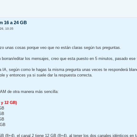
m 16 a 24 GB
26, 10:35
lizo unas cosas porque veo que no están claras según tus preguntas.
n borran/editar los mensajes, creo que esta puesto en 5 minutos, pasado ese 
 la IA, según como le hagas la misma pregunta unas veces te responderá blanc
le y entonces ya si suele dar la respuesta correcta.
 RAM de otra manera más sencilla:
y 12 GB)
8GB
8GB
4GB
4 GB
GB (8+4), el canal 2 tiene 12 GB (8+4), al tener los dos canales idénticos en