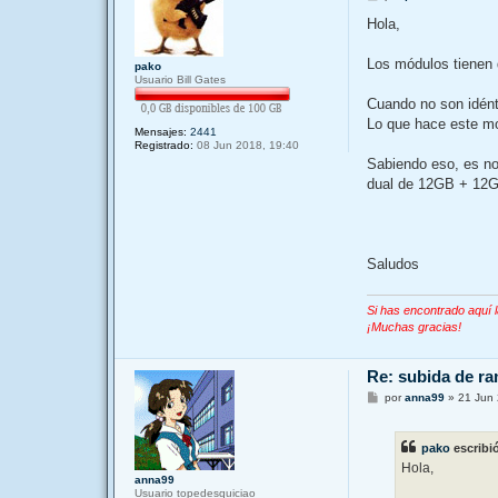
e
n
Hola,
s
a
j
Los módulos tienen 
pako
e
Usuario Bill Gates
Cuando no son idént
Lo que hace este mo
Mensajes:
2441
Registrado:
08 Jun 2018, 19:40
Sabiendo eso, es no
dual de 12GB + 12GB
Saludos
Si has encontrado aquí 
¡Muchas gracias!
Re: subida de ra
M
por
anna99
»
21 Jun 
e
n
s
pako
escribi
a
j
Hola,
e
anna99
Usuario topedesquiciao