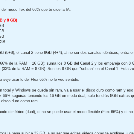
o del modo flex del 66% que te dice la IA:
B y 8 GB)
8GB
4GB
8GB
4 GB
GB (8+8), el canal 2 tiene 8GB (4+4), al no ser dos canales idénticos, entra 
66% de la RAM = 16 GB): suma los 8 GB del Canal 2 y los empareja con 8 G
 (33% de la RAM = 8 GB): Son los 8 GB que "sobran" en el Canal 1. Esta zo
onseje usar lo del Flex 66% no le veo sentido.
n total y Windows se queda sin ram, va a usar el disco duro como ram y eso l
x 66% seguirás teniendo los 16 GB en modo dual, solo tendrás 8GB extras q
l disco duro como ram.
modo simétrico (dual), si no se puede usar el modo flexible (Flex 66%) y si 
ca la pena subir a 32 GB, a no ser que edites videos como te explique, jugar