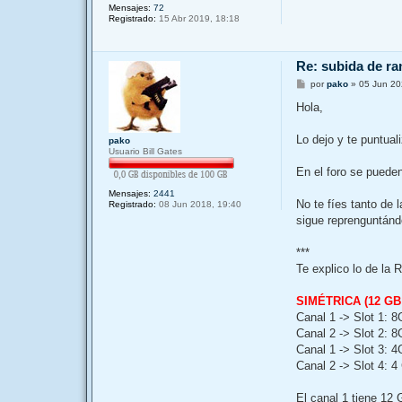
Mensajes:
72
Registrado:
15 Abr 2019, 18:18
Re: subida de ra
M
por
pako
»
05 Jun 20
e
n
Hola,
s
a
j
Lo dejo y te puntua
pako
e
Usuario Bill Gates
En el foro se puede
Mensajes:
2441
No te fíes tanto de
Registrado:
08 Jun 2018, 19:40
sigue reprenguntándo
***
Te explico lo de la
SIMÉTRICA (12 GB 
Canal 1 -> Slot 1: 
Canal 2 -> Slot 2: 
Canal 1 -> Slot 3: 
Canal 2 -> Slot 4: 
El canal 1 tiene 12 