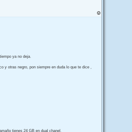
A
r
r
i
b
a
tiempo ya no deja.
o y otras negro, pon siempre en duda lo que te dice ,
 tamaño tienes 24 GB en dual chanel.