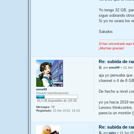
Yo tengo 32 GB, par
sigue sobrando otro
Si yo no usara los 
Saludos
Si has encontrado aquí 
¡Muchas gracias!
Re: subida de ra
M
por
anna99
»
12 Jun 
e
n
aja yo pensaba que 
s
channel o 4 de 8 GB
a
j
e
anna99
De hecho a nivel co
Usuario topedesquiciao
yo ya hacia 2019 re
Lenovo thinkcentre,
Mensajes:
72
Registrado:
15 Abr 2019, 18:18
parecía un montón (
Re: subida de ra
M
por
pako
»
15 Jun 20