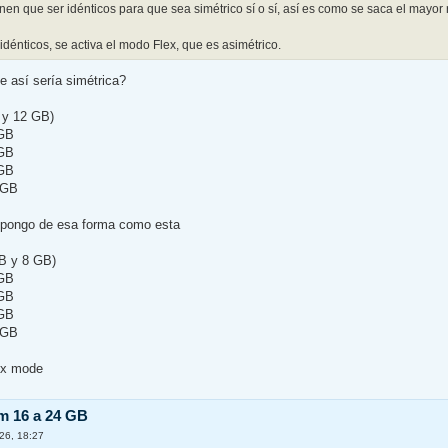
nen que ser idénticos para que sea simétrico sí o sí, así es como se saca el mayor
dénticos, se activa el modo Flex, que es asimétrico.
e así sería simétrica?
y 12 GB)
8GB
8GB
4GB
4 GB
o pongo de esa forma como esta
B y 8 GB)
8GB
4GB
8GB
4 GB
lex mode
m 16 a 24 GB
26, 18:27