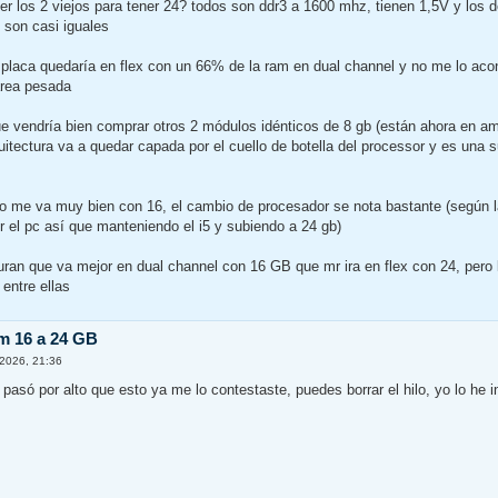
r los 2 viejos para tener 24? todos son ddr3 a 1600 mhz, tienen 1,5V y los de
o son casi iguales
a placa quedaría en flex con un 66% de la ram en dual channel y no me lo aco
area pesada
ue vendría bien comprar otros 2 módulos idénticos de 8 gb (están ahora en am
uitectura va a quedar capada por el cuello de botella del processor y es una
po me va muy bien con 16, el cambio de procesador se nota bastante (según l
r el pc así que manteniendo el i5 y subiendo a 24 gb)
ran que va mejor en dual channel con 16 GB que mr ira en flex con 24, pero 
entre ellas
m 16 a 24 GB
2026, 21:36
asó por alto que esto ya me lo contestaste, puedes borrar el hilo, yo lo he 