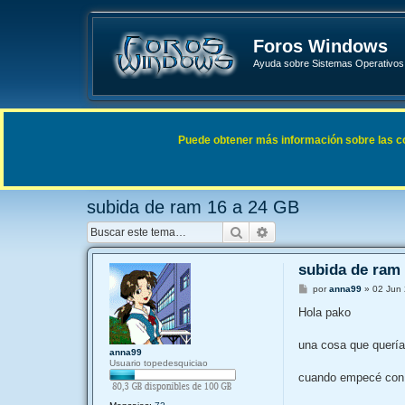
Foros Windows
Ayuda sobre Sistemas Operativos 
Enlaces rápidos
FAQ
Puede obtener más información sobre las cook
Índice general
Sistemas Operativos Microsoft
Windows 
subida de ram 16 a 24 GB
Buscar
Búsqueda avanzada
subida de ram
M
por
anna99
»
02 Jun 
e
n
Hola pako
s
a
j
una cosa que quería
anna99
e
Usuario topedesquiciao
cuando empecé con e