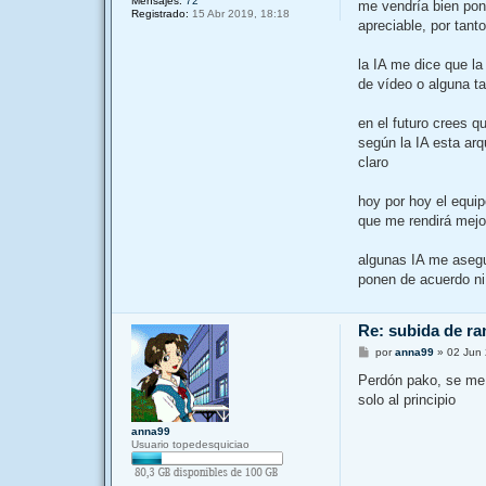
Mensajes:
72
me vendría bien pone
Registrado:
15 Abr 2019, 18:18
apreciable, por tant
la IA me dice que l
de vídeo o alguna t
en el futuro crees q
según la IA esta arq
claro
hoy por hoy el equi
que me rendirá mejo
algunas IA me asegu
ponen de acuerdo ni 
Re: subida de ra
M
por
anna99
»
02 Jun 
e
n
Perdón pako, se me p
s
solo al principio
a
j
e
anna99
Usuario topedesquiciao