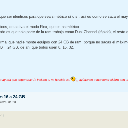
que ser idénticos para que sea simétrico sí o sí, así es como se saca el may
icos, se activa el modo Flex, que es asimétrico.
do es que solo parte de la ram trabaja como Dual-Channel (rápido), el resto
rmal que nadie monte equipos con 24 GB de ram, porque no sacas el máximo
 = 24 GB, de ahí que todos usen 8, 16, 32.
la ayuda que esperabas (o incluso si no ha sido así
), ayúdanos a mantener el foro con u
m 16 a 24 GB
2026, 01:58
ó:
↑