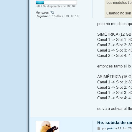
Los módulos tie
Mensajes:
72
Cuando no son i
Registrado:
15 Abr 2019, 18:18
pero no me dices qu
SIMÉTRICA (12 GB 
Canal 1 -> Slot 1: 
Canal 2 -> Slot 2: 
Canal 1 -> Slot 3: 
Canal 2 -> Slot 4: 
entonces tanto si l
ASIMÉTRICA (16 G
Canal 1 -> Slot 1: 
Canal 2 -> Slot 2: 
Canal 1 -> Slot 3: 
Canal 2 -> Slot 4: 
se va a activar el f
Re: subida de ra
M
por
pako
»
22 Jun 20
e