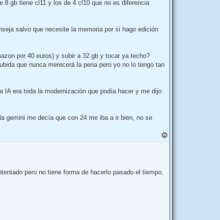
 8 gb tiene cl11 y los de 4 cl10 que no es diferencia
nseja salvo que necesite la memoria por si hago edición
azon por 40 euros) y subir a 32 gb y tocar ya techo?
 subida que nunca merecerá la pena pero yo no lo tengo tan
a IA era toda la modernización que podía hacer y me dijo
la gemini me decía que con 24 me iba a ir bien, no se
A
r
r
i
b
a
intentado pero no tiene forma de hacerlo pasado el tiempo,