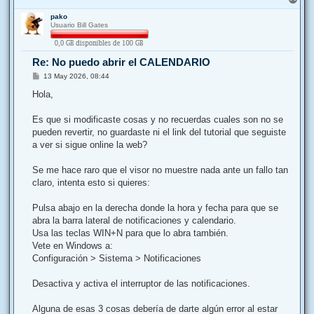
r
pako
r
Usuario Bill Gates
i
b
a
Re: No puedo abrir el CALENDARIO
M
13 May 2026, 08:44
e
n
Hola,
s
a
j
Es que si modificaste cosas y no recuerdas cuales son no se
e
pueden revertir, no guardaste ni el link del tutorial que seguiste
a ver si sigue online la web?
Se me hace raro que el visor no muestre nada ante un fallo tan
claro, intenta esto si quieres:
Pulsa abajo en la derecha donde la hora y fecha para que se
abra la barra lateral de notificaciones y calendario.
Usa las teclas WIN+N para que lo abra también.
Vete en Windows a:
Configuración > Sistema > Notificaciones
Desactiva y activa el interruptor de las notificaciones.
Alguna de esas 3 cosas debería de darte algún error al estar