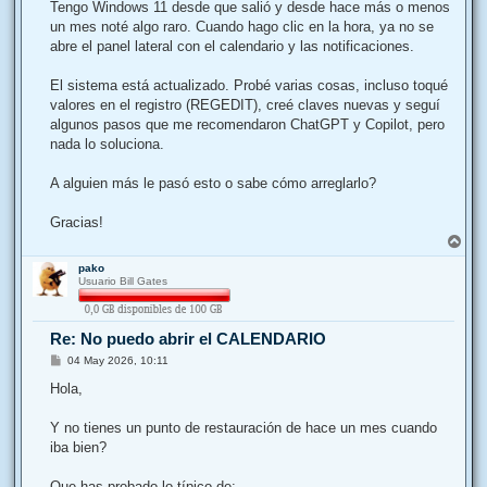
j
Tengo Windows 11 desde que salió y desde hace más o menos
e
un mes noté algo raro. Cuando hago clic en la hora, ya no se
abre el panel lateral con el calendario y las notificaciones.
El sistema está actualizado. Probé varias cosas, incluso toqué
valores en el registro (REGEDIT), creé claves nuevas y seguí
algunos pasos que me recomendaron ChatGPT y Copilot, pero
nada lo soluciona.
A alguien más le pasó esto o sabe cómo arreglarlo?
Gracias!
A
r
pako
r
Usuario Bill Gates
i
b
a
Re: No puedo abrir el CALENDARIO
M
04 May 2026, 10:11
e
n
Hola,
s
a
j
Y no tienes un punto de restauración de hace un mes cuando
e
iba bien?
Que has probado lo típico de: