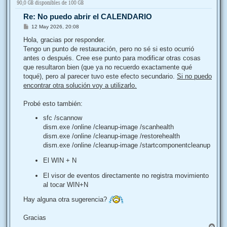
a
Re: No puedo abrir el CALENDARIO
M
12 May 2026, 20:08
e
n
Hola, gracias por responder.
s
Tengo un punto de restauración, pero no sé si esto ocurrió
a
j
antes o después. Cree ese punto para modificar otras cosas
e
que resultaron bien (que ya no recuerdo exactamente qué
toqué), pero al parecer tuvo este efecto secundario.
Si no puedo
encontrar otra solución voy a utilizarlo.
Probé esto también:
sfc /scannow
dism.exe /online /cleanup-image /scanhealth
dism.exe /online /cleanup-image /restorehealth
dism.exe /online /cleanup-image /startcomponentcleanup
El WIN + N
El visor de eventos directamente no registra movimiento
al tocar WIN+N
Hay alguna otra sugerencia?
Gracias
A