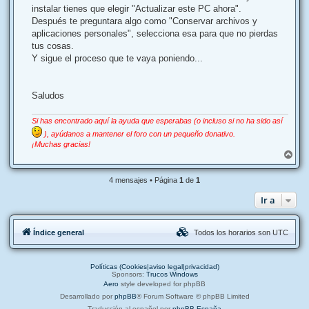
instalar tienes que elegir "Actualizar este PC ahora".
Después te preguntara algo como "Conservar archivos y
aplicaciones personales", selecciona esa para que no pierdas
tus cosas.
Y sigue el proceso que te vaya poniendo...
Saludos
Si has encontrado aquí la ayuda que esperabas (o incluso si no ha sido así
), ayúdanos a mantener el foro con un pequeño donativo.
¡Muchas gracias!
A
r
r
4 mensajes • Página
1
de
1
i
b
Ir a
a
Índice general
Todos los horarios son
UTC
Políticas (Cookies|aviso legal|privacidad)
Sponsors:
Trucos Windows
Aero
style developed for phpBB
Desarrollado por
phpBB
® Forum Software © phpBB Limited
Traducción al español por
phpBB España