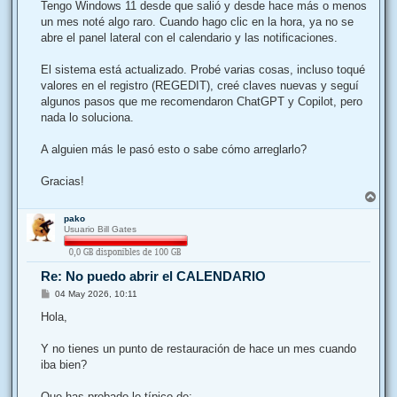
j
Tengo Windows 11 desde que salió y desde hace más o menos
e
un mes noté algo raro. Cuando hago clic en la hora, ya no se
abre el panel lateral con el calendario y las notificaciones.
El sistema está actualizado. Probé varias cosas, incluso toqué
valores en el registro (REGEDIT), creé claves nuevas y seguí
algunos pasos que me recomendaron ChatGPT y Copilot, pero
nada lo soluciona.
A alguien más le pasó esto o sabe cómo arreglarlo?
Gracias!
A
r
pako
r
Usuario Bill Gates
i
b
a
Re: No puedo abrir el CALENDARIO
M
04 May 2026, 10:11
e
n
Hola,
s
a
j
Y no tienes un punto de restauración de hace un mes cuando
e
iba bien?
Que has probado lo típico de: