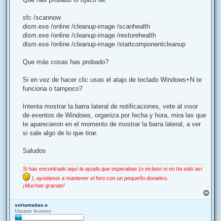
sfc /scannow
dism.exe /online /cleanup-image /scanhealth
dism.exe /online /cleanup-image /restorehealth
dism.exe /online /cleanup-image /startcomponentcleanup
Que más cosas has probado?
Si en vez de hacer clic usas el atajo de teclado Windows+N te
funciona o tampoco?
Intenta mostrar la barra lateral de notificaciones, vete al visor
de eventos de Windows, organiza por fecha y hora, mira las que
te aparecieron en el momento de mostrar la barra lateral, a ver
si sale algo de lo que tirar.
Saludos
Si has encontrado aquí la ayuda que esperabas (o incluso si no ha sido así
), ayúdanos a mantener el foro con un pequeño donativo.
¡Muchas gracias!
A
r
soriamatias.e
r
Usuario linuxero
i
b