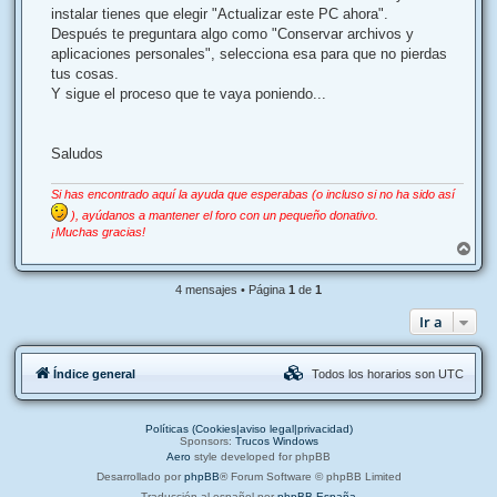
instalar tienes que elegir "Actualizar este PC ahora".
Después te preguntara algo como "Conservar archivos y
aplicaciones personales", selecciona esa para que no pierdas
tus cosas.
Y sigue el proceso que te vaya poniendo...
Saludos
Si has encontrado aquí la ayuda que esperabas (o incluso si no ha sido así
), ayúdanos a mantener el foro con un pequeño donativo.
¡Muchas gracias!
A
r
r
4 mensajes • Página
1
de
1
i
b
Ir a
a
Índice general
Todos los horarios son
UTC
Políticas (Cookies|aviso legal|privacidad)
Sponsors:
Trucos Windows
Aero
style developed for phpBB
Desarrollado por
phpBB
® Forum Software © phpBB Limited
Traducción al español por
phpBB España