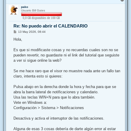
r
pako
r
Usuario Bill Gates
i
b
a
Re: No puedo abrir el CALENDARIO
M
13 May 2026, 08:44
e
n
Hola,
s
a
j
Es que si modificaste cosas y no recuerdas cuales son no se
e
pueden revertir, no guardaste ni el link del tutorial que seguiste
a ver si sigue online la web?
Se me hace raro que el visor no muestre nada ante un fallo tan
claro, intenta esto si quieres:
Pulsa abajo en la derecha donde la hora y fecha para que se
abra la barra lateral de notificaciones y calendario.
Usa las teclas WIN+N para que lo abra también.
Vete en Windows a:
Configuración > Sistema > Notificaciones
Desactiva y activa el interruptor de las notificaciones.
Alguna de esas 3 cosas debería de darte algún error al estar