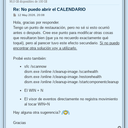
a
Re: No puedo abrir el CALENDARIO
M
12 May 2026, 20:08
e
n
Hola, gracias por responder.
s
Tengo un punto de restauración, pero no sé si esto ocurrió
a
j
antes o después. Cree ese punto para modificar otras cosas
e
que resultaron bien (que ya no recuerdo exactamente qué
toqué), pero al parecer tuvo este efecto secundario.
Si no puedo
encontrar otra solución voy a utilizarlo.
Probé esto también:
sfc /scannow
dism.exe /online /cleanup-image /scanhealth
dism.exe /online /cleanup-image /restorehealth
dism.exe /online /cleanup-image /startcomponentcleanup
El WIN + N
El visor de eventos directamente no registra movimiento
al tocar WIN+N
Hay alguna otra sugerencia?
Gracias
A