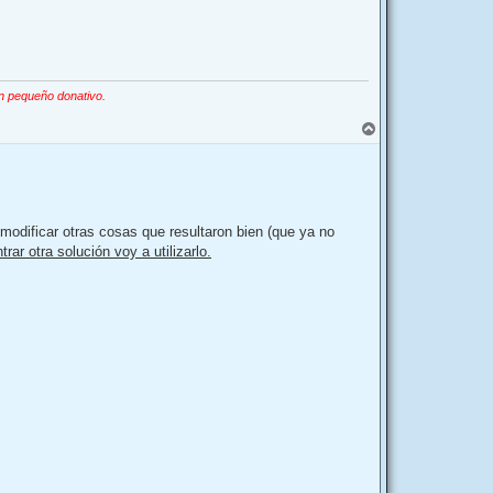
n pequeño donativo.
A
r
r
i
b
a
modificar otras cosas que resultaron bien (que ya no
rar otra solución voy a utilizarlo.