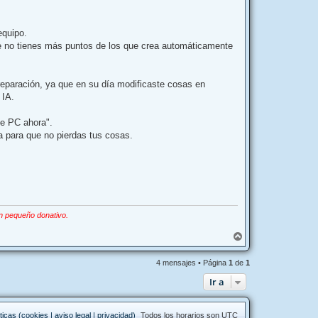
equipo.
ue no tienes más puntos de los que crea automáticamente
 reparación, ya que en su día modificaste cosas en
 IA.
te PC ahora".
a para que no pierdas tus cosas.
n pequeño donativo.
A
r
r
4 mensajes • Página
1
de
1
i
b
Ir a
a
ticas (cookies | aviso legal | privacidad)
Todos los horarios son
UTC