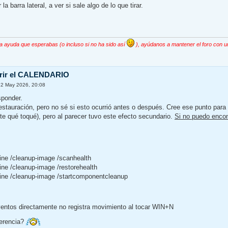
 barra lateral, a ver si sale algo de lo que tirar.
la ayuda que esperabas (o incluso si no ha sido así
), ayúdanos a mantener el foro con u
brir el CALENDARIO
12 May 2026, 20:08
sponder.
stauración, pero no sé si esto ocurrió antes o después. Cree ese punto para 
e qué toqué), pero al parecer tuvo este efecto secundario.
Si no puedo encont
ine /cleanup-image /scanhealth
ine /cleanup-image /restorehealth
line /cleanup-image /startcomponentcleanup
ventos directamente no registra movimiento al tocar WIN+N
gerencia?