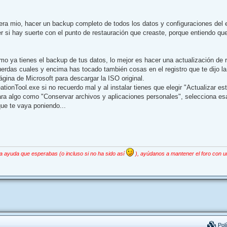
uera mio, hacer un backup completo de todos los datos y configuraciones del 
r si hay suerte con el punto de restauración que creaste, porque entiendo q
mo ya tienes el backup de tus datos, lo mejor es hacer una actualización de
erdas cuales y encima has tocado también cosas en el registro que te dijo la
página de Microsoft para descargar la ISO original.
tionTool.exe si no recuerdo mal y al instalar tienes que elegir "Actualizar es
ra algo como "Conservar archivos y aplicaciones personales", selecciona es
que te vaya poniendo...
la ayuda que esperabas (o incluso si no ha sido así
), ayúdanos a mantener el foro con u
Polí