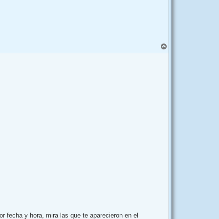
A
r
r
i
b
a
or fecha y hora, mira las que te aparecieron en el