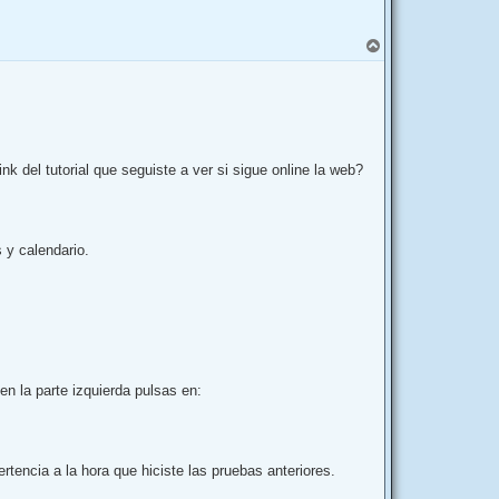
A
r
r
i
b
a
nk del tutorial que seguiste a ver si sigue online la web?
 y calendario.
en la parte izquierda pulsas en:
rtencia a la hora que hiciste las pruebas anteriores.