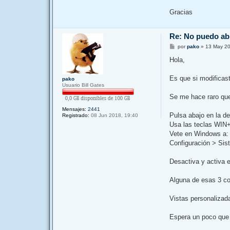
Gracias
Re: No puedo a
M
por
pako
»
13 May 20
e
n
Hola,
s
a
j
Es que si modificast
pako
e
Usuario Bill Gates
Se me hace raro que 
Mensajes:
2441
Pulsa abajo en la de
Registrado:
08 Jun 2018, 19:40
Usa las teclas WIN+
Vete en Windows a:
Configuración > Sis
Desactiva y activa el
Alguna de esas 3 cos
Vistas personalizad
Espera un poco que m