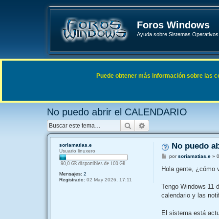
Foros Windows
Ayuda sobre Sistemas Operativos 
Enlaces rápidos
FAQ
Puede obtener más información sobre las cook
Índice general
Sistemas Operativos Microsoft
Windows 
No puedo abrir el CALENDARIO
Buscar
Búsqueda avanzada
No puedo a
soriamatias.e
Usuario linuxero
M
por
soriamatias.e
»
e
n
Hola gente, ¿cómo 
s
Mensajes:
2
a
Registrado:
02 May 2026, 17:11
j
Tengo Windows 11 de
e
calendario y las noti
El sistema está act