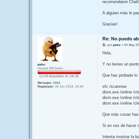
recomendaron ChatGP
A alguien más le pa
Gracias!
Re: No puedo a
M
por
pako
»
04 May 20
e
n
Hola,
s
a
j
Y no tienes un punt
pako
e
Usuario Bill Gates
Que has probado lo t
Mensajes:
2441
sfc /scannow
Registrado:
08 Jun 2018, 19:40
dism.exe /online /c
dism.exe /online /cl
dism.exe /online /c
Que más cosas has
Si en vez de hacer 
Intenta mostrar la b