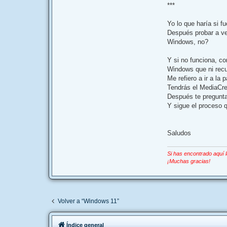
***
Yo lo que haría si f
Después probar a ve
Windows, no?
Y si no funciona, co
Windows que ni recu
Me refiero a ir a la 
Tendrás el MediaCrea
Después te pregunta
Y sigue el proceso 
Saludos
Si has encontrado aquí 
¡Muchas gracias!
Volver a “Windows 11”
Índice general