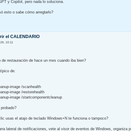
T y Copilot, pero nada lo soluciona.
só esto o sabe cómo arreglarlo?
brir el CALENDARIO
26, 10:11
o de restauración de hace un mes cuando iba bien?
ípico de:
leanup-image /scanhealth
eanup-image /restorehealth
leanup-image /startcomponentcleanup
 probado?
clic usas el atajo de teclado Windows+N te funciona o tampoco?
arra lateral de notificaciones, vete al visor de eventos de Windows, organiza p