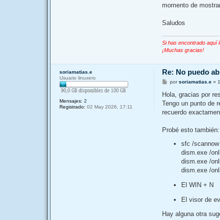
momento de mostrar la
Saludos
Si has encontrado aquí 
¡Muchas gracias!
Re: No puedo a
soriamatias.e
Usuario linuxero
M
por
soriamatias.e
»
e
n
Hola, gracias por re
s
Mensajes:
2
Tengo un punto de re
a
Registrado:
02 May 2026, 17:11
j
recuerdo exactament
e
Probé esto también:
sfc /scannow
dism.exe /onl
dism.exe /onl
dism.exe /on
El WIN + N
El visor de e
Hay alguna otra su