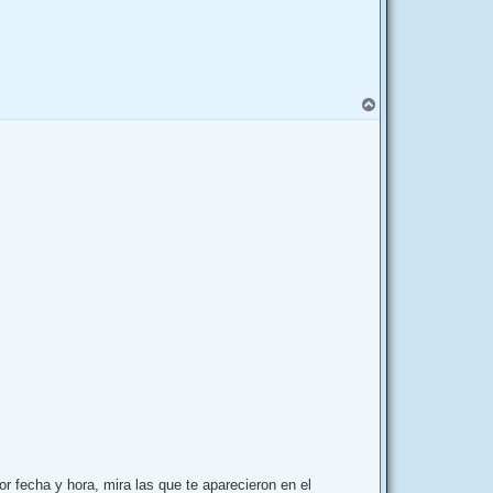
A
r
r
i
b
a
or fecha y hora, mira las que te aparecieron en el