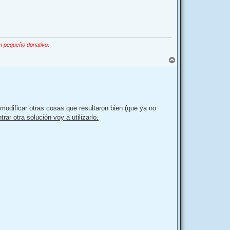
n pequeño donativo.
A
r
r
i
b
a
modificar otras cosas que resultaron bien (que ya no
rar otra solución voy a utilizarlo.