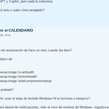
T y Copilot, pero nada lo soluciona.
só esto o sabe cómo arreglarlo?
brir el CALENDARIO
26, 10:11
o de restauración de hace un mes cuando iba bien?
ípico de:
leanup-image /scanhealth
eanup-image /restorehealth
leanup-image /startcomponentcleanup
 probado?
clic usas el atajo de teclado Windows+N te funciona o tampoco?
arra lateral de notificaciones, vete al visor de eventos de Windows, organiza p