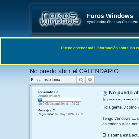
Foros Windows
Ayuda sobre Sistemas Operativos 
Enlaces rápidos
FAQ
Puede obtener más información sobre las cook
Índice general
Sistemas Operativos Microsoft
Windows 
No puedo abrir el CALENDARIO
Buscar
Búsqueda avanzada
No puedo a
soriamatias.e
Usuario linuxero
M
por
soriamatias.e
»
e
n
Hola gente, ¿cómo 
s
Mensajes:
2
a
Registrado:
02 May 2026, 17:11
j
Tengo Windows 11 de
e
calendario y las noti
El sistema está act