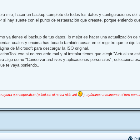
uera mio, hacer un backup completo de todos los datos y configuraciones del 
r si hay suerte con el punto de restauración que creaste, porque entiendo q
mo ya tienes el backup de tus datos, lo mejor es hacer una actualización de
erdas cuales y encima has tocado también cosas en el registro que te dijo la
página de Microsoft para descargar la ISO original.
tionTool.exe si no recuerdo mal y al instalar tienes que elegir "Actualizar es
ra algo como "Conservar archivos y aplicaciones personales", selecciona es
que te vaya poniendo...
la ayuda que esperabas (o incluso si no ha sido así
), ayúdanos a mantener el foro con u
Polí