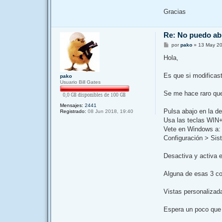
Gracias
Re: No puedo a
M
por
pako
»
13 May 20
e
n
Hola,
s
a
j
Es que si modificast
pako
e
Usuario Bill Gates
Se me hace raro que 
Mensajes:
2441
Pulsa abajo en la de
Registrado:
08 Jun 2018, 19:40
Usa las teclas WIN+
Vete en Windows a:
Configuración > Sis
Desactiva y activa el
Alguna de esas 3 cos
Vistas personalizad
Espera un poco que m