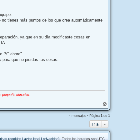
equipo.
ue no tienes más puntos de los que crea automáticamente
 reparación, ya que en su día modificaste cosas en
 IA.
te PC ahora".
a para que no pierdas tus cosas.
n pequeño donativo.
A
r
r
4 mensajes • Página
1
de
1
i
b
Ir a
a
ticas (cookies | aviso legal | privacidad)
Todos los horarios son
UTC