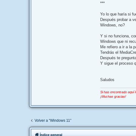
***
Yo lo que haría si f
Después probar a ve
Windows, no?
Y si no funciona, co
Windows que ni recu
Me refiero a ir a la 
Tendrás el MediaCrea
Después te pregunta
Y sigue el proceso 
Saludos
Si has encontrado aquí 
¡Muchas gracias!
Volver a “Windows 11”
Índice general