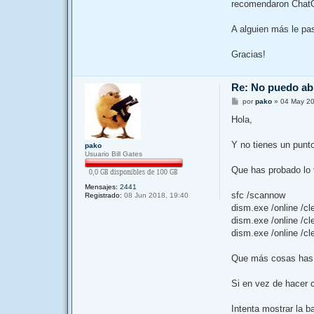
recomendaron ChatGP
A alguien más le pa
Gracias!
Re: No puedo a
M
por
pako
»
04 May 20
e
n
Hola,
s
a
j
Y no tienes un punt
pako
e
Usuario Bill Gates
Que has probado lo t
Mensajes:
2441
sfc /scannow
Registrado:
08 Jun 2018, 19:40
dism.exe /online /c
dism.exe /online /cl
dism.exe /online /c
Que más cosas has
Si en vez de hacer 
Intenta mostrar la b