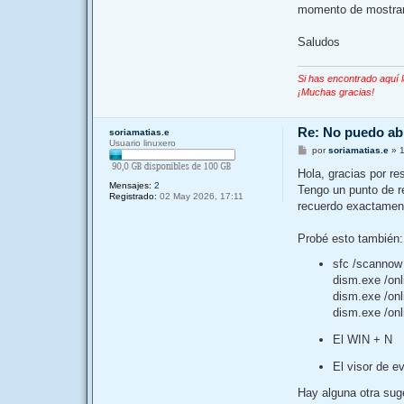
momento de mostrar la
Saludos
Si has encontrado aquí 
¡Muchas gracias!
Re: No puedo a
soriamatias.e
Usuario linuxero
M
por
soriamatias.e
»
e
n
Hola, gracias por re
s
Mensajes:
2
Tengo un punto de re
a
Registrado:
02 May 2026, 17:11
j
recuerdo exactament
e
Probé esto también:
sfc /scannow
dism.exe /onl
dism.exe /onl
dism.exe /on
El WIN + N
El visor de e
Hay alguna otra su