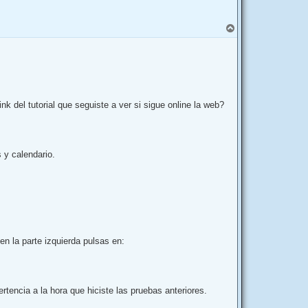
A
r
r
i
b
a
nk del tutorial que seguiste a ver si sigue online la web?
 y calendario.
en la parte izquierda pulsas en:
rtencia a la hora que hiciste las pruebas anteriores.