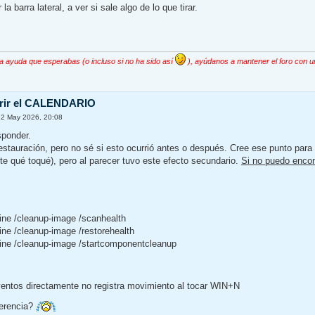
 barra lateral, a ver si sale algo de lo que tirar.
la ayuda que esperabas (o incluso si no ha sido así
), ayúdanos a mantener el foro con u
brir el CALENDARIO
12 May 2026, 20:08
sponder.
stauración, pero no sé si esto ocurrió antes o después. Cree ese punto para 
e qué toqué), pero al parecer tuvo este efecto secundario.
Si no puedo encont
ine /cleanup-image /scanhealth
ine /cleanup-image /restorehealth
line /cleanup-image /startcomponentcleanup
ventos directamente no registra movimiento al tocar WIN+N
gerencia?