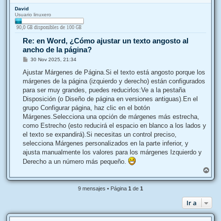
r
David
r
Usuario linuxero
i
b
a
Re: en Word, ¿Cómo ajustar un texto angosto al
ancho de la página?
M
30 Nov 2025, 21:34
e
n
Ajustar Márgenes de Página.Si el texto está angosto porque los
s
márgenes de la página (izquierdo y derecho) están configurados
a
j
para ser muy grandes, puedes reducirlos:Ve a la pestaña
e
Disposición (o Diseño de página en versiones antiguas).En el
grupo Configurar página, haz clic en el botón
Márgenes.Selecciona una opción de márgenes más estrecha,
como Estrecho (esto reducirá el espacio en blanco a los lados y
el texto se expandirá).Si necesitas un control preciso,
selecciona Márgenes personalizados en la parte inferior, y
ajusta manualmente los valores para los márgenes Izquierdo y
Derecho a un número más pequeño.
A
r
r
9 mensajes • Página
1
de
1
i
b
Ir a
a