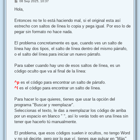
M
08 Sep 2025, 10:37
e
n
Hola,
s
a
j
Entonces no te lo está haciendo mal, si el original esta así
e
estrecho con saltos de línea lo copia y pega igual. Por eso lo de
pegar sin formato no hace nada.
El problema concretamente es que, cuando ves un salto de
línea hay dos tipos, el salto de línea dentro del mismo párrafo,
o el salto del línea para iniciar un nuevo párrafo.
Para saber cuando hay uno de esos saltos de línea, es un
código oculto que va al final de la línea:
^p
es el código para encontrar un salto de párrafo.
^l
es el código para encontrar un salto de línea.
Para hacer lo que quieres, tienes que usar la opción del
programa "Buscar y reemplazar".
Seleccionas el texto, le das a reemplazar los código de arriba
por un espacio en blanco " ", así lo verás todo en una línea sin
tener que hacerlo tú manualmente.
El problema, que esos códigos suelen ir ocultos, no tengo Word
y no sé decirte, pero por lo que ví, tienes que pulsar en "Más"