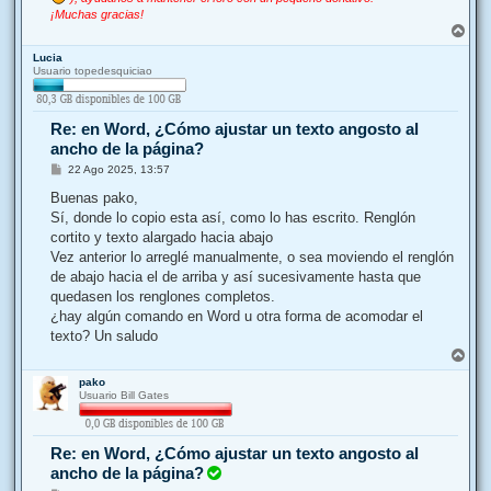
¡Muchas gracias!
A
r
Lucia
r
Usuario topedesquiciao
i
b
a
Re: en Word, ¿Cómo ajustar un texto angosto al
ancho de la página?
M
22 Ago 2025, 13:57
e
n
Buenas pako,
s
Sí, donde lo copio esta así, como lo has escrito. Renglón
a
j
cortito y texto alargado hacia abajo
e
Vez anterior lo arreglé manualmente, o sea moviendo el renglón
de abajo hacia el de arriba y así sucesivamente hasta que
quedasen los renglones completos.
¿hay algún comando en Word u otra forma de acomodar el
texto? Un saludo
A
r
pako
r
Usuario Bill Gates
i
b
a
Re: en Word, ¿Cómo ajustar un texto angosto al
ancho de la página?