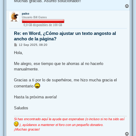
Muchas gracias. Asunto solucionado!!
A
r
pako
r
Usuario Bill Gates
i
b
a
Re: en Word, ¿Cómo ajustar un texto angosto al
ancho de la página?
M
12 Sep 2025, 08:20
e
n
Hola,
s
a
j
Me alegro, ese tiempo que te ahorras al no hacerlo
e
manualmente.
Gracias a ti por lo de superhéroe, me hizo mucha gracia el
comentario
Hasta la próxima avería!
Saludos
Si has encontrado aquí la ayuda que esperabas (o incluso si no ha sido así
), ayúdanos a mantener el foro con un pequeño donativo.
¡Muchas gracias!
A