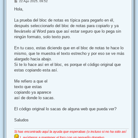
M
22 Ago 2025, 09:52
e
n
Hola,
s
a
j
La prueba del bloc de notas es típica para pegarlo en él,
e
después seleccionarlo del bloc de notas para copiarlo y ya
llevárselo al Word para que así estar seguro que lo pega sin
ningún formato, solo texto puro.
En tu caso, estas diciendo que en el bloc de notas te hace lo
mismo, que te muestra el texto estrecho y por eso se ve más
alargado hacia abajo.
Si te lo hace así en el bloc, es porque el código original que
estas copiando esta así.
Me refiero a que el
texto que estas
copiando ya aparece
así de donde lo sacas.
El código original lo sacas de alguna web que pueda ver?
Saludos
Si has encontrado aquí la ayuda que esperabas (o incluso si no ha sido así
), ayúdanos a mantener el foro con un pequeño donativo.