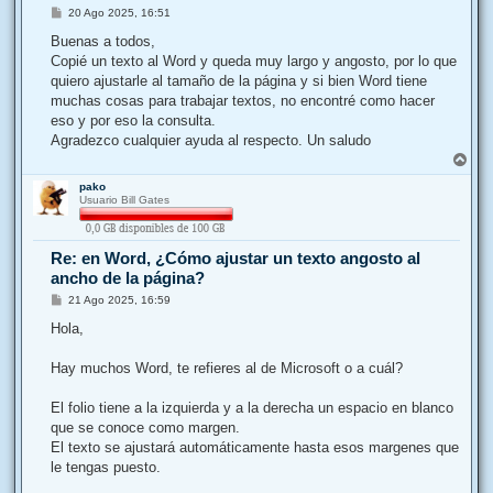
c
M
20 Ago 2025, 16:51
i
e
n
Buenas a todos,
o
s
Copié un texto al Word y queda muy largo y angosto, por lo que
a
n
j
quiero ajustarle al tamaño de la página y si bien Word tiene
e
a
muchas cosas para trabajar textos, no encontré como hacer
eso y por eso la consulta.
d
Agradezco cualquier ayuda al respecto. Un saludo
o
A
r
pako
r
Usuario Bill Gates
i
b
a
Re: en Word, ¿Cómo ajustar un texto angosto al
ancho de la página?
M
21 Ago 2025, 16:59
e
n
Hola,
s
a
j
Hay muchos Word, te refieres al de Microsoft o a cuál?
e
El folio tiene a la izquierda y a la derecha un espacio en blanco
que se conoce como margen.
El texto se ajustará automáticamente hasta esos margenes que
le tengas puesto.