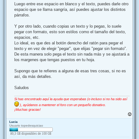
Luego entre ese espacio en blanco y el texto, puedes darle otro
espacio que se llama sangría, así puedes ajustar los distintos
párrafos.
Y por otro lado, cuando copias un texto y lo pegas, lo suele
pegar con formato, esto son estilos como el tamaño del texto,
espacios, etc.
Lo ideal, es que des al botón derecho del ratón para pegar el
texto y en vez de elegir "pegar", que elijas "pegar sin formato".
De esta manera solo pega el texto sin nada más y se ajustará a
los margenes que tengas puestos en tu hoja.
Supongo que te refieres a alguna de esas tres cosas, si no es
así, da más detalles.
Saludos
Si has encontrado aquí la ayuda que esperabas (o incluso si no ha sido así
), ayúdanos a mantener el foro con un pequeño donativo.
¡Muchas gracias!
A
r
Lucia
r
Usuario topedesquiciao
i
b
a