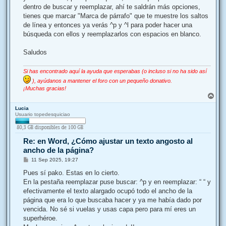
dentro de buscar y reemplazar, ahí te saldrán más opciones,
tienes que marcar "Marca de párrafo" que te muestre los saltos
de línea y entonces ya verás ^p y ^l para poder hacer una
búsqueda con ellos y reemplazarlos con espacios en blanco.
Saludos
Si has encontrado aquí la ayuda que esperabas (o incluso si no ha sido así
), ayúdanos a mantener el foro con un pequeño donativo.
¡Muchas gracias!
A
r
Lucia
r
Usuario topedesquiciao
i
b
a
Re: en Word, ¿Cómo ajustar un texto angosto al
ancho de la página?
M
11 Sep 2025, 19:27
e
n
Pues sí pako. Estas en lo cierto.
s
En la pestaña reemplazar puse buscar: ^p y en reemplazar: “ “ y
a
j
efectivamente el texto alargado ocupó todo el ancho de la
e
página que era lo que buscaba hacer y ya me había dado por
vencida. No sé si vuelas y usas capa pero para mí eres un
superhéroe.