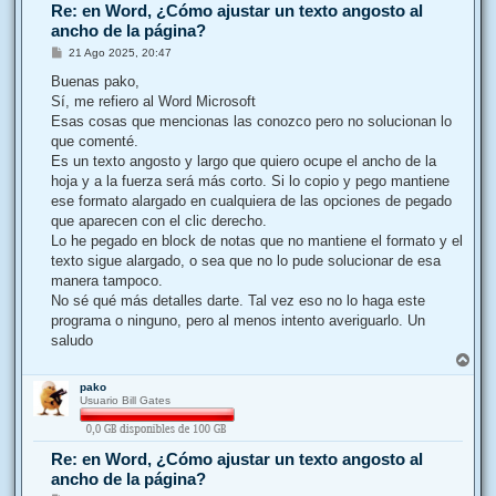
Re: en Word, ¿Cómo ajustar un texto angosto al
ancho de la página?
M
21 Ago 2025, 20:47
e
n
Buenas pako,
s
Sí, me refiero al Word Microsoft
a
j
Esas cosas que mencionas las conozco pero no solucionan lo
e
que comenté.
Es un texto angosto y largo que quiero ocupe el ancho de la
hoja y a la fuerza será más corto. Si lo copio y pego mantiene
ese formato alargado en cualquiera de las opciones de pegado
que aparecen con el clic derecho.
Lo he pegado en block de notas que no mantiene el formato y el
texto sigue alargado, o sea que no lo pude solucionar de esa
manera tampoco.
No sé qué más detalles darte. Tal vez eso no lo haga este
programa o ninguno, pero al menos intento averiguarlo. Un
saludo
A
r
pako
r
Usuario Bill Gates
i
b
a
Re: en Word, ¿Cómo ajustar un texto angosto al
ancho de la página?