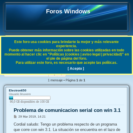
Foros Windows
Este foro usa cookies para brindarte la mejor y más relevante
FAQ
experiencia.
Puede obtener más información sobre las cookies utilizadas en todo
B
Índice general
Sistemas Operativos Microsoft
Windows 3.1 / NT 4
momento al hacer clic en "Políticas (cookies | aviso legal | privacidad)" en
el pie de página del foro.
u
Para utilizar este foro, es necesario que acepte las políticas.
Problema de comunicacion serial con win 3.1
s
[ Acepto ]
Buscar
Búsqueda avanzada
c
a
1 mensaje • Página
1
de
1
r
Electron650
Usuario linuxero
Problema de comunicacion serial con win 3.1
M
29 Mar 2019, 14:21
e
n
Cordial saludo: Tengo un problema respecto de un programa
s
que corre con win 3.1. La situación se encuentra en el lazo de
a