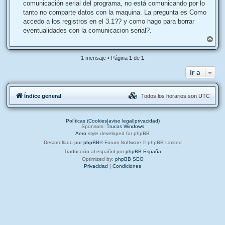
j
comunicación serial del programa, no está comunicando por lo
e
tanto no comparte datos con la maquina. La pregunta es Como
accedo a los registros en el 3.1?? y como hago para borrar
eventualidades con la comunicacion serial?.
A
r
r
1 mensaje • Página
1
de
1
i
b
Ir a
a
Índice general
Todos los horarios son
UTC
Políticas (Cookies|aviso legal|privacidad)
Sponsors:
Trucos Windows
Aero
style developed for phpBB
Desarrollado por
phpBB
® Forum Software © phpBB Limited
Traducción al español por
phpBB España
Optimized by:
phpBB SEO
Privacidad
|
Condiciones