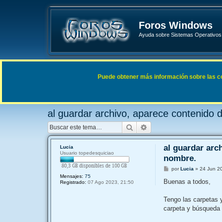
Foros Windows
Ayuda sobre Sistemas Operativos 
Enlaces rápidos
FAQ
Puede obtener más información sobre las cook
Índice general
Sistemas Operativos Microsoft
Windows
al guardar archivo, aparece contenido
Buscar
Búsqueda avanzada
al guardar arc
Lucia
Usuario topedesquiciao
nombre.
M
por
Lucia
»
24 Jun 2
e
Mensajes:
75
n
Buenas a todos,
Registrado:
07 Ago 2023, 21:50
s
a
j
Tengo las carpetas 
e
carpeta y búsqueda 