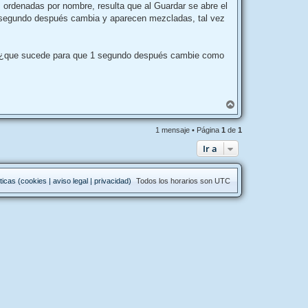
s ordenadas por nombre, resulta que al Guardar se abre el
1 segundo después cambia y aparecen mezcladas, tal vez
lo. ¿que sucede para que 1 segundo después cambie como
A
r
r
1 mensaje • Página
1
de
1
i
b
Ir a
a
ticas (cookies | aviso legal | privacidad)
Todos los horarios son
UTC