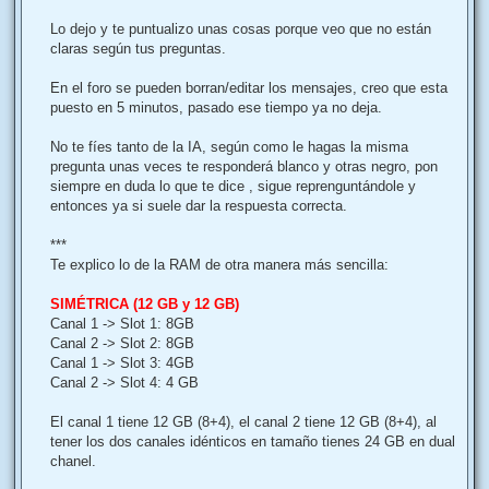
a
j
Lo dejo y te puntualizo unas cosas porque veo que no están
e
claras según tus preguntas.
En el foro se pueden borran/editar los mensajes, creo que esta
puesto en 5 minutos, pasado ese tiempo ya no deja.
No te fíes tanto de la IA, según como le hagas la misma
pregunta unas veces te responderá blanco y otras negro, pon
siempre en duda lo que te dice , sigue reprenguntándole y
entonces ya si suele dar la respuesta correcta.
***
Te explico lo de la RAM de otra manera más sencilla:
SIMÉTRICA (12 GB y 12 GB)
Canal 1 -> Slot 1: 8GB
Canal 2 -> Slot 2: 8GB
Canal 1 -> Slot 3: 4GB
Canal 2 -> Slot 4: 4 GB
El canal 1 tiene 12 GB (8+4), el canal 2 tiene 12 GB (8+4), al
tener los dos canales idénticos en tamaño tienes 24 GB en dual
chanel.