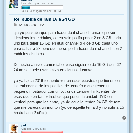
r
Usuario topedesquiciao
i
b
a
Re: subida de ram 16 a 24 GB
M
12 Jun 2026, 01:21
e
n
aja yo pensaba que para hacer dual channel tenían que ser
s
idénticos los módulos, o sea solo podía poner 2 de 8 GB cada
a
j
uno para tener 16 GB en dual channel o 4 de 8 GB cada uno
e
para saltar a 32 pero que no se podía hacer dual channel con 2
módulos distintos
De hecho a nivel comercial el paso siguiente de 16 GB son 32,
24 no se suele usar, salvo en algunos Lenovo
yo ya hacia 2019 recuerdo ver en esos puestos que tienen en
las cabeceras de los pasillos del carrefour que tienen un
pequeño mostrador con un pc, unos Lenovo thinkcentre, de
esos que son tan estrechos que ponen la unidad DVD en
vertical para que les entre, ya de aquella tenían 24 GB de ram
que me parecía un montón (yo de aquella tenía 8 y no subí a 16
hasta hace 2 años)
A
r
pako
r
Usuario Bill Gates
i