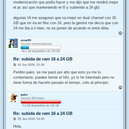
modernización que podía hacer y me dijo que me rendirá mejor
el pc así que manteniendo el i5 y subiendo a 24 gb)
algunas IA me aseguran que va mejor en dual channel con 16
GB que mr ira en flex con 24, pero la gemini me decía que con
24 me iba a ir bien, no se ponen de acuerdo ni entre ellas
A
r
anna99
r
Usuario topedesquiciao
i
b
a
Re: subida de ram 16 a 24 GB
M
02 Jun 2026, 21:36
e
n
Perdón pako, se me pasó por alto que esto ya me lo
s
contestaste, puedes borrar el hilo, yo lo he intentado pero no
a
j
tiene forma de hacerlo pasado el tiempo, solo al principio
e
A
r
pako
r
Usuario Bill Gates
i
b
a
Re: subida de ram 16 a 24 GB
M
05 Jun 2026, 10:35
e
n
Hola,
s