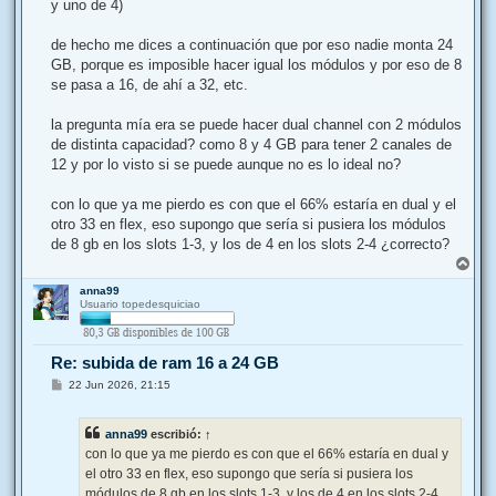
y uno de 4)
de hecho me dices a continuación que por eso nadie monta 24
GB, porque es imposible hacer igual los módulos y por eso de 8
se pasa a 16, de ahí a 32, etc.
la pregunta mía era se puede hacer dual channel con 2 módulos
de distinta capacidad? como 8 y 4 GB para tener 2 canales de
12 y por lo visto si se puede aunque no es lo ideal no?
con lo que ya me pierdo es con que el 66% estaría en dual y el
otro 33 en flex, eso supongo que sería si pusiera los módulos
de 8 gb en los slots 1-3, y los de 4 en los slots 2-4 ¿correcto?
A
r
anna99
r
Usuario topedesquiciao
i
b
a
Re: subida de ram 16 a 24 GB
M
22 Jun 2026, 21:15
e
n
s
anna99
escribió:
↑
a
j
con lo que ya me pierdo es con que el 66% estaría en dual y
e
el otro 33 en flex, eso supongo que sería si pusiera los
módulos de 8 gb en los slots 1-3, y los de 4 en los slots 2-4