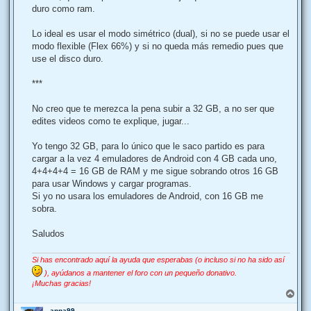
duro como ram.
Lo ideal es usar el modo simétrico (dual), si no se puede usar el
modo flexible (Flex 66%) y si no queda más remedio pues que
use el disco duro.
***
No creo que te merezca la pena subir a 32 GB, a no ser que
edites videos como te explique, jugar...
Yo tengo 32 GB, para lo único que le saco partido es para
cargar a la vez 4 emuladores de Android con 4 GB cada uno,
4+4+4+4 = 16 GB de RAM y me sigue sobrando otros 16 GB
para usar Windows y cargar programas.
Si yo no usara los emuladores de Android, con 16 GB me
sobra.
Saludos
Si has encontrado aquí la ayuda que esperabas (o incluso si no ha sido así
), ayúdanos a mantener el foro con un pequeño donativo.
¡Muchas gracias!
A
r
anna99