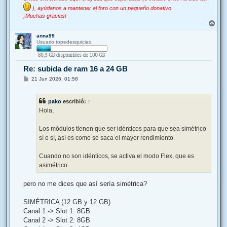
), ayúdanos a mantener el foro con un pequeño donativo.
¡Muchas gracias!
A
r
anna99
r
Usuario topedesquiciao
i
b
a
Re: subida de ram 16 a 24 GB
M
21 Jun 2026, 01:58
e
n
s
pako
escribió:
↑
a
j
Hola,
e
Los módulos tienen que ser idénticos para que sea simétrico
sí o sí, así es como se saca el mayor rendimiento.
Cuando no son idénticos, se activa el modo Flex, que es
asimétrico.
pero no me dices que así sería simétrica?
SIMÉTRICA (12 GB y 12 GB)
Canal 1 -> Slot 1: 8GB
Canal 2 -> Slot 2: 8GB