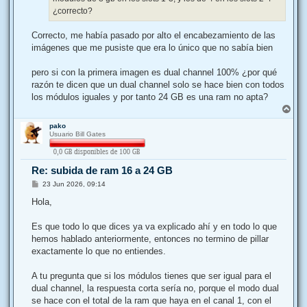
¿correcto?
Correcto, me había pasado por alto el encabezamiento de las
imágenes que me pusiste que era lo único que no sabía bien
pero si con la primera imagen es dual channel 100% ¿por qué
razón te dicen que un dual channel solo se hace bien con todos
los módulos iguales y por tanto 24 GB es una ram no apta?
A
r
pako
r
Usuario Bill Gates
i
b
a
Re: subida de ram 16 a 24 GB
M
23 Jun 2026, 09:14
e
n
Hola,
s
a
j
Es que todo lo que dices ya va explicado ahí y en todo lo que
e
hemos hablado anteriormente, entonces no termino de pillar
exactamente lo que no entiendes.
A tu pregunta que si los módulos tienes que ser igual para el
dual channel, la respuesta corta sería no, porque el modo dual
se hace con el total de la ram que haya en el canal 1, con el