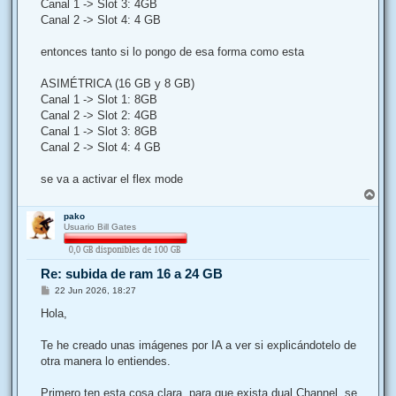
Canal 1 -> Slot 3: 4GB
Canal 2 -> Slot 4: 4 GB
entonces tanto si lo pongo de esa forma como esta
ASIMÉTRICA (16 GB y 8 GB)
Canal 1 -> Slot 1: 8GB
Canal 2 -> Slot 2: 4GB
Canal 1 -> Slot 3: 8GB
Canal 2 -> Slot 4: 4 GB
se va a activar el flex mode
A
r
pako
r
Usuario Bill Gates
i
b
a
Re: subida de ram 16 a 24 GB
M
22 Jun 2026, 18:27
e
n
Hola,
s
a
j
Te he creado unas imágenes por IA a ver si explicándotelo de
e
otra manera lo entiendes.
Primero ten esta cosa clara, para que exista dual Channel, se