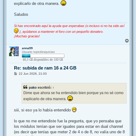
explicarlo de otra manera.
Saludos
Si has encontrado aquí la ayuda que esperabas (o incluso si no ha sido así
), ayúdanos a mantener el foro con un pequeño donativo.
¡Muchas gracias!
A
r
anna99
r
Usuario topedesquiciao
i
b
a
Re: subida de ram 16 a 24 GB
M
22 Jun 2026, 21:03
e
n
s
pako
escribió:
↑
a
j
Dime que ahora se ha entendido bien porque ya no sé como
e
explicarlo de otra manera.
siii, si eso ya lo había entendido
lo que no me entendiste fue la pregunta, que yo pensaba que
los módulos tenían que ser iguales para estar en dual channel
(es decir que tenías que meter 2 de 4 o de 8, no valía uno de 8