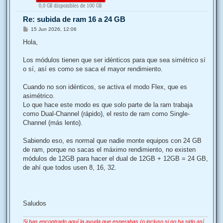
b
a
Re: subida de ram 16 a 24 GB
M
15 Jun 2026, 12:06
e
n
Hola,
s
a
j
Los módulos tienen que ser idénticos para que sea simétrico sí
e
o sí, así es como se saca el mayor rendimiento.
Cuando no son idénticos, se activa el modo Flex, que es
asimétrico.
Lo que hace este modo es que solo parte de la ram trabaja
como Dual-Channel (rápido), el resto de ram como Single-
Channel (más lento).
Sabiendo eso, es normal que nadie monte equipos con 24 GB
de ram, porque no sacas el máximo rendimiento, no existen
módulos de 12GB para hacer el dual de 12GB + 12GB = 24 GB,
de ahí que todos usen 8, 16, 32.
Saludos
Si has encontrado aquí la ayuda que esperabas (o incluso si no ha sido así