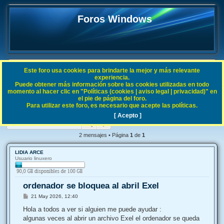
Foros Windows
Este foro usa cookies para brindarte la mejor y más relevante
FAQ
experiencia.
Puede obtener más información sobre las cookies utilizadas en todo
B
Índice general
General
Informática
momento al hacer clic en "Políticas (cookies | aviso legal | privacidad)" en
el pie de página del foro.
u
Para utilizar este foro, es necesario que acepte las políticas.
ordenador se bloquea al abril Exel
s
[ Acepto ]
Buscar
Búsqueda avanzada
c
a
2 mensajes • Página
1
de
1
r
LIDIA ARCE
Usuario linuxero
ordenador se bloquea al abril Exel
M
21 May 2026, 12:40
e
n
Hola a todos a ver si alguien me puede ayudar :
s
algunas veces al abrir un archivo Exel el ordenador se queda
a