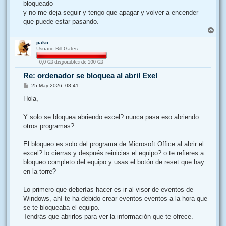
j
bloqueado
e
y no me deja seguir y tengo que apagar y volver a encender
que puede estar pasando.
A
r
pako
r
Usuario Bill Gates
i
b
a
Re: ordenador se bloquea al abril Exel
M
25 May 2026, 08:41
e
n
Hola,
s
a
j
Y solo se bloquea abriendo excel? nunca pasa eso abriendo
e
otros programas?
El bloqueo es solo del programa de Microsoft Office al abrir el
excel? lo cierras y después reinicias el equipo? o te refieres a
bloqueo completo del equipo y usas el botón de reset que hay
en la torre?
Lo primero que deberías hacer es ir al visor de eventos de
Windows, ahí te ha debido crear eventos eventos a la hora que
se te bloqueaba el equipo.
Tendrás que abrirlos para ver la información que te ofrece.