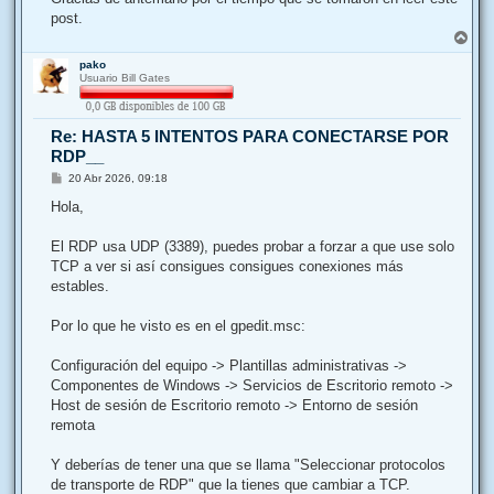
post.
A
r
pako
r
Usuario Bill Gates
i
b
a
Re: HASTA 5 INTENTOS PARA CONECTARSE POR
RDP__
M
20 Abr 2026, 09:18
e
n
Hola,
s
a
j
El RDP usa UDP (3389), puedes probar a forzar a que use solo
e
TCP a ver si así consigues consigues conexiones más
estables.
Por lo que he visto es en el gpedit.msc:
Configuración del equipo -> Plantillas administrativas ->
Componentes de Windows -> Servicios de Escritorio remoto ->
Host de sesión de Escritorio remoto -> Entorno de sesión
remota
Y deberías de tener una que se llama "Seleccionar protocolos
de transporte de RDP" que la tienes que cambiar a TCP.