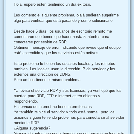
n
Hola, espero estén tendiendo un día exitoso.
s
a
j
Les comento el siguiente problema, ojalá pudieran sugerirme
e
algo para verificar que está pasando y como solucionarlo.
Desde hace 5 días, los usuarios de escritorio remoto me
comentaron que tienen que hacer hasta 5 intentos para
conectarse por sesión de RDP.
Obtienen mensaje de error indicando que revise que el equipo
esté encendido y que los servicios estén activos.
Este problema lo tienen los usuarios locales y los remotos
tambien. Los locales usan la dirección IP de servidor y los
externos una dirección de DDNS.
Pero ambos tienen el mismo problema.
Ya revisé el servicio RDP y sus licencias, ya verifiqué que los
puertos para RDP, FTP e internet estén abiertos y
respondiendo.
El servicio de internet no tiene intermitencias.
Ya también reinicé el servidor y todo está normal, pero los
usuarios siguen teniendo problemas para conectarse al servidor
mediante RDP.
¿Alguna sugerencia?
Gracias de antemano por el tiempo que se tomaron en leer este