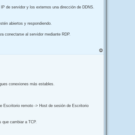
n IP de servidor y los externos una dirección de DDNS.
estén abiertos y respondiendo.
ara conectarse al servidor mediante RDP.
A
r
r
i
b
a
igues conexiones más estables.
 Escritorio remoto -> Host de sesión de Escritorio
es que cambiar a TCP.