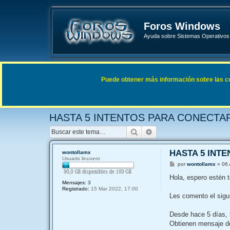
Foros Windows
Ayuda sobre Sistemas Operativos 
Enlaces rápidos
FAQ
Puede obtener más información sobre las cook
Índice general
Sistemas Operativos Microsoft
Windows 
HASTA 5 INTENTOS PARA CONECTA
Buscar
Búsqueda avanzada
HASTA 5 INT
wontollamx
Usuario linuxero
M
por
wontollamx
»
06 
e
n
Hola, espero estén t
s
Mensajes:
3
a
Registrado:
15 Mar 2022, 17:00
j
Les comento el sigui
e
Desde hace 5 días, 
Obtienen mensaje de 