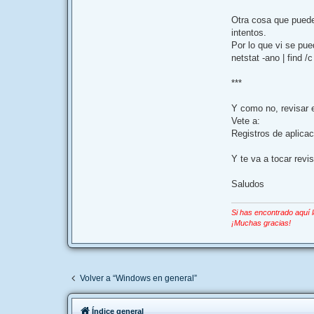
Otra cosa que puede
intentos.
Por lo que vi se pu
netstat -ano | find
***
Y como no, revisar e
Vete a:
Registros de aplica
Y te va a tocar revi
Saludos
Si has encontrado aquí 
¡Muchas gracias!
Volver a “Windows en general”
Índice general