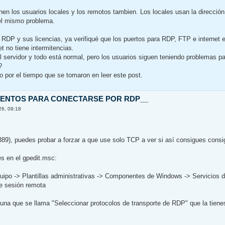
nen los usuarios locales y los remotos tambien. Los locales usan la direcció
el mismo problema.
o RDP y sus licencias, ya verifiqué que los puertos para RDP, FTP e internet 
et no tiene intermitencias.
l servidor y todo está normal, pero los usuarios siguen teniendo problemas p
?
 por el tiempo que se tomaron en leer este post.
NTENTOS PARA CONECTARSE POR RDP__
26, 09:18
9), puedes probar a forzar a que use solo TCP a ver si así consigues cons
es en el gpedit.msc:
uipo -> Plantillas administrativas -> Componentes de Windows -> Servicios de
e sesión remota
 una que se llama "Seleccionar protocolos de transporte de RDP" que la tien