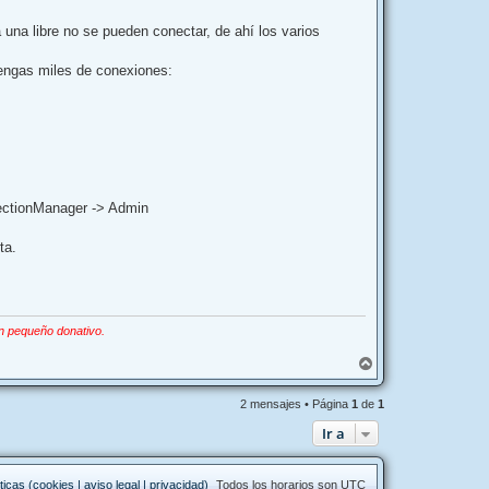
na libre no se pueden conectar, de ahí los varios
engas miles de conexiones:
nectionManager -> Admin
ta.
n pequeño donativo.
A
r
r
2 mensajes • Página
1
de
1
i
b
Ir a
a
ticas (cookies | aviso legal | privacidad)
Todos los horarios son
UTC