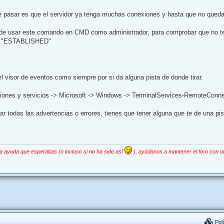
 pasar es que el servidor ya tenga muchas conexiones y hasta que no queda u
ede usar este comando en CMD como administrador, para comprobar que no t
 /c "ESTABLISHED"
l visor de eventos como siempre por si da alguna pista de donde tirar.
ciones y servicios -> Microsoft -> Windows -> TerminalServices-RemoteCon
sar todas las advertencias o errores, tienes que tener alguna que te de una pis
la ayuda que esperabas (o incluso si no ha sido así
), ayúdanos a mantener el foro con u
Polí