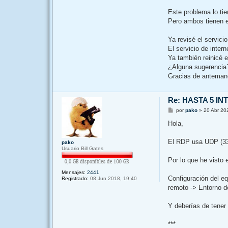
Este problema lo tie
Pero ambos tienen 
Ya revisé el servici
El servicio de intern
Ya también reinicé e
¿Alguna sugerencia
Gracias de antemano
Re: HASTA 5 I
M
por
pako
»
20 Abr 20
e
n
Hola,
s
a
j
El RDP usa UDP (338
pako
e
Usuario Bill Gates
Por lo que he visto 
Mensajes:
2441
Configuración del eq
Registrado:
08 Jun 2018, 19:40
remoto -> Entorno d
Y deberías de tener
***