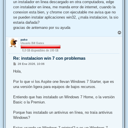
j
un instalador en linea descargado en otra computadora, edge
e
con instalador en iinea, me manda error de internet, cuando la
conexion esta bien, y chrome con ejecutable me avisa que no
se pueden instalar aplicaciones win32, ¿mala instalacion, la sio
estaria dañada?
gracias de antemano por su ayuda
A
r
pako
r
Usuario Bill Gates
i
b
a
Re: instalacion win 7 con problemas
M
28 Ene 2026, 10:06
e
n
Hola,
s
a
j
Por lo que vi los Aspite one llevan Windows 7 Starter, que es
e
una versión ligera para equipos de bajos recursos.
Entiendo que has instalado un Windows 7 Home, o la versión
Basic o la Premiun.
Porque has instalado un antivirus en línea, no traía antivirus
Windows?
Estas usando un Windows 7 original? o es un Windows 7