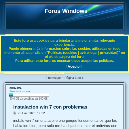
Foros Windows
Este foro usa cookies para brindarte la mejor y más relevante
FAQ
experiencia.
Puede obtener más información sobre las cookies utilizadas en todo
B
Índice general
Sistemas Operativos Microsoft
Windows 7
momento al hacer clic en "Políticas (cookies | aviso legal | privacidad)" en
el pie de página del foro.
u
Para utilizar este foro, es necesario que acepte las políticas.
instalacion win 7 con problemas
s
[ Acepto ]
Buscar
Búsqueda avanzada
c
a
2 mensajes • Página
1
de
1
r
lalot0401
Usuario linuxero
instalacion win 7 con problemas
M
23 Ene 2026, 19:22
e
n
instale win 7 en una aspire one porque lei comentarios que les
s
habia ido bien, pero solo me ha dejado instalar el antivirus con
a