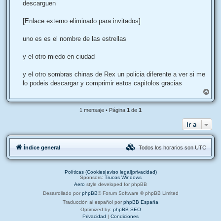
j
descarguen
e
[Enlace externo eliminado para invitados]
uno es es el nombre de las estrellas
y el otro miedo en ciudad
y el otro sombras chinas de Rex un policia diferente a ver si me
lo podeis descargar y comprimir estos capitolos gracias
A
r
r
1 mensaje • Página
1
de
1
i
b
Ir a
a
Índice general
Todos los horarios son
UTC
Políticas (Cookies|aviso legal|privacidad)
Sponsors:
Trucos Windows
Aero
style developed for phpBB
Desarrollado por
phpBB
® Forum Software © phpBB Limited
Traducción al español por
phpBB España
Optimized by:
phpBB SEO
Privacidad
|
Condiciones