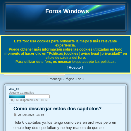
Foros Windows
Este foro usa cookies para brindarte la mejor y más relevante
FAQ
experiencia.
Puede obtener más información sobre las cookies utilizadas en todo
B
Índice general
General
Off Topic
momento al hacer clic en "Políticas (cookies | aviso legal | privacidad)" en
el pie de página del foro.
u
Para utilizar este foro, es necesario que acepte las políticas.
Como descargar estos dos capitolos?
s
[ Acepto ]
Buscar
Búsqueda avanzada
c
a
1 mensaje • Página
1
de
1
r
Win_10
Usuario apantallao
Como descargar estos dos capitolos?
M
26 Dic 2025, 14:45
e
n
Hola 6 capítulos ya los tengo como veis en archivos pero en
s
emule hay dos que faltan y no hay manera de que se
a