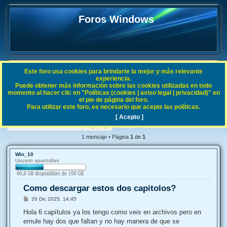
Foros Windows
Este foro usa cookies para brindarte la mejor y más relevante
FAQ
experiencia.
Puede obtener más información sobre las cookies utilizadas en todo
B
Índice general
General
Off Topic
momento al hacer clic en "Políticas (cookies | aviso legal | privacidad)" en
el pie de página del foro.
u
Para utilizar este foro, es necesario que acepte las políticas.
Como descargar estos dos capitolos?
s
[ Acepto ]
Buscar
Búsqueda avanzada
c
a
1 mensaje • Página
1
de
1
r
Win_10
Usuario apantallao
Como descargar estos dos capitolos?
M
26 Dic 2025, 14:45
e
n
Hola 6 capítulos ya los tengo como veis en archivos pero en
s
emule hay dos que faltan y no hay manera de que se
a