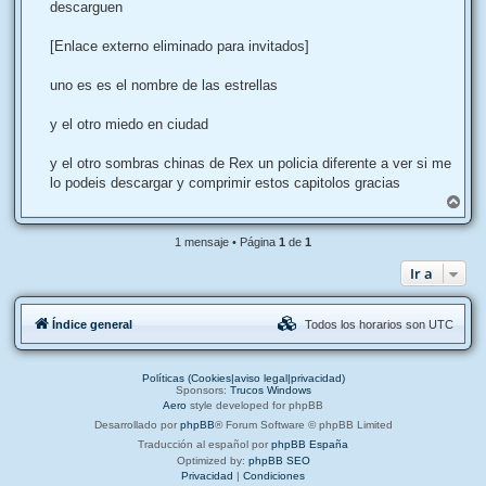
j
descarguen
e
[Enlace externo eliminado para invitados]
uno es es el nombre de las estrellas
y el otro miedo en ciudad
y el otro sombras chinas de Rex un policia diferente a ver si me
lo podeis descargar y comprimir estos capitolos gracias
A
r
r
1 mensaje • Página
1
de
1
i
b
Ir a
a
Índice general
Todos los horarios son
UTC
Políticas (Cookies|aviso legal|privacidad)
Sponsors:
Trucos Windows
Aero
style developed for phpBB
Desarrollado por
phpBB
® Forum Software © phpBB Limited
Traducción al español por
phpBB España
Optimized by:
phpBB SEO
Privacidad
|
Condiciones