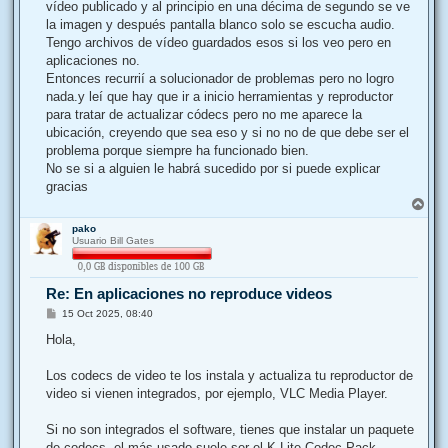
j
vídeo publicado y al principio en una décima de segundo se ve
e
la imagen y después pantalla blanco solo se escucha audio.
Tengo archivos de vídeo guardados esos si los veo pero en
aplicaciones no.
Entonces recurrií a solucionador de problemas pero no logro
nada.y leí que hay que ir a inicio herramientas y reproductor
para tratar de actualizar códecs pero no me aparece la
ubicación, creyendo que sea eso y si no no de que debe ser el
problema porque siempre ha funcionado bien.
No se si a alguien le habrá sucedido por si puede explicar
gracias
A
r
pako
r
Usuario Bill Gates
i
b
a
Re: En aplicaciones no reproduce videos
M
15 Oct 2025, 08:40
e
n
Hola,
s
a
j
Los codecs de video te los instala y actualiza tu reproductor de
e
video si vienen integrados, por ejemplo, VLC Media Player.
Si no son integrados el software, tienes que instalar un paquete
de codecs, el más usado suele ser el K-Lite Codec Pack.