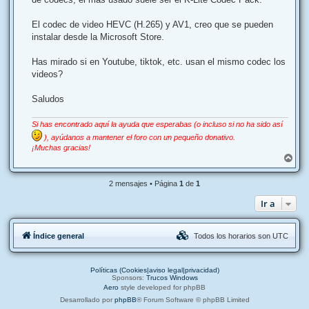
El codec de video HEVC (H.265) y AV1, creo que se pueden
instalar desde la Microsoft Store.
Has mirado si en Youtube, tiktok, etc. usan el mismo codec los
videos?
Saludos
Si has encontrado aquí la ayuda que esperabas (o incluso si no ha sido así
), ayúdanos a mantener el foro con un pequeño donativo.
¡Muchas gracias!
A
r
r
2 mensajes • Página
1
de
1
i
b
Ir a
a
Índice general
Todos los horarios son
UTC
Políticas (Cookies|aviso legal|privacidad)
Sponsors:
Trucos Windows
Aero
style developed for phpBB
Desarrollado por
phpBB
® Forum Software © phpBB Limited