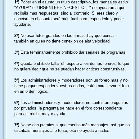
j
1º)
Poner en el asunto un titulo descriptivo, los mensajes estilo
e
"AYUDA" o "URGENTEEE NECESITO ..." no ayudaran a que
recibáis mas respuestas, sino al contrario. Si eres claro y
conciso en el asunto será más fácil para responderlo y poder
ayudarte.
2º)
No usar fotos grandes en las firmas, hay que pensar
también en quien no tiene conexión de alta velocidad.
3º)
Esta terminantemente prohibido dar seriales de programas.
4º)
Queda prohibido faltar el respeto a los demás foreros, lo que
no quiere decir que no se puedan hacer criticas constructivas.
5º)
Los administradores y moderadores son un forero mas y no
tiene porque responder vuestras dudas, están para llevar el foro
en un orden logico.
6º)
Los administradores y moderadores no contestan preguntas
por privados, la pregunta se hace en el foro correspondiente
para asi recibir mayor ayuda
7º)
No se dan premios al que escriba más mensajes, así que no
escribáis mensajes a lo tonto, eso no ayuda a nadie.