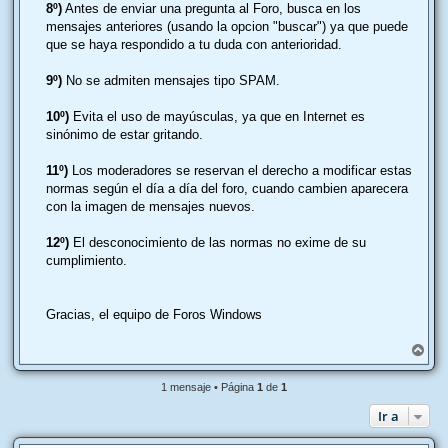
8º)
Antes de enviar una pregunta al Foro, busca en los
mensajes anteriores (usando la opcion "buscar") ya que puede
que se haya respondido a tu duda con anterioridad.
9º)
No se admiten mensajes tipo SPAM.
10º)
Evita el uso de mayúsculas, ya que en Internet es
sinónimo de estar gritando.
11º)
Los moderadores se reservan el derecho a modificar estas
normas según el día a día del foro, cuando cambien aparecera
con la imagen de mensajes nuevos.
12º)
El desconocimiento de las normas no exime de su
cumplimiento.
Gracias, el equipo de Foros Windows
A
r
r
1 mensaje • Página
1
de
1
i
b
Ir a
a