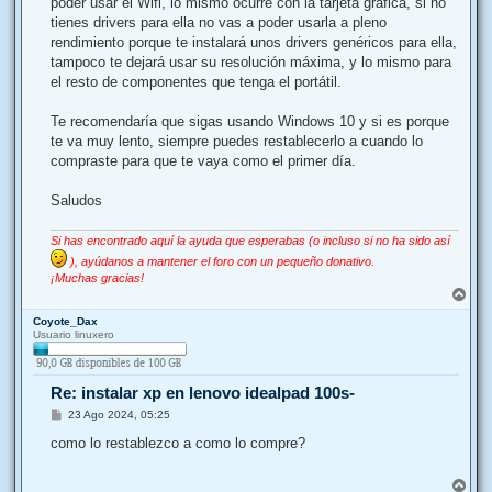
poder usar el Wifi, lo mismo ocurre con la tarjeta gráfica, si no
tienes drivers para ella no vas a poder usarla a pleno
rendimiento porque te instalará unos drivers genéricos para ella,
tampoco te dejará usar su resolución máxima, y lo mismo para
el resto de componentes que tenga el portátil.
Te recomendaría que sigas usando Windows 10 y si es porque
te va muy lento, siempre puedes restablecerlo a cuando lo
compraste para que te vaya como el primer día.
Saludos
Si has encontrado aquí la ayuda que esperabas (o incluso si no ha sido así
), ayúdanos a mantener el foro con un pequeño donativo.
¡Muchas gracias!
A
r
Coyote_Dax
r
Usuario linuxero
i
b
a
Re: instalar xp en lenovo idealpad 100s-
M
23 Ago 2024, 05:25
e
n
como lo restablezco a como lo compre?
s
a
j
A