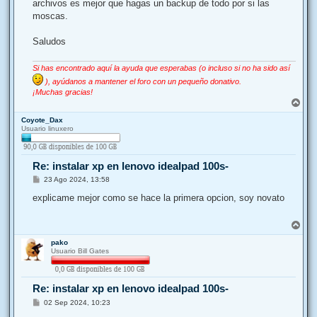
archivos es mejor que hagas un backup de todo por si las
moscas.
Saludos
Si has encontrado aquí la ayuda que esperabas (o incluso si no ha sido así
), ayúdanos a mantener el foro con un pequeño donativo.
¡Muchas gracias!
A
r
Coyote_Dax
r
Usuario linuxero
i
b
a
Re: instalar xp en lenovo idealpad 100s-
M
23 Ago 2024, 13:58
e
n
explicame mejor como se hace la primera opcion, soy novato
s
a
j
A
e
r
pako
r
Usuario Bill Gates
i
b
a
Re: instalar xp en lenovo idealpad 100s-
M
02 Sep 2024, 10:23
e