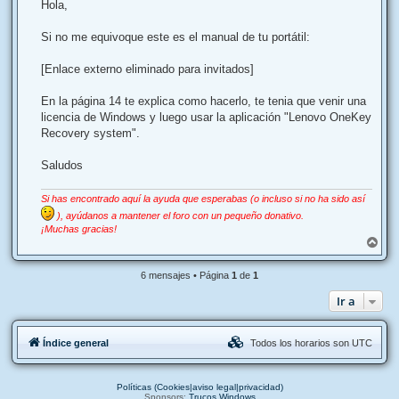
n
Hola,
s
a
j
Si no me equivoque este es el manual de tu portátil:
e
[Enlace externo eliminado para invitados]
En la página 14 te explica como hacerlo, te tenia que venir una
licencia de Windows y luego usar la aplicación "Lenovo OneKey
Recovery system".
Saludos
Si has encontrado aquí la ayuda que esperabas (o incluso si no ha sido así
), ayúdanos a mantener el foro con un pequeño donativo.
¡Muchas gracias!
A
r
r
6 mensajes • Página
1
de
1
i
b
Ir a
a
Índice general
Todos los horarios son
UTC
Políticas (Cookies|aviso legal|privacidad)
Sponsors:
Trucos Windows