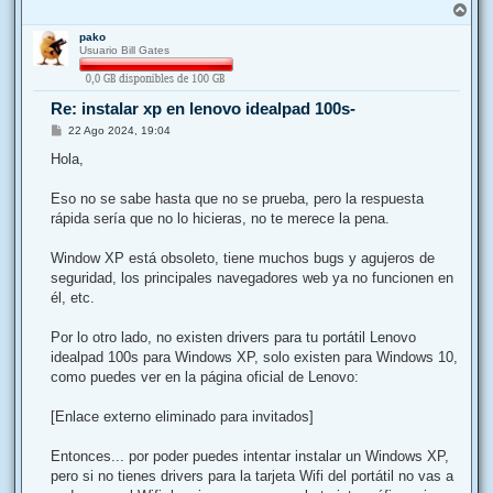
j
A
e
r
pako
r
Usuario Bill Gates
i
b
a
Re: instalar xp en lenovo idealpad 100s-
M
22 Ago 2024, 19:04
e
n
Hola,
s
a
j
Eso no se sabe hasta que no se prueba, pero la respuesta
e
rápida sería que no lo hicieras, no te merece la pena.
Window XP está obsoleto, tiene muchos bugs y agujeros de
seguridad, los principales navegadores web ya no funcionen en
él, etc.
Por lo otro lado, no existen drivers para tu portátil Lenovo
idealpad 100s para Windows XP, solo existen para Windows 10,
como puedes ver en la página oficial de Lenovo:
[Enlace externo eliminado para invitados]
Entonces... por poder puedes intentar instalar un Windows XP,
pero si no tienes drivers para la tarjeta Wifi del portátil no vas a