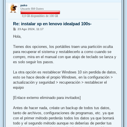
e
r
pako
r
Usuario Bill Gates
i
b
a
Re: instalar xp en lenovo idealpad 100s-
M
23 Ago 2024, 11:17
e
n
Hola,
s
a
j
Tienes dos opciones, los portátiles traen una partición oculta
e
para recuperar el sistema y restablecerlo a como cuando se
compro, mira en el manual con que atajo de teclado se lanza y
es solo seguir los pasos.
La otra opción es restablecer Windows 10 sin perdida de datos,
esto se hace desde el propio Windows, en la configuración >
actualización y seguridad > recuperación > restablecer el
equipo
[Enlace externo eliminado para invitados]
Antes de hacer nada, créate un backup de todos tus datos,
tanto de archivos, configuraciones de programas, etc. ya que
con el primer método perderás todos los datos ya que borrará
todo y el segundo método aunque no deberías de perder tus