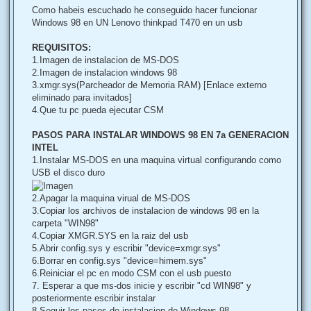
n
Como habeis escuchado he conseguido hacer funcionar
s
Windows 98 en UN Lenovo thinkpad T470 en un usb
a
j
e
REQUISITOS:
1.Imagen de instalacion de MS-DOS
2.Imagen de instalacion windows 98
3.xmgr.sys(Parcheador de Memoria RAM)
[Enlace externo
eliminado para invitados]
4.Que tu pc pueda ejecutar CSM
PASOS PARA INSTALAR WINDOWS 98 EN 7a GENERACION
INTEL
1.Instalar MS-DOS en una maquina virtual configurando como
USB el disco duro
2.Apagar la maquina virual de MS-DOS
3.Copiar los archivos de instalacion de windows 98 en la
carpeta "WIN98"
4.Copiar XMGR.SYS en la raiz del usb
5.Abrir config.sys y escribir "device=xmgr.sys"
6.Borrar en config.sys "device=himem.sys"
6.Reiniciar el pc en modo CSM con el usb puesto
7. Esperar a que ms-dos inicie y escribir "cd WIN98" y
posteriormente escribir instalar
8.Seguir los pasos de instalacion de Windows 98