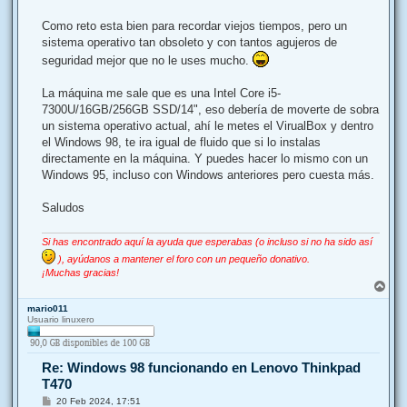
s
a
j
Como reto esta bien para recordar viejos tiempos, pero un
e
sistema operativo tan obsoleto y con tantos agujeros de
seguridad mejor que no le uses mucho.
La máquina me sale que es una Intel Core i5-
7300U/16GB/256GB SSD/14", eso debería de moverte de sobra
un sistema operativo actual, ahí le metes el VirualBox y dentro
el Windows 98, te ira igual de fluido que si lo instalas
directamente en la máquina. Y puedes hacer lo mismo con un
Windows 95, incluso con Windows anteriores pero cuesta más.
Saludos
Si has encontrado aquí la ayuda que esperabas (o incluso si no ha sido así
), ayúdanos a mantener el foro con un pequeño donativo.
¡Muchas gracias!
A
r
mario011
r
Usuario linuxero
i
b
a
Re: Windows 98 funcionando en Lenovo Thinkpad
T470
M
20 Feb 2024, 17:51