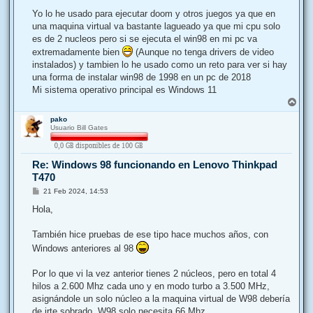
e
n
Yo lo he usado para ejecutar doom y otros juegos ya que en
s
una maquina virtual va bastante lagueado ya que mi cpu solo
a
j
es de 2 nucleos pero si se ejecuta el win98 en mi pc va
e
extremadamente bien
(Aunque no tenga drivers de video
instalados) y tambien lo he usado como un reto para ver si hay
una forma de instalar win98 de 1998 en un pc de 2018
Mi sistema operativo principal es Windows 11
A
r
pako
r
Usuario Bill Gates
i
b
a
Re: Windows 98 funcionando en Lenovo Thinkpad
T470
M
21 Feb 2024, 14:53
e
n
Hola,
s
a
j
También hice pruebas de ese tipo hace muchos años, con
e
Windows anteriores al 98
Por lo que vi la vez anterior tienes 2 núcleos, pero en total 4
hilos a 2.600 Mhz cada uno y en modo turbo a 3.500 MHz,
asignándole un solo núcleo a la maquina virtual de W98 debería
de irte sobrado, W98 solo necesita 66 Mhz.