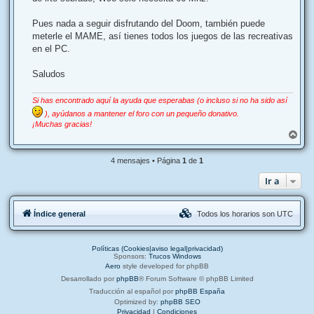
Pues nada a seguir disfrutando del Doom, también puede
meterle el MAME, así tienes todos los juegos de las recreativas
en el PC.
Saludos
Si has encontrado aquí la ayuda que esperabas (o incluso si no ha sido así
), ayúdanos a mantener el foro con un pequeño donativo.
¡Muchas gracias!
A
r
r
4 mensajes • Página
1
de
1
i
b
Ir a
a
Índice general
Todos los horarios son
UTC
Políticas (Cookies|aviso legal|privacidad)
Sponsors:
Trucos Windows
Aero
style developed for phpBB
Desarrollado por
phpBB
® Forum Software © phpBB Limited
Traducción al español por
phpBB España
Optimized by:
phpBB SEO
Privacidad
|
Condiciones