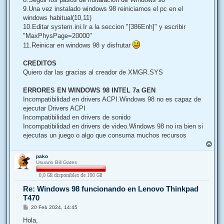
9.Una vez instalado windows 98 reiniciamos el pc en el
windows habitual(10,11)
10.Editar system.ini.Ir a la seccion "[386Enh]" y escribir
"MaxPhysPage=20000"
11.Reinicar en windows 98 y disfrutar
CREDITOS
Quiero dar las gracias al creador de XMGR.SYS
ERRORES EN WINDOWS 98 INTEL 7a GEN
Incompatibilidad en drivers ACPI.Windows 98 no es capaz de
ejecutar Drivers ACPI
Incompatibilidad en drivers de sonido
Incompatibilidad en drivers de video.Windows 98 no ira bien si
ejecutas un juego o algo que consuma muchos recursos
A
r
pako
r
Usuario Bill Gates
i
b
a
Re: Windows 98 funcionando en Lenovo Thinkpad
T470
M
20 Feb 2024, 14:45
e
n
Hola,