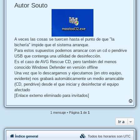
Autor Souto
n
s
a
j
e
A veces las cosas se tuercen hasta el punto de que "la
bichería" impide que el sistema arranque.
Para estos supuestos podemos arrancar con un cd o pendrive
USB que contenga una utilidad de desinfección.
Es el caso de AVG Rescue CD, pero también del menos
conocido Windows Defender en versión offline
Una vez que lo descargamos y ejecutamos (en otro equipo,
evidente) nos grabará automáticamente un medio arrancable
(CD, pendrive) desde el que iniciar y desinfectar el equipo
afectado
[Enlace externo eliminado para invitados]
A
r
r
1 mensaje • Página
1
de
1
i
b
Ir a
a
Índice general
Todos los horarios son
UTC