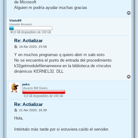
j
de Microsoft
e
Alguien m podría ayudar muchas gracias
A
r
Vitolo89
r
Usuario linuxero
i
b
a
Re: Actializar
M
19 Abr 2020, 15:58
e
n
Y en muchos programas q quiero abrir m sale esto
s
No se encuentra el punto de entrada del procedimiento
a
j
k32getmodulefilenameexw en la biblioteca de vínculos
e
dinámicos KERNEL32. DLL
A
r
pako
r
Usuario Bill Gates
i
b
a
Re: Actializar
M
21 Abr 2020, 16:39
e
n
Hola,
s
a
j
Inténtalo más tarde por si estuviera caído el servidor.
e