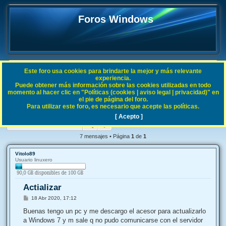
Foros Windows
Este foro usa cookies para brindarte la mejor y más relevante
FAQ
experiencia.
Puede obtener más información sobre las cookies utilizadas en todo
B
Índice general
Sistemas Operativos Microsoft
Windows Vista
momento al hacer clic en "Políticas (cookies | aviso legal | privacidad)" en
el pie de página del foro.
u
Para utilizar este foro, es necesario que acepte las políticas.
Actializar
s
[ Acepto ]
Buscar
Búsqueda avanzada
c
a
7 mensajes • Página
1
de
1
r
Vitolo89
Usuario linuxero
Actializar
M
18 Abr 2020, 17:12
e
n
Buenas tengo un pc y me descargo el acesor para actualizarlo
s
a Windows 7 y m sale q no pudo comunicarse con el servidor
a