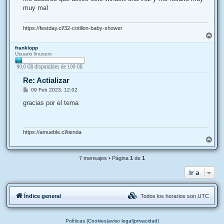
s
muy mal
a
j
e
https://festday.cl/32-cotillon-baby-shower
A
r
franklopp
r
Usuario linuxero
i
b
a
Re: Actializar
M
09 Feb 2023, 12:02
e
n
gracias por el tema
s
a
j
e
https://amueble.cl/tienda
A
r
r
7 mensajes • Página
1
de
1
i
b
Ir a
a
Índice general
Todos los horarios son
UTC
Políticas (Cookies|aviso legal|privacidad)