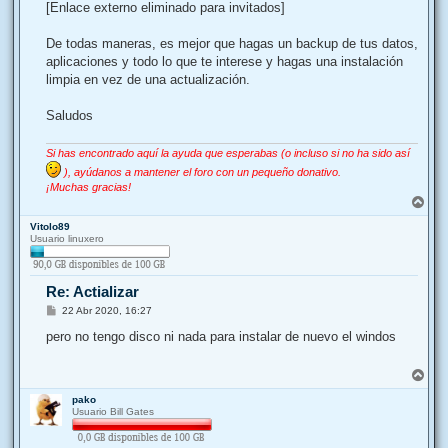
[Enlace externo eliminado para invitados]
De todas maneras, es mejor que hagas un backup de tus datos,
aplicaciones y todo lo que te interese y hagas una instalación
limpia en vez de una actualización.
Saludos
Si has encontrado aquí la ayuda que esperabas (o incluso si no ha sido así
), ayúdanos a mantener el foro con un pequeño donativo.
¡Muchas gracias!
A
r
Vitolo89
r
Usuario linuxero
i
b
a
Re: Actializar
M
22 Abr 2020, 16:27
e
n
pero no tengo disco ni nada para instalar de nuevo el windos
s
a
j
A
e
r
pako
r
Usuario Bill Gates
i
b
a