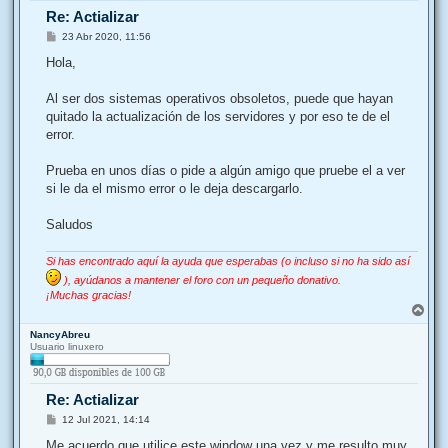
Re: Actializar
M
23 Abr 2020, 11:56
e
n
Hola,
s
a
j
Al ser dos sistemas operativos obsoletos, puede que hayan
e
quitado la actualización de los servidores y por eso te de el
error.
Prueba en unos días o pide a algún amigo que pruebe el a ver
si le da el mismo error o le deja descargarlo.
Saludos
Si has encontrado aquí la ayuda que esperabas (o incluso si no ha sido así
), ayúdanos a mantener el foro con un pequeño donativo.
¡Muchas gracias!
A
r
NancyAbreu
r
Usuario linuxero
i
b
a
Re: Actializar
M
12 Jul 2021, 14:14
e
n
Me acuerdo que utilice este window una vez y me resulto muy