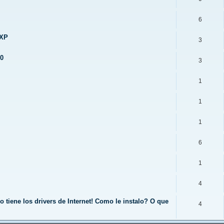
6
 XP
3
0
3
1
1
1
6
1
4
tiene los drivers de Internet! Como le instalo? O que
4