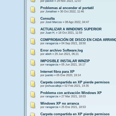
por
pavive
»
29 Nov 2023, 12:07
Problemas al encender el portatil
por
Jonathan
»
30 Oct 2022, 11:46
Consulta
por
José Marcos
»
08 Ago 2022, 04:47
ACTUALIZAR A WINDOWS SUPERIOR
por
Juan H.
»
18 Oct 2021, 11:59
COMPROBACIÓN DE DISCO EN CADA ARRAN
por
raragarcia
»
04 Sep 2021, 18:50
Error archivo Software.log
por
abeh
»
29 Jun 2021, 06:21
IMPOSIBLE INSTALAR WINZIP
por
raragarcia
»
05 Jun 2021, 16:17
Internet fibra para XP
por
juanito
»
05 Ene 2020, 19:14
Carpeta compartida en XP pierde permisos
por
joshuacalleja
»
02 Feb 2021, 14:35
Problema con activación Windows XP
por
raragarcia
»
27 Mar 2021, 18:03
Windows XP no arranca
por
raragarcia
»
25 Ene 2021, 18:53
Carpeta compartida en XP pierde permisos