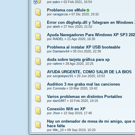
por
pako
»
02 Feb 2021, 16:54
Problema coo eMule
por
raragarcia
»
07 Dic 2020, 19:32
Error con dbghelp.dll y Telegram en Windows
por
abeh
»
27 Nov 2020, 21:02
Ayuda Navegadores Para Windows XP SP3 202
por
RADEL
»
21 Ago 2020, 16:35
Problema al instalar XP USB booteable
por
Damianv64
»
05 Oct 2020, 22:39
duda sobre tarjeta gráfica para xp
por
rafemi
»
28 Ago 2020, 10:25
AYUDA URGENTE, COMO SALIR DE LA BIOS
por
sergiolopez91
»
29 Jun 2020, 10:53
Audition 3 me graba mal las canciones
por
Coronda
»
19 Mar 2020, 19:42
Varios problemas en distintos Portatiles
por
dani1887
»
10 Feb 2020, 19:19
Conexión Wifi en XP
por
Jhon
»
10 Sep 2019, 17:46
Hay un ordenador de mesa de mi amigo, que no 
hace falta
por
Win_10
»
09 Sep 2019, 10:20