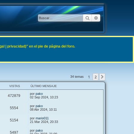
Buscar
Búsqueda avanzad
 | privacidad)" en el pie de página del foro.
1
2
Siguiente
34 temas
VISTAS
ÚLTIMO MENSAJE
por
pako
472879
02 Sep 2024, 10:23
por
pako
5554
08 Abr 2024, 10:11
por
mario011
5154
21 Mar 2024, 20:33
por
pako
5497