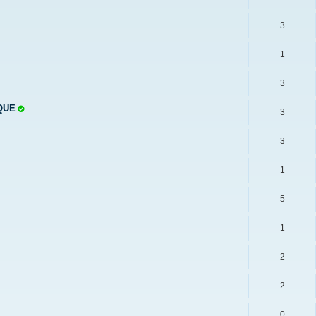
3
1
3
QUE
3
3
1
5
1
2
2
0