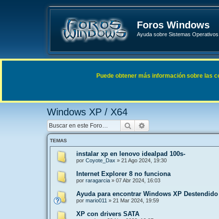
Foros Windows
Ayuda sobre Sistemas Operativos 
Enlaces rápidos
FAQ
Puede obtener más información sobre las cook
Índice general
Sistemas Operativos Microsoft
Windows 
Windows XP / X64
Buscar
Búsqueda avanzada
TEMAS
instalar xp en lenovo idealpad 100s-
por
Coyote_Dax
»
21 Ago 2024, 19:30
Internet Explorer 8 no funciona
por
raragarcia
»
07 Abr 2024, 16:03
Ayuda para encontrar Windows XP Destendido
por
mario011
»
21 Mar 2024, 19:59
XP con drivers SATA