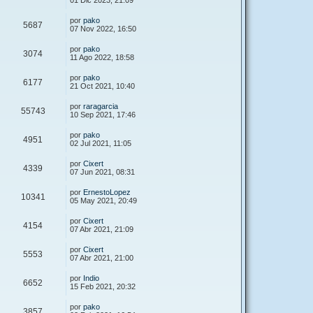
01 Dic 2023, 21:09
por
pako
5687
07 Nov 2022, 16:50
por
pako
3074
11 Ago 2022, 18:58
por
pako
6177
21 Oct 2021, 10:40
por
raragarcia
55743
10 Sep 2021, 17:46
por
pako
4951
02 Jul 2021, 11:05
por
Cixert
4339
07 Jun 2021, 08:31
por
ErnestoLopez
10341
05 May 2021, 20:49
por
Cixert
4154
07 Abr 2021, 21:09
por
Cixert
5553
07 Abr 2021, 21:00
por
Indio
6652
15 Feb 2021, 20:32
por
pako
3857