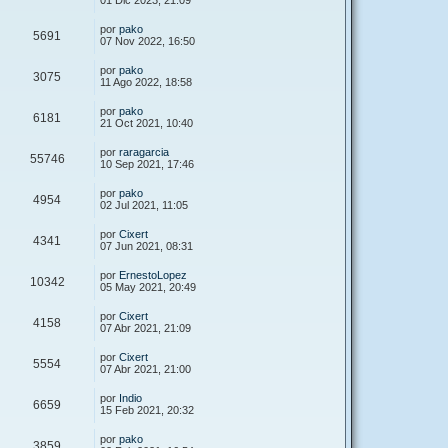
01 Dic 2023, 21:09
por
pako
5691
07 Nov 2022, 16:50
por
pako
3075
11 Ago 2022, 18:58
por
pako
6181
21 Oct 2021, 10:40
por
raragarcia
55746
10 Sep 2021, 17:46
por
pako
4954
02 Jul 2021, 11:05
por
Cixert
4341
07 Jun 2021, 08:31
por
ErnestoLopez
10342
05 May 2021, 20:49
por
Cixert
4158
07 Abr 2021, 21:09
por
Cixert
5554
07 Abr 2021, 21:00
por
Indio
6659
15 Feb 2021, 20:32
por
pako
3859