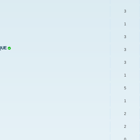
3
1
3
QUE
3
3
1
5
1
2
2
0