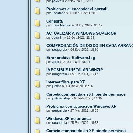
por
pavive
»
29 Nov 2023, 12:07
Problemas al encender el portatil
por
Jonathan
»
30 Oct 2022, 11:46
Consulta
por
José Marcos
»
08 Ago 2022, 04:47
ACTUALIZAR A WINDOWS SUPERIOR
por
Juan H.
»
18 Oct 2021, 11:59
COMPROBACIÓN DE DISCO EN CADA ARRAN
por
raragarcia
»
04 Sep 2021, 18:50
Error archivo Software.log
por
abeh
»
29 Jun 2021, 06:21
IMPOSIBLE INSTALAR WINZIP
por
raragarcia
»
05 Jun 2021, 16:17
Internet fibra para XP
por
juanito
»
05 Ene 2020, 19:14
Carpeta compartida en XP pierde permisos
por
joshuacalleja
»
02 Feb 2021, 14:35
Problema con activación Windows XP
por
raragarcia
»
27 Mar 2021, 18:03
Windows XP no arranca
por
raragarcia
»
25 Ene 2021, 18:53
Carpeta compartida en XP pierde permisos