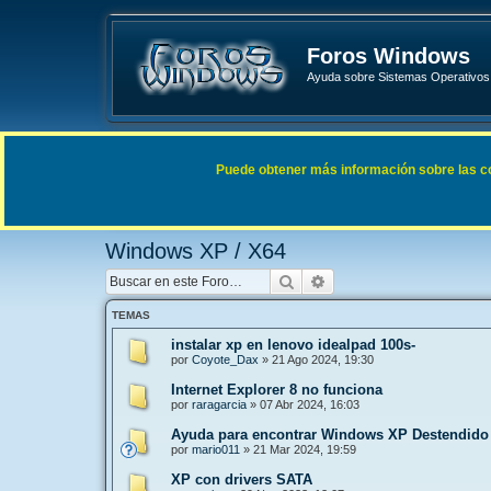
Foros Windows
Ayuda sobre Sistemas Operativos 
Enlaces rápidos
FAQ
Puede obtener más información sobre las cook
Índice general
Sistemas Operativos Microsoft
Windows 
Windows XP / X64
Buscar
Búsqueda avanzada
TEMAS
instalar xp en lenovo idealpad 100s-
por
Coyote_Dax
»
21 Ago 2024, 19:30
Internet Explorer 8 no funciona
por
raragarcia
»
07 Abr 2024, 16:03
Ayuda para encontrar Windows XP Destendido
por
mario011
»
21 Mar 2024, 19:59
XP con drivers SATA