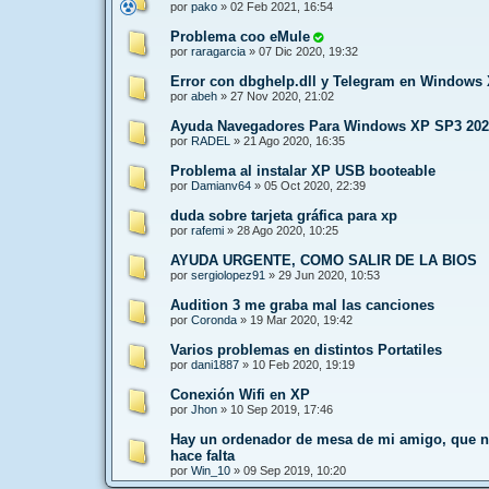
por
pako
»
02 Feb 2021, 16:54
Problema coo eMule
por
raragarcia
»
07 Dic 2020, 19:32
Error con dbghelp.dll y Telegram en Windows
por
abeh
»
27 Nov 2020, 21:02
Ayuda Navegadores Para Windows XP SP3 202
por
RADEL
»
21 Ago 2020, 16:35
Problema al instalar XP USB booteable
por
Damianv64
»
05 Oct 2020, 22:39
duda sobre tarjeta gráfica para xp
por
rafemi
»
28 Ago 2020, 10:25
AYUDA URGENTE, COMO SALIR DE LA BIOS
por
sergiolopez91
»
29 Jun 2020, 10:53
Audition 3 me graba mal las canciones
por
Coronda
»
19 Mar 2020, 19:42
Varios problemas en distintos Portatiles
por
dani1887
»
10 Feb 2020, 19:19
Conexión Wifi en XP
por
Jhon
»
10 Sep 2019, 17:46
Hay un ordenador de mesa de mi amigo, que no 
hace falta
por
Win_10
»
09 Sep 2019, 10:20