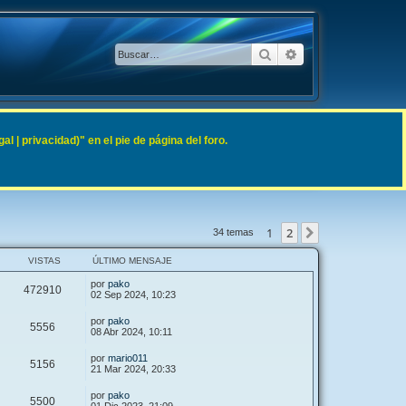
Buscar
Búsqueda avanzad
 | privacidad)" en el pie de página del foro.
1
2
Siguiente
34 temas
VISTAS
ÚLTIMO MENSAJE
por
pako
472910
02 Sep 2024, 10:23
por
pako
5556
08 Abr 2024, 10:11
por
mario011
5156
21 Mar 2024, 20:33
por
pako
5500