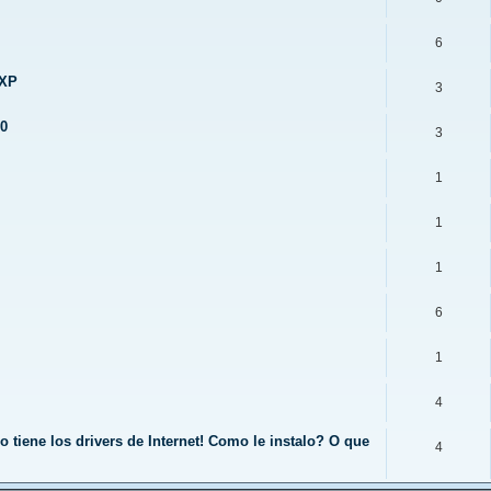
6
 XP
3
0
3
1
1
1
6
1
4
tiene los drivers de Internet! Como le instalo? O que
4