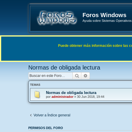
Foros Windows
Ayuda sobre Sistemas Operativos 
Enlaces rápidos
FAQ
Puede obtener más información sobre las cook
Índice general
Normas de obligada lectura
Normas de obligada lectura
Buscar
Búsqueda avanzada
TEMAS
Normas de obligada lectura
por
administrador
»
30 Jun 2018, 19:44
Volver a Índice general
PERMISOS DEL FORO