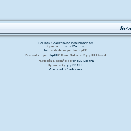
Polí
Políticas (Cookies|aviso legal|privacidad)
Sponsors:
Trucos Windows
Aero
style developed for phpBB
Desarrollado por
phpBB
® Forum Software © phpBB Limited
Traducción al español por
phpBB España
Optimized by:
phpBB SEO
Privacidad
|
Condiciones