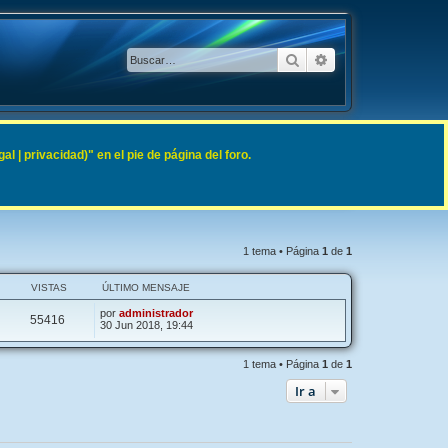
Buscar
Búsqueda avanzad
 | privacidad)" en el pie de página del foro.
1 tema • Página
1
de
1
VISTAS
ÚLTIMO MENSAJE
por
administrador
55416
30 Jun 2018, 19:44
1 tema • Página
1
de
1
Ir a