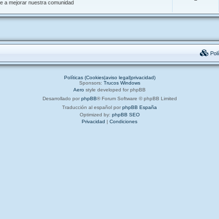
de a mejorar nuestra comunidad
Polí
Políticas (Cookies|aviso legal|privacidad)
Sponsors:
Trucos Windows
Aero
style developed for phpBB
Desarrollado por
phpBB
® Forum Software © phpBB Limited
Traducción al español por
phpBB España
Optimized by:
phpBB SEO
Privacidad
|
Condiciones