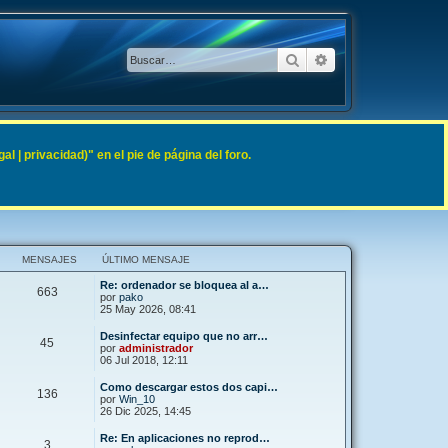
Buscar
Búsqueda avanzad
 | privacidad)" en el pie de página del foro.
MENSAJES
ÚLTIMO MENSAJE
Re: ordenador se bloquea al a…
663
por
pako
25 May 2026, 08:41
Desinfectar equipo que no arr…
45
por
administrador
06 Jul 2018, 12:11
Como descargar estos dos capi…
136
por
Win_10
26 Dic 2025, 14:45
Re: En aplicaciones no reprod…
3