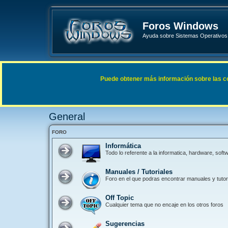
Foros Windows
Ayuda sobre Sistemas Operativos 
Enlaces rápidos
FAQ
Puede obtener más información sobre las cook
Índice general
General
General
FORO
Informática
Todo lo referente a la informatica, hardware, so
Manuales / Tutoriales
Foro en el que podras encontrar manuales y tutori
Off Topic
Cualquier tema que no encaje en los otros foros
Sugerencias