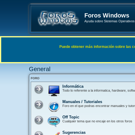
Foros Windows
Ayuda sobre Sistemas Operativos 
Enlaces rápidos
FAQ
Puede obtener más información sobre las cook
Índice general
General
General
FORO
Informática
Todo lo referente a la informatica, hardware, so
Manuales / Tutoriales
Foro en el que podras encontrar manuales y tutori
Off Topic
Cualquier tema que no encaje en los otros foros
Sugerencias