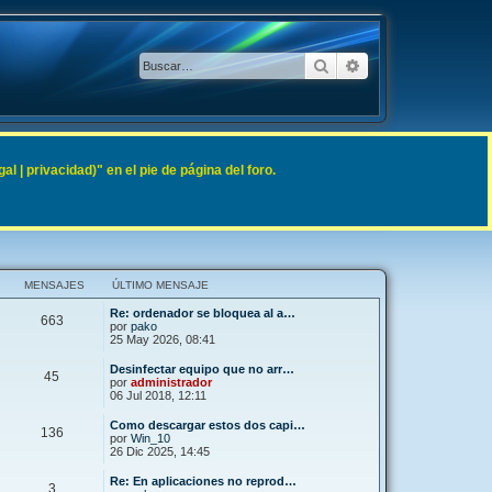
Buscar
Búsqueda avanzad
 | privacidad)" en el pie de página del foro.
MENSAJES
ÚLTIMO MENSAJE
Re: ordenador se bloquea al a…
663
por
pako
25 May 2026, 08:41
Desinfectar equipo que no arr…
45
por
administrador
06 Jul 2018, 12:11
Como descargar estos dos capi…
136
por
Win_10
26 Dic 2025, 14:45
Re: En aplicaciones no reprod…
3