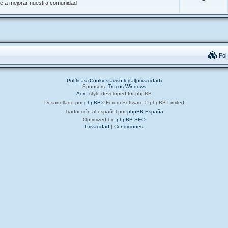
de a mejorar nuestra comunidad
Polí
Políticas (Cookies|aviso legal|privacidad)
Sponsors:
Trucos Windows
Aero
style developed for phpBB
Desarrollado por
phpBB
® Forum Software © phpBB Limited
Traducción al español por
phpBB España
Optimized by:
phpBB SEO
Privacidad
|
Condiciones