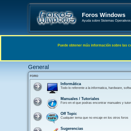
Foros Windows
Ayuda sobre Sistemas Operativos 
Enlaces rápidos
FAQ
Puede obtener más información sobre las cook
Índice general
General
General
FORO
Informática
Todo lo referente a la informatica, hardware, so
Manuales / Tutoriales
Foro en el que podras encontrar manuales y tutori
Off Topic
Cualquier tema que no encaje en los otros foros
Sugerencias