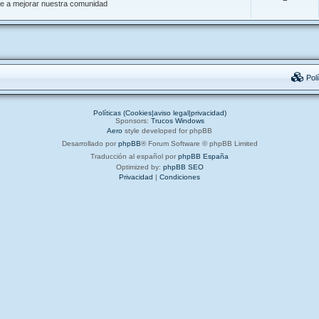
de a mejorar nuestra comunidad
Polí
Políticas (Cookies|aviso legal|privacidad)
Sponsors:
Trucos Windows
Aero
style developed for phpBB
Desarrollado por
phpBB
® Forum Software © phpBB Limited
Traducción al español por
phpBB España
Optimized by:
phpBB SEO
Privacidad
|
Condiciones