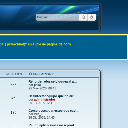
Buscar
Búsqueda avanzad
 | privacidad)" en el pie de página del foro.
MENSAJES
ÚLTIMO MENSAJE
Re: ordenador se bloquea al a…
663
por
pako
25 May 2026, 08:41
Desinfectar equipo que no arr…
45
por
administrador
06 Jul 2018, 12:11
Como descargar estos dos capi…
136
por
Win_10
26 Dic 2025, 14:45
Re: En aplicaciones no reprod…
3