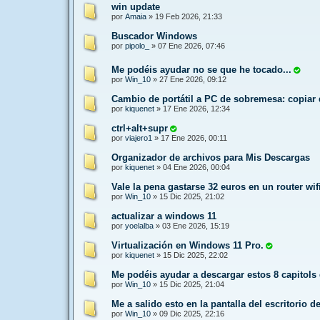
win update
por
Amaia
»
19 Feb 2026, 21:33
Buscador Windows
por
pipolo_
»
07 Ene 2026, 07:46
Me podéis ayudar no se que he tocado...
por
Win_10
»
27 Ene 2026, 09:12
Cambio de portátil a PC de sobremesa: copiar 
por
kiquenet
»
17 Ene 2026, 12:34
ctrl+alt+supr
por
viajero1
»
17 Ene 2026, 00:11
Organizador de archivos para Mis Descargas
por
kiquenet
»
04 Ene 2026, 00:04
Vale la pena gastarse 32 euros en un router wif
por
Win_10
»
15 Dic 2025, 21:02
actualizar a windows 11
por
yoelalba
»
03 Ene 2026, 15:19
Virtualización en Windows 11 Pro.
por
kiquenet
»
15 Dic 2025, 22:02
Me podéis ayudar a descargar estos 8 capitols
por
Win_10
»
15 Dic 2025, 21:04
Me a salido esto en la pantalla del escritorio 
por
Win_10
»
09 Dic 2025, 22:16