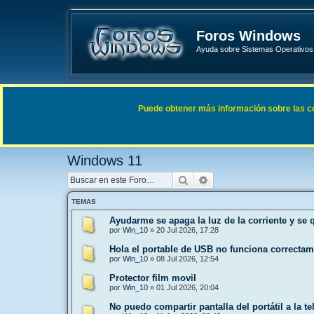
Foros Windows
Ayuda sobre Sistemas Operativos 
Enlaces rápidos
FAQ
Puede obtener más información sobre las cook
Índice general
Sistemas Operativos Microsoft
Windows 
Windows 11
Buscar
Búsqueda avanzada
TEMAS
Ayudarme se apaga la luz de la corriente y se 
por
Win_10
»
20 Jul 2026, 17:28
Hola el portable de USB no funciona correcta
por
Win_10
»
08 Jul 2026, 12:54
Protector film movil
por
Win_10
»
01 Jul 2026, 20:04
No puedo compartir pantalla del portátil a la te