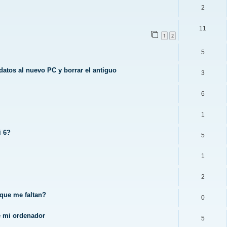
2
11
1
2
5
datos al nuevo PC y borrar el antiguo
3
6
1
i 6?
5
1
2
 que me faltan?
0
de mi ordenador
5