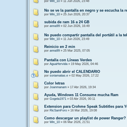
por
Win_10
»
11 Jun 2026, 23:48
No se ve la pantalla en negro y se escucha la 
por
Win_10
»
25 Jun 2026, 20:37
subida de ram 16 a 24 GB
por
anna99
»
02 Jun 2026, 16:49
No puedo compartir pantalla del portátil a la te
por
Win_10
»
11 Jun 2026, 23:49
Reinicio en 2 min
por
anna99
»
25 Mar 2025, 07:05
Pantalla con Líneas Verdes
por
AguaHervida
»
19 May 2026, 04:46
No puedo abrir el CALENDARIO
por
soriamatias.e
»
02 May 2026, 17:22
Color letras
por
Joanmanam
»
17 Abr 2026, 19:34
Ayuda, Windows 11 Consume mucha Ram
por
Gogela1971
»
03 Abr 2026, 00:11
Extension para Crohme Speak Subtitles para 
por
RicSamForo
»
16 Mar 2026, 19:08
Como descargar un playlist de power Ranger?
por
Win_10
»
06 Mar 2026, 21:51