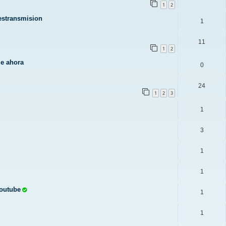
1
2
restransmision
1
11
1
2
le ahora
0
24
1
2
3
1
3
1
1
Youtube
1
1