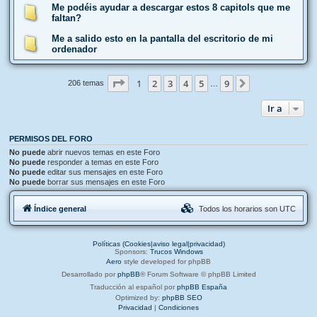
Me podéis ayudar a descargar estos 8 capitols que me
faltan?
Me a salido esto en la pantalla del escritorio de mi
ordenador
Página
1
de
9
1
2
3
4
5
9
Siguiente
206 temas
…
Ir a
PERMISOS DEL FORO
No puede
abrir nuevos temas en este Foro
No puede
responder a temas en este Foro
No puede
editar sus mensajes en este Foro
No puede
borrar sus mensajes en este Foro
Índice general
Todos los horarios son
UTC
Políticas (Cookies|aviso legal|privacidad)
Sponsors:
Trucos Windows
Aero
style developed for phpBB
Desarrollado por
phpBB
® Forum Software © phpBB Limited
Traducción al español por
phpBB España
Optimized by:
phpBB SEO
Privacidad
|
Condiciones