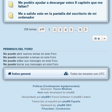
Me podéis ayudar a descargar estos 8 capitols que me
faltan?
Me a salido esto en la pantalla del escritorio de mi
ordenador
Página
1
de
9
1
2
3
4
5
9
Siguiente
206 temas
…
Ir a
PERMISOS DEL FORO
No puede
abrir nuevos temas en este Foro
No puede
responder a temas en este Foro
No puede
editar sus mensajes en este Foro
No puede
borrar sus mensajes en este Foro
Índice general
Todos los horarios son
UTC
Políticas (Cookies|aviso legal|privacidad)
Sponsors:
Trucos Windows
Aero
style developed for phpBB
Desarrollado por
phpBB
® Forum Software © phpBB Limited
Traducción al español por
phpBB España
Optimized by:
phpBB SEO
Privacidad
|
Condiciones