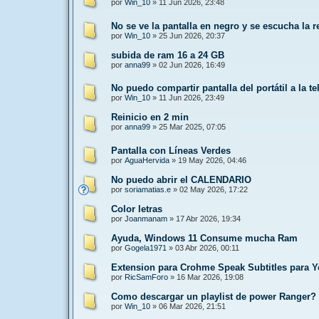
por
Win_10
»
11 Jun 2026, 23:48
No se ve la pantalla en negro y se escucha la 
por
Win_10
»
25 Jun 2026, 20:37
subida de ram 16 a 24 GB
por
anna99
»
02 Jun 2026, 16:49
No puedo compartir pantalla del portátil a la te
por
Win_10
»
11 Jun 2026, 23:49
Reinicio en 2 min
por
anna99
»
25 Mar 2025, 07:05
Pantalla con Líneas Verdes
por
AguaHervida
»
19 May 2026, 04:46
No puedo abrir el CALENDARIO
por
soriamatias.e
»
02 May 2026, 17:22
Color letras
por
Joanmanam
»
17 Abr 2026, 19:34
Ayuda, Windows 11 Consume mucha Ram
por
Gogela1971
»
03 Abr 2026, 00:11
Extension para Crohme Speak Subtitles para 
por
RicSamForo
»
16 Mar 2026, 19:08
Como descargar un playlist de power Ranger?
por
Win_10
»
06 Mar 2026, 21:51