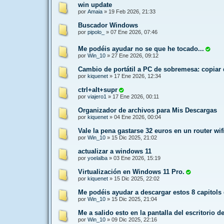
win update
por
Amaia
»
19 Feb 2026, 21:33
Buscador Windows
por
pipolo_
»
07 Ene 2026, 07:46
Me podéis ayudar no se que he tocado...
por
Win_10
»
27 Ene 2026, 09:12
Cambio de portátil a PC de sobremesa: copiar 
por
kiquenet
»
17 Ene 2026, 12:34
ctrl+alt+supr
por
viajero1
»
17 Ene 2026, 00:11
Organizador de archivos para Mis Descargas
por
kiquenet
»
04 Ene 2026, 00:04
Vale la pena gastarse 32 euros en un router wif
por
Win_10
»
15 Dic 2025, 21:02
actualizar a windows 11
por
yoelalba
»
03 Ene 2026, 15:19
Virtualización en Windows 11 Pro.
por
kiquenet
»
15 Dic 2025, 22:02
Me podéis ayudar a descargar estos 8 capitols
por
Win_10
»
15 Dic 2025, 21:04
Me a salido esto en la pantalla del escritorio 
por
Win_10
»
09 Dic 2025, 22:16