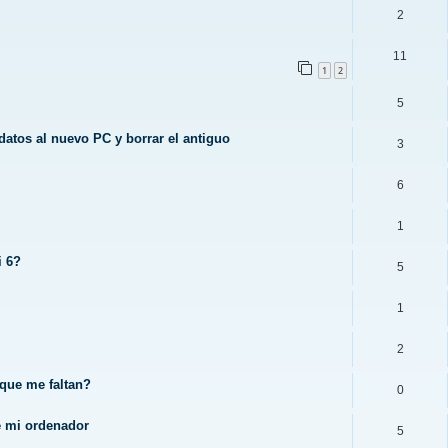
2
11
1
2
5
datos al nuevo PC y borrar el antiguo
3
6
1
i 6?
5
1
2
 que me faltan?
0
de mi ordenador
5