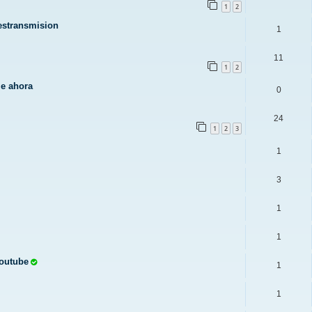
1
2
restransmision
1
11
1
2
le ahora
0
24
1
2
3
1
3
1
1
Youtube
1
1