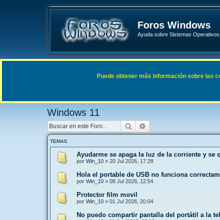
Foros Windows
Ayuda sobre Sistemas Operativos 
Enlaces rápidos
FAQ
Puede obtener más información sobre las cook
Índice general
Sistemas Operativos Microsoft
Windows 
Windows 11
Buscar
Búsqueda avanzada
TEMAS
Ayudarme se apaga la luz de la corriente y se 
por
Win_10
»
20 Jul 2026, 17:28
Hola el portable de USB no funciona correcta
por
Win_10
»
08 Jul 2026, 12:54
Protector film movil
por
Win_10
»
01 Jul 2026, 20:04
No puedo compartir pantalla del portátil a la te