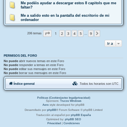
Me podéis ayudar a descargar estos 8 capitols que me
faltan?
Me a salido esto en la pantalla del escritorio de mi
ordenador
Página
1
de
9
1
2
3
4
5
9
Siguiente
206 temas
…
Ir a
PERMISOS DEL FORO
No puede
abrir nuevos temas en este Foro
No puede
responder a temas en este Foro
No puede
editar sus mensajes en este Foro
No puede
borrar sus mensajes en este Foro
Índice general
Todos los horarios son
UTC
Políticas (Cookies|aviso legal|privacidad)
Sponsors:
Trucos Windows
Aero
style developed for phpBB
Desarrollado por
phpBB
® Forum Software © phpBB Limited
Traducción al español por
phpBB España
Optimized by:
phpBB SEO
Privacidad
|
Condiciones