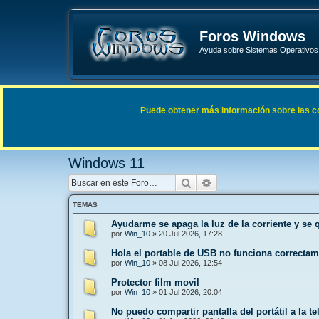
Foros Windows
Ayuda sobre Sistemas Operativos 
Enlaces rápidos
FAQ
Puede obtener más información sobre las cook
Índice general
Sistemas Operativos Microsoft
Windows 
Windows 11
Buscar
Búsqueda avanzada
TEMAS
Ayudarme se apaga la luz de la corriente y se 
por
Win_10
»
20 Jul 2026, 17:28
Hola el portable de USB no funciona correcta
por
Win_10
»
08 Jul 2026, 12:54
Protector film movil
por
Win_10
»
01 Jul 2026, 20:04
No puedo compartir pantalla del portátil a la te