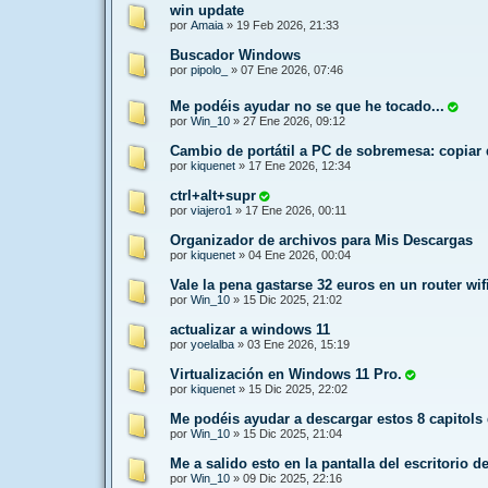
win update
por
Amaia
»
19 Feb 2026, 21:33
Buscador Windows
por
pipolo_
»
07 Ene 2026, 07:46
Me podéis ayudar no se que he tocado...
por
Win_10
»
27 Ene 2026, 09:12
Cambio de portátil a PC de sobremesa: copiar 
por
kiquenet
»
17 Ene 2026, 12:34
ctrl+alt+supr
por
viajero1
»
17 Ene 2026, 00:11
Organizador de archivos para Mis Descargas
por
kiquenet
»
04 Ene 2026, 00:04
Vale la pena gastarse 32 euros en un router wif
por
Win_10
»
15 Dic 2025, 21:02
actualizar a windows 11
por
yoelalba
»
03 Ene 2026, 15:19
Virtualización en Windows 11 Pro.
por
kiquenet
»
15 Dic 2025, 22:02
Me podéis ayudar a descargar estos 8 capitols
por
Win_10
»
15 Dic 2025, 21:04
Me a salido esto en la pantalla del escritorio 
por
Win_10
»
09 Dic 2025, 22:16