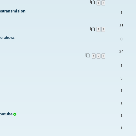
1
2
restransmision
1
11
1
2
le ahora
0
24
1
2
3
1
3
1
1
Youtube
1
1