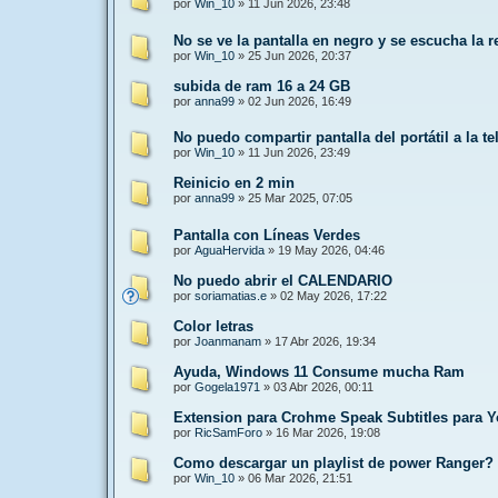
por
Win_10
»
11 Jun 2026, 23:48
No se ve la pantalla en negro y se escucha la 
por
Win_10
»
25 Jun 2026, 20:37
subida de ram 16 a 24 GB
por
anna99
»
02 Jun 2026, 16:49
No puedo compartir pantalla del portátil a la te
por
Win_10
»
11 Jun 2026, 23:49
Reinicio en 2 min
por
anna99
»
25 Mar 2025, 07:05
Pantalla con Líneas Verdes
por
AguaHervida
»
19 May 2026, 04:46
No puedo abrir el CALENDARIO
por
soriamatias.e
»
02 May 2026, 17:22
Color letras
por
Joanmanam
»
17 Abr 2026, 19:34
Ayuda, Windows 11 Consume mucha Ram
por
Gogela1971
»
03 Abr 2026, 00:11
Extension para Crohme Speak Subtitles para 
por
RicSamForo
»
16 Mar 2026, 19:08
Como descargar un playlist de power Ranger?
por
Win_10
»
06 Mar 2026, 21:51