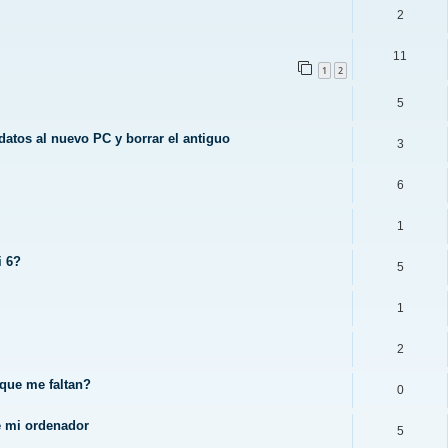
2
11
1
2
5
datos al nuevo PC y borrar el antiguo
3
6
1
i 6?
5
1
2
 que me faltan?
0
de mi ordenador
5