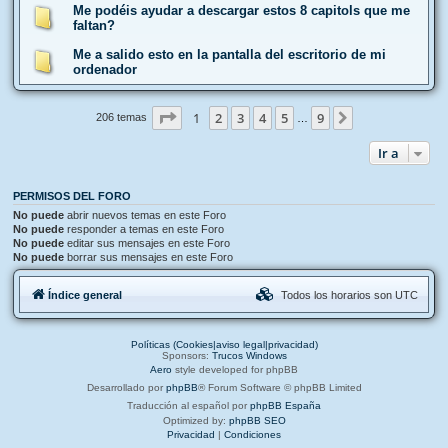
Me podéis ayudar a descargar estos 8 capitols que me
faltan?
Me a salido esto en la pantalla del escritorio de mi
ordenador
Página
1
de
9
1
2
3
4
5
9
Siguiente
206 temas
…
Ir a
PERMISOS DEL FORO
No puede
abrir nuevos temas en este Foro
No puede
responder a temas en este Foro
No puede
editar sus mensajes en este Foro
No puede
borrar sus mensajes en este Foro
Índice general
Todos los horarios son
UTC
Políticas (Cookies|aviso legal|privacidad)
Sponsors:
Trucos Windows
Aero
style developed for phpBB
Desarrollado por
phpBB
® Forum Software © phpBB Limited
Traducción al español por
phpBB España
Optimized by:
phpBB SEO
Privacidad
|
Condiciones