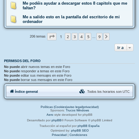
Me podéis ayudar a descargar estos 8 capitols que me
faltan?
Me a salido esto en la pantalla del escritorio de mi
ordenador
Página
1
de
9
1
2
3
4
5
9
Siguiente
206 temas
…
Ir a
PERMISOS DEL FORO
No puede
abrir nuevos temas en este Foro
No puede
responder a temas en este Foro
No puede
editar sus mensajes en este Foro
No puede
borrar sus mensajes en este Foro
Índice general
Todos los horarios son
UTC
Políticas (Cookies|aviso legal|privacidad)
Sponsors:
Trucos Windows
Aero
style developed for phpBB
Desarrollado por
phpBB
® Forum Software © phpBB Limited
Traducción al español por
phpBB España
Optimized by:
phpBB SEO
Privacidad
|
Condiciones