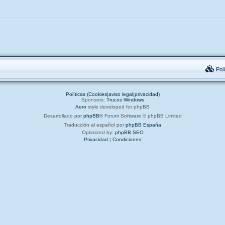
Polí
Políticas (Cookies|aviso legal|privacidad)
Sponsors:
Trucos Windows
Aero
style developed for phpBB
Desarrollado por
phpBB
® Forum Software © phpBB Limited
Traducción al español por
phpBB España
Optimized by:
phpBB SEO
Privacidad
|
Condiciones