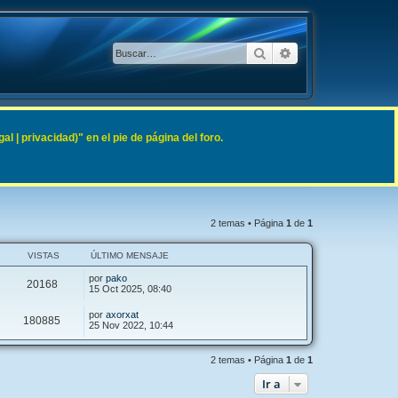
Buscar
Búsqueda avanzad
 | privacidad)" en el pie de página del foro.
2 temas • Página
1
de
1
VISTAS
ÚLTIMO MENSAJE
por
pako
20168
15 Oct 2025, 08:40
por
axorxat
180885
25 Nov 2022, 10:44
2 temas • Página
1
de
1
Ir a