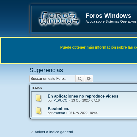
Foros Windows
Ayuda sobre Sistemas Operativos 
Enlaces rápidos
FAQ
Puede obtener más información sobre las cook
Índice general
General
Sugerencias
Sugerencias
Buscar
Búsqueda avanzada
TEMAS
En aplicaciones no reproduce videos
por
PEPUCO
»
13 Oct 2025, 07:18
Parabólica.
por
axorxat
»
25 Nov 2022, 10:44
Volver a Índice general