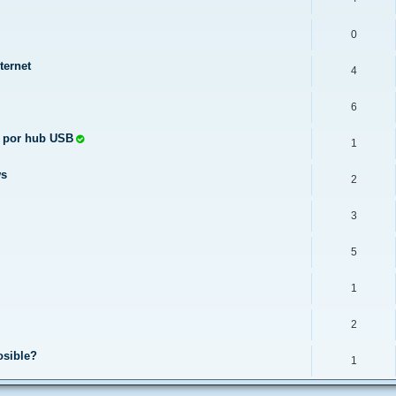
0
ternet
4
6
ta por hub USB
1
ws
2
3
5
1
2
osible?
1