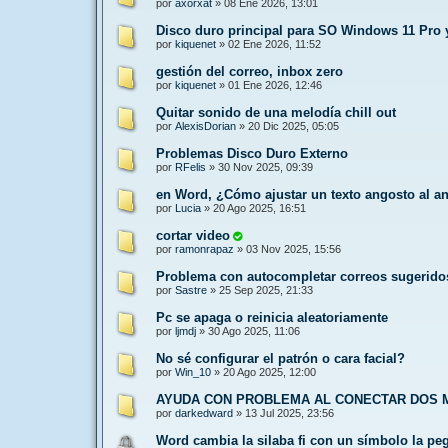
por
axorxat
»
08 Ene 2026, 13:01
Disco duro principal para SO Windows 11 Pro
por
kiquenet
»
02 Ene 2026, 11:52
gestión del correo, inbox zero
por
kiquenet
»
01 Ene 2026, 12:46
Quitar sonido de una melodía chill out
por
AlexisDorian
»
20 Dic 2025, 05:05
Problemas Disco Duro Externo
por
RFelis
»
30 Nov 2025, 09:39
en Word, ¿Cómo ajustar un texto angosto al a
por
Lucia
»
20 Ago 2025, 16:51
cortar video
por
ramonrapaz
»
03 Nov 2025, 15:56
Problema con autocompletar correos sugerido
por
Sastre
»
25 Sep 2025, 21:33
Pc se apaga o reinicia aleatoriamente
por
ljmdj
»
30 Ago 2025, 11:06
No sé configurar el patrón o cara facial?
por
Win_10
»
20 Ago 2025, 12:00
AYUDA CON PROBLEMA AL CONECTAR DOS 
por
darkedward
»
13 Jul 2025, 23:56
Word cambia la silaba fi con un símbolo la pe