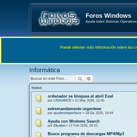
Foros Windows
Ayuda sobre Sistemas Operativos 
Enlaces rápidos
FAQ
Puede obtener más información sobre las cook
Índice general
General
Informática
Informática
Buscar
Búsqueda avanzada
TEMAS
ordenador se bloquea al abril Exel
por
LIDIA ARCE
»
21 May 2026, 12:40
extremandamente urgenteee
por
ayudenmeporfavor
»
18 Dic 2025, 19:44
Ayuda con Wndows Search
por
Elisabet
»
17 Feb 2026, 09:32
Busco programa de descargas MP4/Mp3