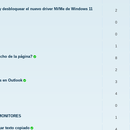
 y desbloquear el nuevo driver NVMe de Windows 11
2
0
0
1
ncho de la página?
8
2
s en Outlook
3
4
0
MONITORES
1
gar texto copiado
4