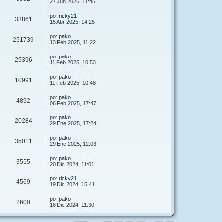
27 Jun 2025, 11:45
por
ricky21
33861
15 Abr 2025, 14:25
por
pako
251739
13 Feb 2025, 11:22
por
pako
29396
11 Feb 2025, 10:53
por
pako
10991
11 Feb 2025, 10:48
por
pako
4892
06 Feb 2025, 17:47
por
pako
20284
29 Ene 2025, 17:24
por
pako
35011
29 Ene 2025, 12:03
por
pako
3555
20 Dic 2024, 11:01
por
ricky21
4569
19 Dic 2024, 15:41
por
pako
2600
16 Dic 2024, 11:30