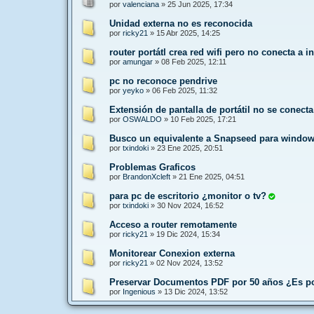
por
valenciana
»
25 Jun 2025, 17:34
Unidad externa no es reconocida
por
ricky21
»
15 Abr 2025, 14:25
router portátl crea red wifi pero no conecta a in
por
amungar
»
08 Feb 2025, 12:11
pc no reconoce pendrive
por
yeyko
»
06 Feb 2025, 11:32
Extensión de pantalla de portátil no se conec
por
OSWALDO
»
10 Feb 2025, 17:21
Busco un equivalente a Snapseed para windo
por
txindoki
»
23 Ene 2025, 20:51
Problemas Graficos
por
BrandonXcleft
»
21 Ene 2025, 04:51
para pc de escritorio ¿monitor o tv?
por
txindoki
»
30 Nov 2024, 16:52
Acceso a router remotamente
por
ricky21
»
19 Dic 2024, 15:34
Monitorear Conexion externa
por
ricky21
»
02 Nov 2024, 13:52
Preservar Documentos PDF por 50 años ¿Es p
por
Ingenious
»
13 Dic 2024, 13:52