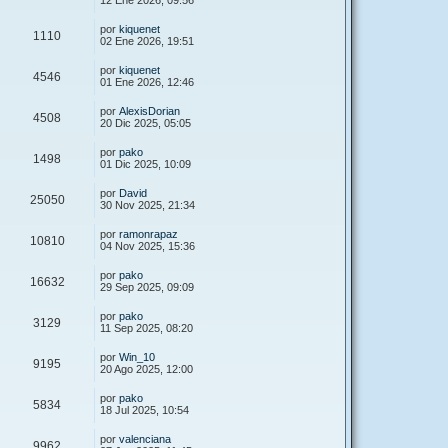
12 Ene 2026, 09:56
por
kiquenet
1110
02 Ene 2026, 19:51
por
kiquenet
4546
01 Ene 2026, 12:46
por
AlexisDorian
4508
20 Dic 2025, 05:05
por
pako
1498
01 Dic 2025, 10:09
por
David
25050
30 Nov 2025, 21:34
por
ramonrapaz
10810
04 Nov 2025, 15:36
por
pako
16632
29 Sep 2025, 09:09
por
pako
3129
11 Sep 2025, 08:20
por
Win_10
9195
20 Ago 2025, 12:00
por
pako
5834
18 Jul 2025, 10:54
por
valenciana
9962